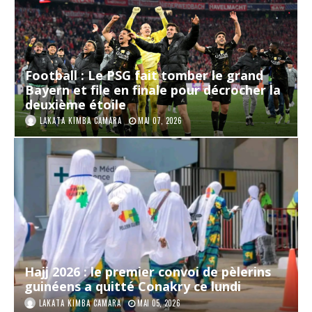
Football : Le PSG fait tomber le grand
Bayern et file en finale pour décrocher la
deuxième étoile
LAKATA KIMBA CAMARA
MAI 07, 2026
Hajj 2026 : le premier convoi de pèlerins
guinéens a quitté Conakry ce lundi
LAKATA KIMBA CAMARA
MAI 05, 2026