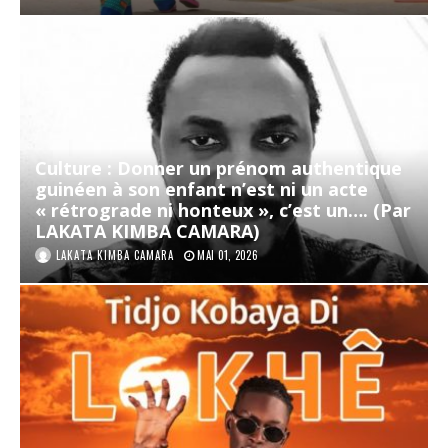
Culture : Donner un prénom authentique
guinéen à son enfant n’est ni un acte
« rétrograde ni honteux », c’est un…. (Par
LAKATA KIMBA CAMARA)
LAKATA KIMBA CAMARA
MAI 01, 2026