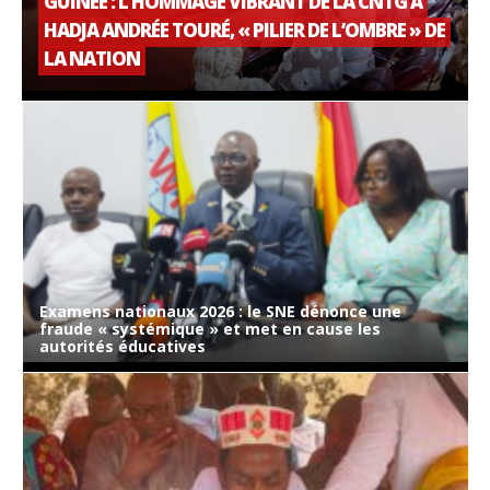
GUINÉE : L’HOMMAGE VIBRANT DE LA CNTG À
HADJA ANDRÉE TOURÉ, « PILIER DE L’OMBRE » DE
LA NATION
Examens nationaux 2026 : le SNE dénonce une
fraude « systémique » et met en cause les
autorités éducatives