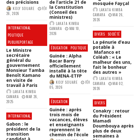
des précisions
de l’article 21 de
MEILLEURES
mosquée Fayçal
LÉONAIS
PLU
la Constitution
ENSEIGNANTES-
KOLY SOUARE
FÉV
LAKATA KIMBA
INTERPELLÉS
(Conseil des
26, 2026
CHERCHEURES
CAMARA
MAI 26,
À
ministres)
2026
ET
LA
LAKATA KIMBA
ÉTUDIANTES
FRONTIÈRE
INTERNATIONAL
CAMARA
MAI 10,
HONORÉES
2026
DIVERS
SOCIÉTÉ
POLITIQUE
À
La pénurie d’eau
PUBLIREPORTAGE
CONAKRY
potable à
ÉDUCATION
POLITIQUE
Le Ministre
Mafanco et
secrétaire
Guinée : Alpha
Coléah : « Le
général du
Bacar Barry
malheur des uns,
gouvernement
officiellement
fait le bonheur
Monsieur Tamba
installé à la tête
des autres »
Benoît Kamano
du MENA-ETFP
LAKATA KIMBA
en visite de
KOLY SOUARE
FÉV
CAMARA
MAI 02,
travail à Paris
05, 2026
2026
LAKATA KIMBA
CAMARA
MAR 26,
2025
ÉDUCATION
DIVERS
Guinée : après
Conakry : retour
trois mois de
du Président
INTERNATIONAL
vacances, élèves
Mamadi
Gabon : le
et enseignants
Doumbouya après
président de la
reprennent le
plus de deux
transition
chemin de l’école
semaines à
candidat à