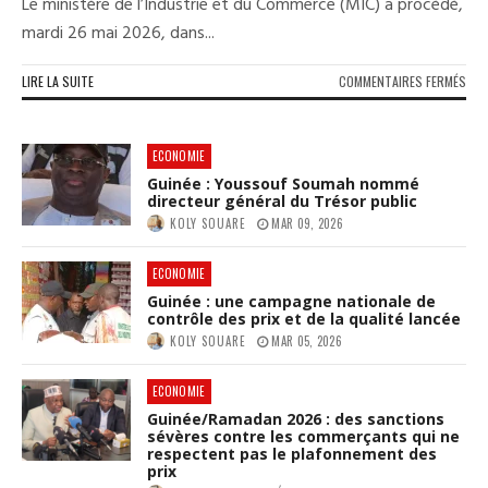
Le ministère de l’Industrie et du Commerce (MIC) a procédé,
mardi 26 mai 2026, dans...
SUR
LIRE LA SUITE
COMMENTAIRES FERMÉS
PRO
SIM
204
ECONOMIE
:
Guinée : Youssouf Soumah nommé
LA
directeur général du Trésor public
GUI
KOLY SOUARE
MAR 09, 2026
A
LAN
LES
ECONOMIE
GRA
Guinée : une campagne nationale de
CHA
contrôle des prix et de la qualité lancée
DE
KOLY SOUARE
MAR 05, 2026
SA
TRA
IND
ECONOMIE
ET
Guinée/Ramadan 2026 : des sanctions
COM
sévères contre les commerçants qui ne
respectent pas le plafonnement des
prix