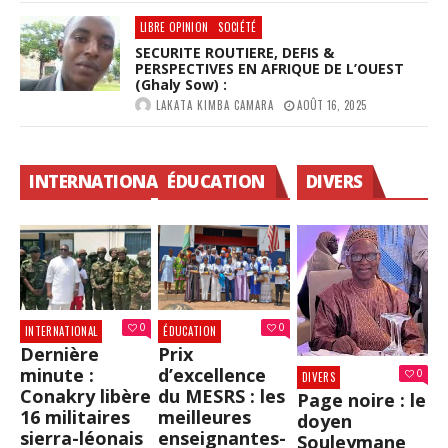
LIBRE OPINION
SOCIÉTÉ
SECURITE ROUTIERE, DEFIS &
PERSPECTIVES EN AFRIQUE DE L’OUEST
(Ghaly Sow) :
LAKATA KIMBA CAMARA
AOÛT 16, 2025
INTERNATIONAL
ÉDUCATION
DIVERS
0
0
INTERNATIONAL
ÉDUCATION
Dernière
Prix
minute :
d’excellence
0
DIVERS
Conakry libère
du MESRS : les
Page noire : le
16 militaires
meilleures
doyen
sierra-léonais
enseignantes-
Souleymane