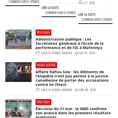
SUR
COMMENTAIRES FERMÉS
JUIL 07, 2026
GUINÉE
LIRE LA SUITE
:
SUR
COMMENTAIRES FERMÉS
LIRE LA SUITE
L’HOMMAGE
EXAMENS
SUR
COMMENTAIRES FERMÉS
VIBRANT
NATIONAUX
MAI
DE
2026
DE
LA
:
POLITIQUE
LAM
CNTG
LE
Administration publique : Les
:
À
SNE
Secrétaires généraux à l’école de la
BAB
HADJA
performance et de l’IA à Maferinya
DÉNONCE
ALI
ANDRÉE
UNE
LAKATA KIMBA CAMARA
JUIL 02, 2026
BAR
TOURÉ,
FRAUDE
PRO
«
«
UNE
POLICE-JUSTICE
PILIER
SYSTÉMIQUE
GOU
DE
Affaire Rafiou Sow : les éléments de
»
MOD
l’enquête n’ont pas permis à la justice
L’OMBRE
ET
INC
canadienne de porter des accusations
»
MET
contre lui (lisez)
ET
DE
EN
ALIG
LAKATA KIMBA CAMARA
JUIN 08, 2026
LA
CAUSE
SUR
NATION
LES
LA
POLITIQUE
AUTORITÉS
VIS
ÉDUCATIVES
Élections du 31 mai : la GMD confirme
SIM
son avance dans les premiers résultats
204
provisoires