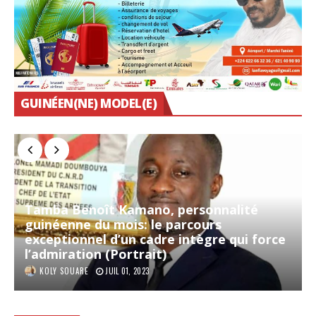
GUINÉEN(NE) MODEL(E)
« Personnalité guinéenne du mois »,
Djenabou Diallo « Djen Boiro », juriste
fiscaliste et militante pour les droits des
femmes et des enfants
LAKATA KIMBA CAMARA
AVR 02, 2024