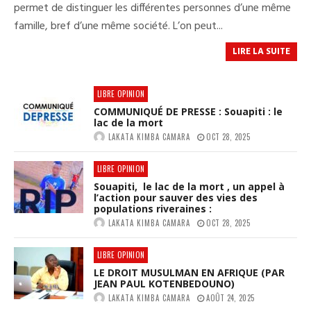
UN
permet de distinguer les différentes personnes d’une même
PRÉNOM
famille, bref d’une même société. L’on peut...
AUTHENTIQUE
GUINÉEN
À
LIRE LA SUITE
SON
ENFANT
N’EST
NI
LIBRE OPINION
UN
COMMUNIQUÉ DE PRESSE : Souapiti : le
ACTE
lac de la mort
« RÉTROGRADE
NI
LAKATA KIMBA CAMARA
OCT 28, 2025
HONTEUX »,
C’EST
UN….
LIBRE OPINION
(PAR
Souapiti, le lac de la mort , un appel à
LAKATA
l’action pour sauver des vies des
KIMBA
populations riveraines :
CAMARA)
LAKATA KIMBA CAMARA
OCT 28, 2025
LIBRE OPINION
LE DROIT MUSULMAN EN AFRIQUE (PAR
JEAN PAUL KOTENBEDOUNO)
LAKATA KIMBA CAMARA
AOÛT 24, 2025