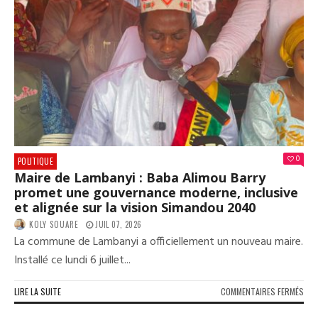
0
POLITIQUE
Maire de Lambanyi : Baba Alimou Barry
promet une gouvernance moderne, inclusive
et alignée sur la vision Simandou 2040
KOLY SOUARE
JUIL 07, 2026
La commune de Lambanyi a officiellement un nouveau maire.
Installé ce lundi 6 juillet...
SUR
LIRE LA SUITE
COMMENTAIRES FERMÉS
MAI
DE