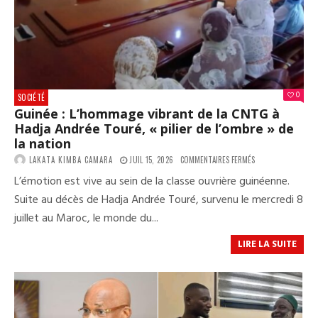
0
SOCIÉTÉ
Guinée : L’hommage vibrant de la CNTG à
Hadja Andrée Touré, « pilier de l’ombre » de
la nation
SUR
LAKATA KIMBA CAMARA
JUIL 15, 2026
COMMENTAIRES FERMÉS
GUINÉE
L’émotion est vive au sein de la classe ouvrière guinéenne.
:
L’HOMMAGE
Suite au décès de Hadja Andrée Touré, survenu le mercredi 8
VIBRANT
juillet au Maroc, le monde du...
DE
LA
CNTG
LIRE LA SUITE
À
HADJA
ANDRÉE
TOURÉ,
«
PILIER
DE