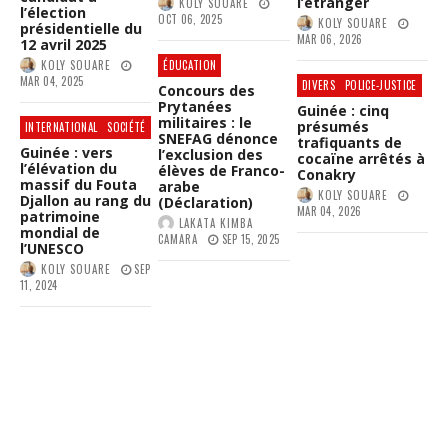
l’étranger
KOLY SOUARE
l’élection
OCT 06, 2025
KOLY SOUARE
présidentielle du
MAR 06, 2026
12 avril 2025
KOLY SOUARE
ÉDUCATION
MAR 04, 2025
DIVERS
POLICE-JUSTICE
Concours des
Prytanées
Guinée : cinq
militaires : le
présumés
INTERNATIONAL
SOCIÉTÉ
SNEFAG dénonce
trafiquants de
Guinée : vers
l’exclusion des
cocaïne arrêtés à
l’élévation du
élèves de Franco-
Conakry
massif du Fouta
arabe
KOLY SOUARE
Djallon au rang du
(Déclaration)
MAR 04, 2026
patrimoine
LAKATA KIMBA
mondial de
CAMARA
SEP 15, 2025
l’UNESCO
KOLY SOUARE
SEP
11, 2024