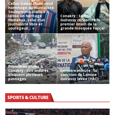
Cellou Dalein Diallo rend
L’OMBRE
hommage au journaliste
»
Souleymane Diallo « il
DE
laisse un héritage
Conakry : Serhou
LA
immense, celui d’un
Guirassy rencontre le
NATION
journaliste libre et
premier imam de la
courageux… »
grande mosquée Fayçal
Premières pluies à
Conakry : des ordures
Dernière minute : la
bloquent plusieurs
sanction de Lamine
passages
Guirassy levée (HAC)
SPORTS & CULTURE