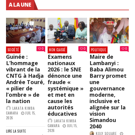
A LA UNE
0
0
0
SOCIÉTÉ
NON CLASSÉ
POLITIQUE
Guinée :
Examens
Maire de
L’hommage
nationaux
Lambanyi :
vibrant de la
2026 : le SNE
Baba Alimou
CNTG à Hadja
dénonce une
Barry promet
Andrée Touré,
fraude «
une
« pilier de
systémique »
gouvernance
l’ombre » de
et met en
moderne,
la nation
cause les
inclusive et
autorités
alignée sur la
LAKATA KIMBA
éducatives
vision
CAMARA
JUIL 15,
2026
Simandou
LAKATA KIMBA
2040
CAMARA
JUIL 15,
2026
LIRE LA SUITE
KOLY SOUARE