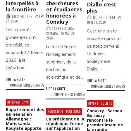
interpellés à
chercheures
Diallo n’est
la frontière
et étudiantes
plus
honorées à
KOLY SOUARE
FÉV
GUINÉE NONDI
Conakry
27, 2026
JUIN 01, 2026
Les autorités
LAKATA KIMBA
C’est une triste
CAMARA
MAI 26,
guinéennes ont
nouvelle qui vient
2026
procédé, ce
de nous parvenir.
Le ministère de
vendredi 27 février
Le doyen
l’Enseignement
2026, à la
Souleymane
supérieur, de la
libération...
Diallo,...
Recherche
scientifique et de...
LIRE LA SUITE
LIRE LA SUITE
SUR
COMMENTAIRES FERMÉS
SUR
COMMENTAIRES FERMÉS
LIRE LA SUITE
DERNIÈRE
PAG
SUR
COMMENTAIRES FERMÉS
MINUTE
NOI
PRIX
:
INTERNATIONAL
:
DIVERS
SOCIÉTÉ
D’EXCELLENCE
CONAKRY
LE
Rapatriement des
Conakry : Serhou
DU
ÉDUCATION
POLITIQUE
LIBÈRE
DOY
Guinéens en
Guirassy
MESRS
16
Allemagne :
Le président de la
SOU
rencontre le
:
Morissanda
république ferme
MILITAIRES
premier imam de
DIA
LES
Kouyaté apporte
sur l’application
la grande
SIERRA-
N’E