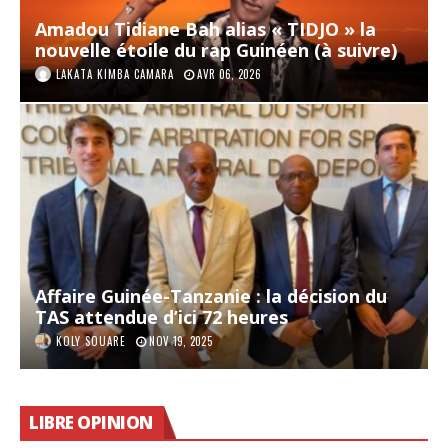
Amadou Tidiane Bah alias « TIDJO » la
nouvelle étoile du rap Guinéen (à suivre)
LAKATA KIMBA CAMARA
AVR 06, 2026
Affaire Guinée-Tanzanie : la décision du
TAS attendue d’ici 72 heures
KOLY SOUARE
NOV 19, 2025
LIBRE OPINION