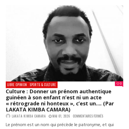
0
LIBRE OPINION
SPORTS & CULTURE
Culture : Donner un prénom authentique
guinéen à son enfant n’est ni un acte
« rétrograde ni honteux », c’est un…. (Par
LAKATA KIMBA CAMARA)
SUR
LAKATA KIMBA CAMARA
MAI 01, 2026
COMMENTAIRES FERMÉS
CULTURE :
Le prénom est un nom qui précède le patronyme, et qui
DONNER