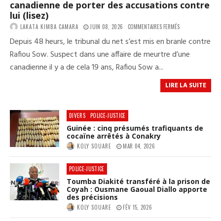
canadienne de porter des accusations contre
lui (lisez)
SUR
LAKATA KIMBA CAMARA
JUIN 08, 2026
COMMENTAIRES FERMÉS
AFFAIRE
Depuis 48 heurs, le tribunal du net s’est mis en branle contre
RAFIOU
SOW
Rafiou Sow. Suspect dans une affaire de meurtre d’une
:
canadienne il y a de cela 19 ans, Rafiou Sow a...
LES
ÉLÉMENTS
DE
LIRE LA SUITE
L’ENQUÊTE
N’ONT
PAS
PERMIS
DIVERS
POLICE-JUSTICE
À
Guinée : cinq présumés trafiquants de
LA
cocaïne arrêtés à Conakry
JUSTICE
CANADIENNE
KOLY SOUARE
MAR 04, 2026
DE
PORTER
DES
POLICE-JUSTICE
ACCUSATIONS
Toumba Diakité transféré à la prison de
CONTRE
Coyah : Ousmane Gaoual Diallo apporte
LUI
des précisions
(LISEZ)
KOLY SOUARE
FÉV 15, 2026