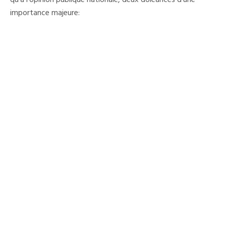
qu’à l’opinion publique nationale, deux doléances d’une
importance majeure: