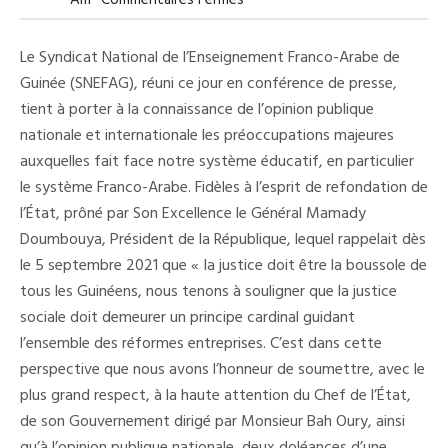
Am
Commentaires Fermés
Concours
Des
Prytanées
Le Syndicat National de l’Enseignement Franco-Arabe de
Militaires
:
Guinée (SNEFAG), réuni ce jour en conférence de presse,
Le
tient à porter à la connaissance de l’opinion publique
SNEFAG
Dénonce
nationale et internationale les préoccupations majeures
L’exclusion
Des
auxquelles fait face notre système éducatif, en particulier
Élèves
le système Franco-Arabe. Fidèles à l’esprit de refondation de
De
Franco-
l’État, prôné par Son Excellence le Général Mamady
Arabe
(Déclaration)
Doumbouya, Président de la République, lequel rappelait dès
le 5 septembre 2021 que « Ia justice doit être la boussole de
tous les Guinéens, nous tenons à souligner que la justice
sociale doit demeurer un principe cardinal guidant
l’ensemble des réformes entreprises. C’est dans cette
perspective que nous avons l’honneur de soumettre, avec le
plus grand respect, à la haute attention du Chef de l’État,
de son Gouvernement dirigé par Monsieur Bah Oury, ainsi