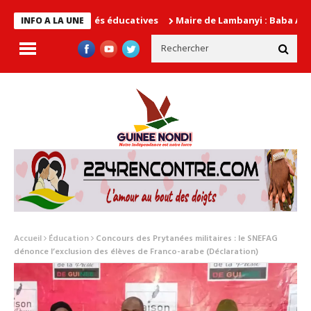
 autorités éducatives
Maire de Lambanyi : Baba Alimou Barry pr
INFO A LA UNE
Accueil
Éducation
Concours des Prytanées militaires : le SNEFAG
dénonce l’exclusion des élèves de Franco-arabe (Déclaration)