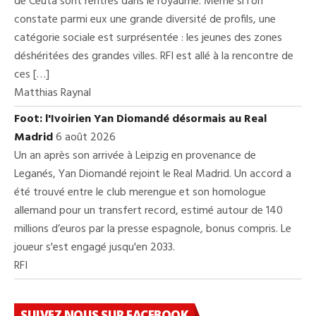
de Ceuta sont rentrés dans le royaume. Même si l'on
constate parmi eux une grande diversité de profils, une
catégorie sociale est surprésentée : les jeunes des zones
déshéritées des grandes villes. RFI est allé à la rencontre de
ces […]
Matthias Raynal
Foot: l'Ivoirien Yan Diomandé désormais au Real
Madrid
6 août 2026
Un an après son arrivée à Leipzig en provenance de
Leganés, Yan Diomandé rejoint le Real Madrid. Un accord a
été trouvé entre le club merengue et son homologue
allemand pour un transfert record, estimé autour de 140
millions d’euros par la presse espagnole, bonus compris. Le
joueur s'est engagé jusqu'en 2033.
RFI
SUIVEZ NOUS SUR FACEBOOK