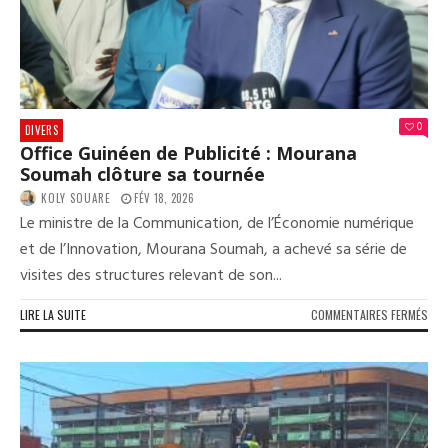
AU
KM
36
0
DIVERS
Office Guinéen de Publicité : Mourana
Soumah clôture sa tournée
KOLY SOUARE
FÉV 18, 2026
Le ministre de la Communication, de l’Économie numérique
et de l’Innovation, Mourana Soumah, a achevé sa série de
visites des structures relevant de son...
SUR
LIRE LA SUITE
COMMENTAIRES FERMÉS
OFF
GUI
DE
PUB
:
MOU
SOU