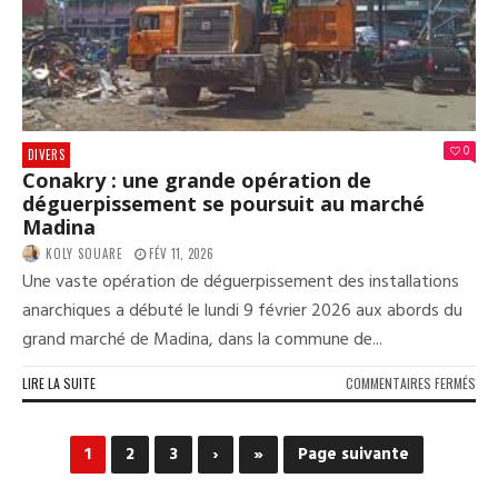
CLÔ
SA
TOU
0
DIVERS
Conakry : une grande opération de
déguerpissement se poursuit au marché
Madina
KOLY SOUARE
FÉV 11, 2026
Une vaste opération de déguerpissement des installations
anarchiques a débuté le lundi 9 février 2026 aux abords du
grand marché de Madina, dans la commune de...
SUR
LIRE LA SUITE
COMMENTAIRES FERMÉS
CON
:
UNE
1
2
3
›
»
Page suivante
GRA
OPÉ