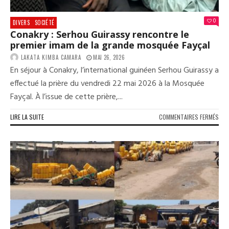
0
DIVERS
SOCIÉTÉ
Conakry : Serhou Guirassy rencontre le
premier imam de la grande mosquée Fayçal
LAKATA KIMBA CAMARA
MAI 26, 2026
En séjour à Conakry, l’international guinéen Serhou Guirassy a
effectué la prière du vendredi 22 mai 2026 à la Mosquée
Fayçal. À l’issue de cette prière,...
SUR
LIRE LA SUITE
COMMENTAIRES FERMÉS
CON
:
SER
GUI
REN
LE
PRE
IMA
DE
LA
GRA