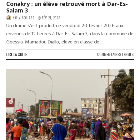
Conakry : un élève retrouvé mort à Dar-Es-
Salam 3
KOLY SOUARE
FÉV 21, 2026
Un drame s’est produit ce vendredi 20 février 2026 aux
environs de 12 heures à Dar-Es-Salam 3, dans la commune de
Gbéssia. Mamadou Diallo, élève en classe de...
SUR
LIRE LA SUITE
COMMENTAIRES FERMÉS
CON
:
UN
ÉLÈV
RET
MO
À
DAR
ES-
SAL
3