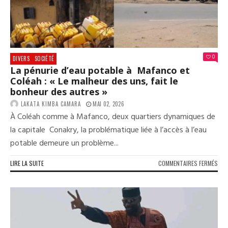
MOS
FAY
0
DIVERS
SOCIÉTÉ
La pénurie d’eau potable à Mafanco et
Coléah : « Le malheur des uns, fait le
bonheur des autres »
LAKATA KIMBA CAMARA
MAI 02, 2026
À Coléah comme à Mafanco, deux quartiers dynamiques de
la capitale Conakry, la problématique liée à l’accès à l’eau
potable demeure un problème...
SUR
LIRE LA SUITE
COMMENTAIRES FERMÉS
LA
PÉN
D’E
POT
À
MAF