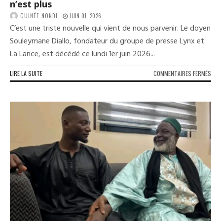
n’est plus
GUINÉE NONDI
JUIN 01, 2026
C’est une triste nouvelle qui vient de nous parvenir. Le doyen
Souleymane Diallo, fondateur du groupe de presse Lynx et
La Lance, est décédé ce lundi 1er juin 2026...
SUR
LIRE LA SUITE
COMMENTAIRES FERMÉS
PAG
NOI
:
LE
DOY
SOU
DIA
N’E
PLU