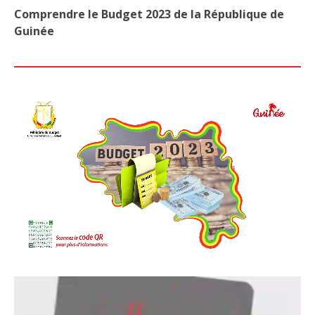
DE
Comprendre le Budget 2023 de la République de
DÉG
Guinée
SE
POU
AU
MAR
MAD