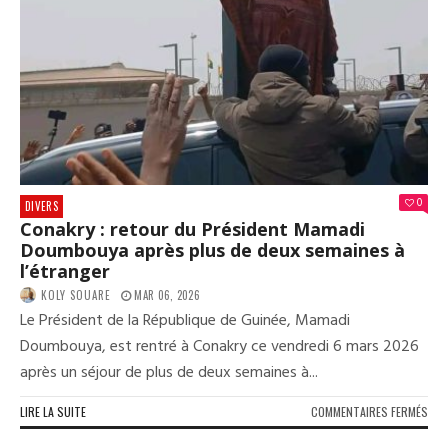
ET
COL
:
« LE
MAL
DES
UNS
FAIT
LE
BON
DES
0
DIVERS
AUT
Conakry : retour du Président Mamadi
Doumbouya après plus de deux semaines à
l’étranger
KOLY SOUARE
MAR 06, 2026
Le Président de la République de Guinée, Mamadi
Doumbouya, est rentré à Conakry ce vendredi 6 mars 2026
après un séjour de plus de deux semaines à...
SUR
LIRE LA SUITE
COMMENTAIRES FERMÉS
CON