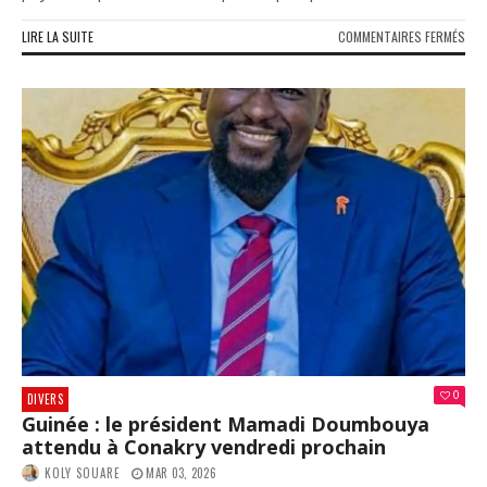
SUR
LIRE LA SUITE
COMMENTAIRES FERMÉS
GUI
:
CIN
PRÉ
TRA
DE
COC
ARR
À
CON
0
DIVERS
Guinée : le président Mamadi Doumbouya
attendu à Conakry vendredi prochain
KOLY SOUARE
MAR 03, 2026