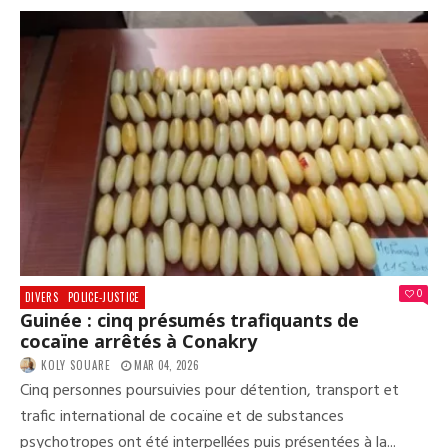
:
RET
DU
PRÉ
MAM
DOU
APR
PLU
DE
DEU
SEM
À
L’É
0
DIVERS
POLICE-JUSTICE
Guinée : cinq présumés trafiquants de
cocaïne arrêtés à Conakry
KOLY SOUARE
MAR 04, 2026
Cinq personnes poursuivies pour détention, transport et
trafic international de cocaïne et de substances
psychotropes ont été interpellées puis présentées à la...