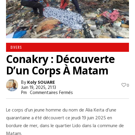
DIVERS
Conakry : Découverte
D’un Corps À Matam
By
Koly SOUARE
0
Juin 19, 2025, 21:13
Sur
Pm
Commentaires Fermés
Conakry
:
Découverte
Le corps d’un jeune homme du nom de Alia Keita d’une
D’un
Corps
quarantaine a été découvert ce jeudi 19 juin 2025 en
À
bordure de mer, dans le quartier Lido dans la commune de
Matam
Matam.