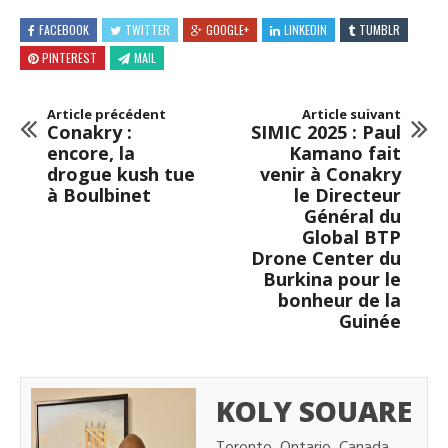
FACEBOOK
TWITTER
GOOGLE+
LINKEDIN
TUMBLR
PINTEREST
MAIL
Article précédent
Article suivant
Conakry :
SIMIC 2025 : Paul
encore, la
Kamano fait
drogue kush tue
venir à Conakry
à Boulbinet
le Directeur
Général du
Global BTP
Drone Center du
Burkina pour le
bonheur de la
Guinée
KOLY SOUARE
Toronto, Ontario, Canada