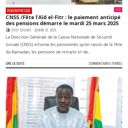
0
PUBLIREPORTAGE
CNSS /Fête l’Aïd el-Fitr : le paiement anticipé
des pensions démarre le mardi 25 mars 2025
KOLY SOUARE
MAR 21, 2025
La Direction Générale de la Caisse Nationale de Sécurité
Sociale (CNSS) informe les pensionnés qu’en raison de la fête
du Ramadan, les pensions de retraite et de...
SUR
LIRE LA SUITE
COMMENTAIRES FERMÉS
CNS
/FÊT
L’AÏ
EL-
FIT
:
LE
PAI
ANT
DES
PEN