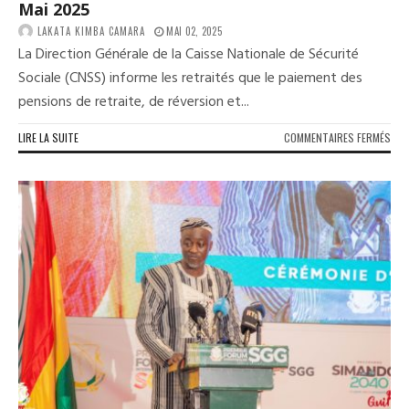
Mai 2025
EN
LAKATA KIMBA CAMARA
MAI 02, 2025
GUI
La Direction Générale de la Caisse Nationale de Sécurité
Sociale (CNSS) informe les retraités que le paiement des
pensions de retraite, de réversion et...
SUR
LIRE LA SUITE
COMMENTAIRES FERMÉS
COM
:
LA
CNS
ANN
LE
PAI
DES
PEN
DE
RET
POU
L’É
DE
MAI