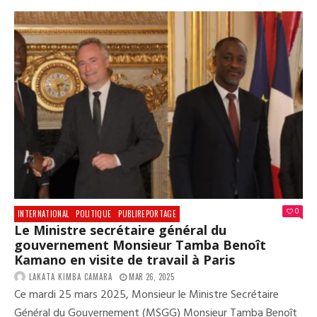
MIN
BEN
KAM
ORG
À
CON
LE
PRE
FOR
INT
DES
SEC
GÉN
DU
GOU
0
INTERNATIONAL
POLITIQUE
PUBLIREPORTAGE
Le Ministre secrétaire général du
gouvernement Monsieur Tamba Benoît
Kamano en visite de travail à Paris
LAKATA KIMBA CAMARA
MAR 26, 2025
Ce mardi 25 mars 2025, Monsieur le Ministre Secrétaire
Général du Gouvernement (MSGG) Monsieur Tamba Benoît