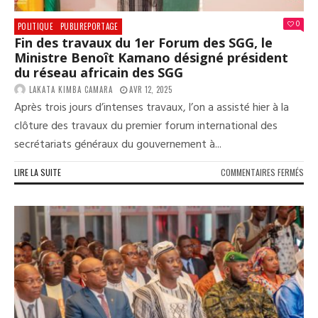
202
0
POLITIQUE
PUBLIREPORTAGE
Fin des travaux du 1er Forum des SGG, le
Ministre Benoît Kamano désigné président
du réseau africain des SGG
LAKATA KIMBA CAMARA
AVR 12, 2025
Après trois jours d’intenses travaux, l’on a assisté hier à la
clôture des travaux du premier forum international des
secrétariats généraux du gouvernement à...
SUR
LIRE LA SUITE
COMMENTAIRES FERMÉS
FIN
DES
TRA
DU
1ER
FOR
DES
SGG
LE
MIN