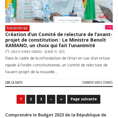
DÉM
LE
MAR
25
MAR
202
0
PUBLIREPORTAGE
Création d’un Comité de relecture de l’avant-
projet de constitution : Le Ministre Benoît
KAMANO, un choix qui fait l’unanimité
LAKATA KIMBA CAMARA
MAR 10, 2025
Dans le cadre de la réfondation de l’état en vue d’un retour
rapide à l’ordre constitutionnel, un comité de relecture de
l’avant-projet de la nouvelle...
SUR
LIRE LA SUITE
COMMENTAIRES FERMÉS
CRÉ
D’U
COM
1
2
3
›
»
Page suivante
DE
REL
DE
Comprendre le Budget 2023 de la République de
L’A