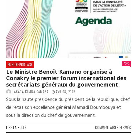
CON
VOIC
LE
COM
DE
PRE
0
PUBLIREPORTAGE
Le Ministre Benoît Kamano organise à
Conakry le premier forum international des
secrétariats généraux du gouvernement
LAKATA KIMBA CAMARA
AVR 08, 2025
Sous la haute présidence du président de la république, chef
de l’état son excellence général Mamadi Doumbouya et
sous la direction du chef de gouvernement...
SUR
LIRE LA SUITE
COMMENTAIRES FERMÉS
LE