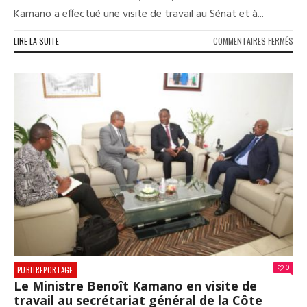
Kamano a effectué une visite de travail au Sénat et à...
SUR
LIRE LA SUITE
COMMENTAIRES FERMÉS
LE
MIN
SEC
GÉN
DU
GOU
MON
TAM
BEN
KAM
EN
VISI
DE
TRA
À
PAR
0
PUBLIREPORTAGE
Le Ministre Benoît Kamano en visite de
travail au secrétariat général de la Côte