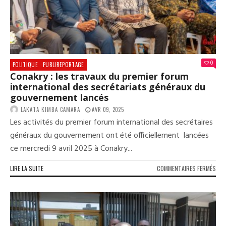
BEN
KAM
DÉS
PRÉ
DU
RÉS
AFR
0
POLITIQUE
PUBLIREPORTAGE
DES
Conakry : les travaux du premier forum
SGG
international des secrétariats généraux du
gouvernement lancés
LAKATA KIMBA CAMARA
AVR 09, 2025
Les activités du premier forum international des secrétaires
généraux du gouvernement ont été officiellement lancées
ce mercredi 9 avril 2025 à Conakry...
SUR
LIRE LA SUITE
COMMENTAIRES FERMÉS
CON
:
LES
TRA
DU
PRE