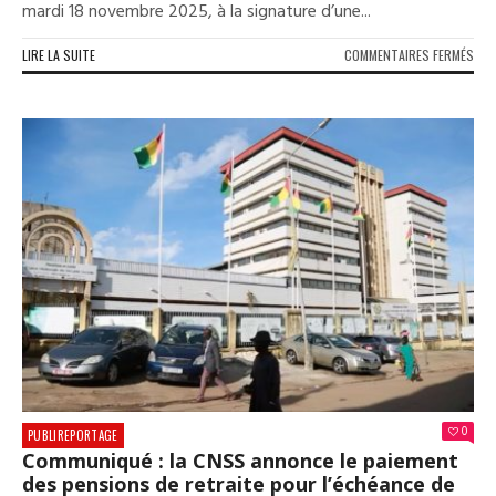
mardi 18 novembre 2025, à la signature d’une...
SUR
LIRE LA SUITE
COMMENTAIRES FERMÉS
SIG
D’U
CON
HIS
ENT
LA
CNP
ET
LA
CNS
UNE
AVA
MAJ
POU
LA
PRO
DES
0
DRO
PUBLIREPORTAGE
DE
Communiqué : la CNSS annonce le paiement
LA
des pensions de retraite pour l’échéance de
RET