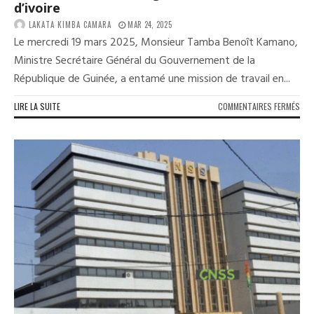
d’ivoire
LAKATA KIMBA CAMARA
MAR 24, 2025
Le mercredi 19 mars 2025, Monsieur Tamba Benoît Kamano,
Ministre Secrétaire Général du Gouvernement de la
République de Guinée, a entamé une mission de travail en...
SUR
LIRE LA SUITE
COMMENTAIRES FERMÉS
LE
MIN
BEN
KAM
EN
VISI
DE
TRA
AU
SEC
GÉN
DE
LA
CÔT
D’IV