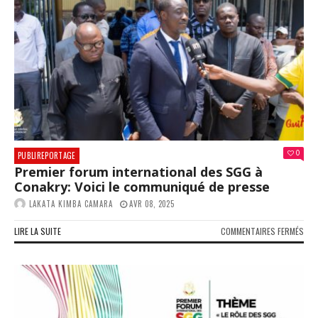
FOR
INT
DES
SEC
GÉN
DU
GOU
LAN
0
PUBLIREPORTAGE
Premier forum international des SGG à
Conakry: Voici le communiqué de presse
LAKATA KIMBA CAMARA
AVR 08, 2025
SUR
LIRE LA SUITE
COMMENTAIRES FERMÉS
PRE
FOR
INT
DES
SGG
À