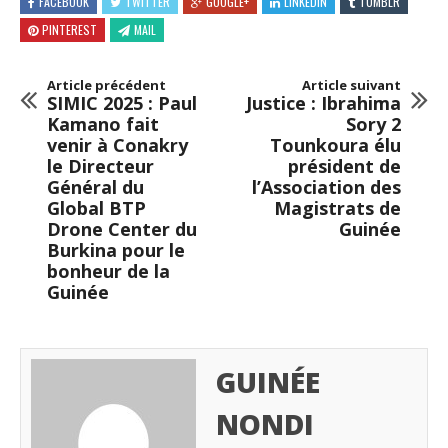
FACEBOOK
TWITTER
GOOGLE+
LINKEDIN
TUMBLR
PINTEREST
MAIL
Article précédent
Article suivant
SIMIC 2025 : Paul
Justice : Ibrahima
Kamano fait
Sory 2
venir à Conakry
Tounkoura élu
le Directeur
président de
Général du
l’Association des
Global BTP
Magistrats de
Drone Center du
Guinée
Burkina pour le
bonheur de la
Guinée
GUINÉE
NONDI