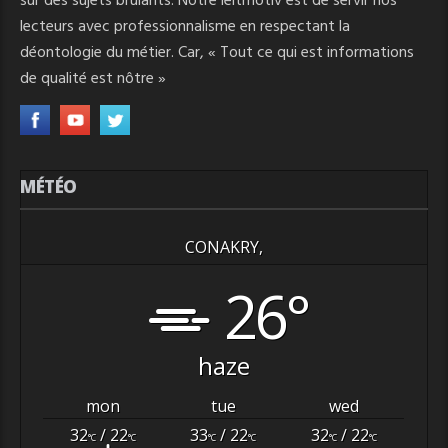
sur des sujets brulants. Notre leitmotiv est de servir nos
lecteurs avec professionnalisme en respectant la
déontologie du métier. Car, « Tout ce qui est informations
de qualité est nôtre »
MÉTÉO
CONAKRY,
26°
haze
mon
tue
wed
32
/ 22
33
/ 22
32
/ 22
°C
°C
°C
°C
°C
°C