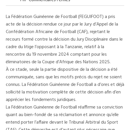
Pm
Commentaires Fermés
Communiqué
Relatif
À
La Fédération Guinéenne de Football (FEGUIFOOT) a pris
La
Décision
acte de la décision rendue ce jour par le Jury d’Appel de la
Du
Confédération Africaine de Football (CAF), rejetant le
Jury
D’Appel
recours formé contre la décision du Jury Disciplinaire dans le
De
La
cadre du litige l’opposant à la Tanzanie, relatif à la
CAF
rencontre du 19 novembre 2024 comptant pour les
Dans
L’affaire
éliminatoires de la Coupe d’Afrique des Nations 2025.
Tanzanie
–
À ce stade, seule la partie dispositive de la décision a été
Guinée
communiquée, sans que les motifs précis du rejet ne soient
connus. La Fédération Guinéenne de Football a d’ores et déjà
sollicité la motivation complète de cette décision afin d’en
apprécier les fondements juridiques.
La Fédération Guinéenne de Football réaffirme sa conviction
quant au bien-fondé de sa réclamation et annonce qu’elle
entend porter l’affaire devant le Tribunal Arbitral du Sport