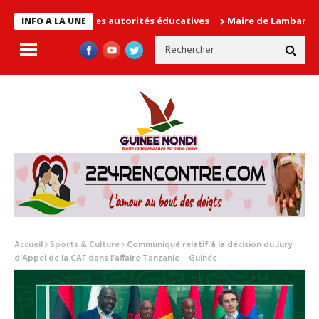
 cause les autorités éducatives
Maire de Lambanyi : Baba Alimo
INFO A LA UNE
Accueil
Sports & Culture
Communiqué relatif à la décision du Jury
d’Appel de la CAF dans l’affaire Tanzanie – Guinée