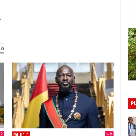
:
L’ETAT-
MAJOR
r
GÉNÉRAL
DES
ARMÉES
GUINÉENNES
ANNONCE
SUR
MÉS
L’ARRESTATIO
PAGE
DE
NOIRE
16
:
MILITAIRES
LE
SIERRA-
DOYEN
LÉONAIS
SOULEYMANE
(COMMUNIQUÉ)
DIALLO
N’EST
PLUS
P
0
0
POLITIQUE