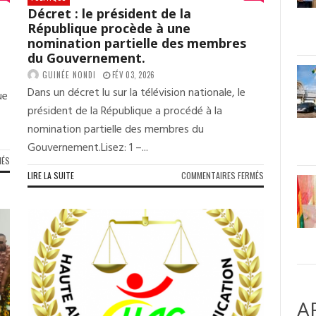
Décret : le président de la
République procède à une
nomination partielle des membres
du Gouvernement.
GUINÉE NONDI
FÉV 03, 2026
Dans un décret lu sur la télévision nationale, le
ue
président de la République a procédé à la
nomination partielle des membres du
Gouvernement.Lisez: 1 –...
SUR
MÉS
DÉCRET
SUR
LIRE LA SUITE
COMMENTAIRES FERMÉS
:
DÉCRET
LE
:
PRÉSIDENT
LE
DE
PRÉSIDENT
LA
DE
RÉPUBLIQUE
LA
COMPLÈTE
RÉPUBLIQUE
LA
PROCÈDE
NOMINATION
À
A
DES
UNE