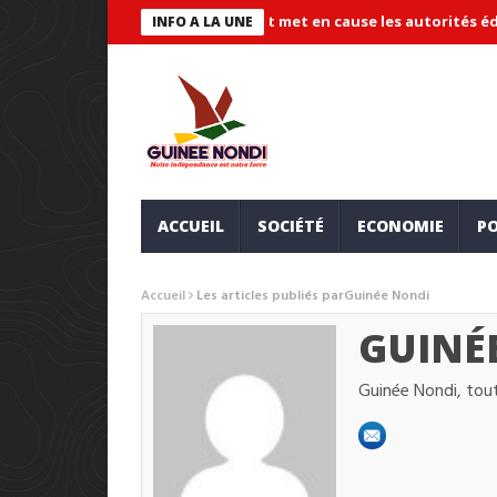
aude « systémique » et met en cause les autorités éducatives
M
INFO A LA UNE
ACCUEIL
SOCIÉTÉ
ECONOMIE
PO
Accueil
Les articles publiés parGuinée Nondi
GUINÉ
Guinée Nondi, tout