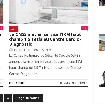
DES
PARRAINAGES
(COMMUNIQUÉ)
0
0
SANTÉ
e
La CNSS met en service l’IRM haut
champ 1,5 Tesla au Centre Cardio-
Diagnostic
GUINÉE NONDI
SEP 23, 2025
La Caisse Nationale de Sécurité Sociale (CNSS)
annonce la mise en service effective d’une IRM
es
haut champ de 1,5 T (Tesla) au sein du Centre
Cardio-Diagnostic...
SUR
SUR
MÉS
LIRE LA SUITE
COMMENTAIRES FERMÉS
CATASTROPHE
LA
NATURELLE
CNSS
EN
MET
»
Page suivante
GUINÉE
EN