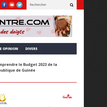
rne, inclusive et alignée sur la vision Simandou 2040
Administr
RE OPINION
DIVERS
prendre le Budget 2023 de la
publique de Guinée