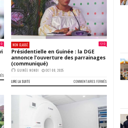
ATTENTES
PRESSE
DES
PRIVÉE
CITOYENS
(COMMUNIQUÉ)
VIS-
À-
VIS
DU
NOUVEAU
0
0
PRÉSIDENT
NON CLASSÉ
vi
Présidentielle en Guinée : la DGE
annonce l’ouverture des parrainages
(communiqué)
GUINÉE NONDI
OCT 08, 2025
SUR
MÉS
URGENT
SUR
LIRE LA SUITE
COMMENTAIRES FERMÉS
:
PRÉSIDENTIELL
DÉCÈS
EN
DU
GUINÉE
COLONEL
:
CLAUDE
LA
PIVI
DGE
À
ANNONCE
CONAKRY
L’OUVERTURE