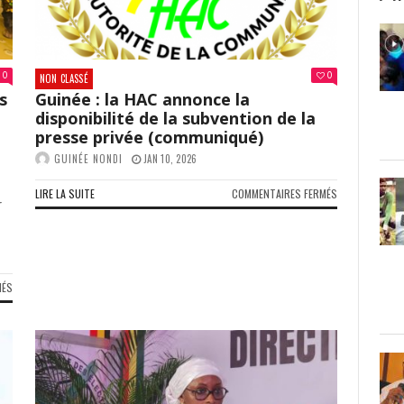
MINISTRES
NOMINATION
PARTIELLE
DES
MEMBRES
0
0
DU
NON CLASSÉ
GOUVERNEMENT
s
Guinée : la HAC annonce la
disponibilité de la subvention de la
presse privée (communiqué)
GUINÉE NONDI
JAN 10, 2026
SUR
LIRE LA SUITE
COMMENTAIRES FERMÉS
r
GUINÉE
:
LA
HAC
ANNONCE
SUR
MÉS
LA
GUINÉE
DISPONIBILITÉ
:
DE
LA
LA
CCPF
SUBVENTION
DÉVOILE
DE
LES
LA