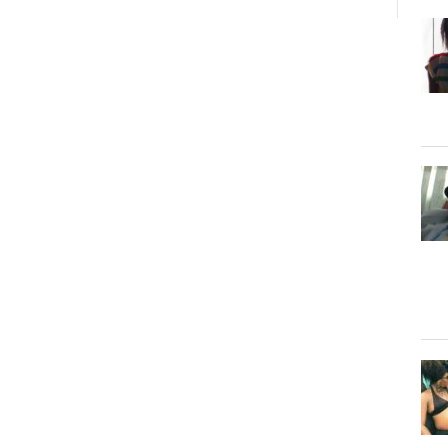
:
SERVICE
LE
L’IRM
GOUVERNEMENT
HAUT
DÉBLOQUE
CHAMP
8
1,5
MILLIARDS
TESLA
DE
AU
FG
CENTRE
POUR
CARDIO-
LES
DIAGNOSTIC
VICTIMES