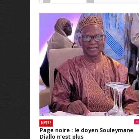
DIVERS
Page noire : le doyen Souleymane
Diallo n’est plus