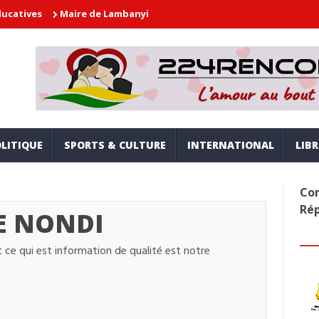
aire de Lambanyi : Baba Alimou Barry promet une gouvernance mode
LITIQUE
SPORTS & CULTURE
INTERNATIONAL
LIB
Com
Ré
E NONDI
 ce qui est information de qualité est notre