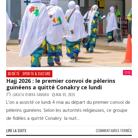
DE
200
MIL
DE
FRA
GUI
DE
PER
MAT
0
SOCIÉTÉ
SPORTS & CULTURE
Hajj 2026 : le premier convoi de pèlerins
guinéens a quitté Conakry ce lundi
LAKATA KIMBA CAMARA
MAI 05, 2026
L’on a assisté ce lundi 4 mai au départ du premier convoi de
pèlerins guinéens. Selon les autorités religieuses, ce groupe
de fidèles a quitté Conakry la nuit...
SUR
LIRE LA SUITE
COMMENTAIRES FERMÉS
HAJJ