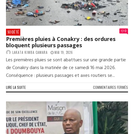
MOS
FAY
0
SOCIÉTÉ
Premières pluies à Conakry : des ordures
bloquent plusieurs passages
LAKATA KIMBA CAMARA
MAI 19, 2026
Les premières pluies se sont abattues sur une grande partie
de Conakry dans la matinée de ce samedi 16 mai 2026.
Conséquence : plusieurs passages et axes routiers se...
SUR
LIRE LA SUITE
COMMENTAIRES FERMÉS
PRE
PLU
À
CON
:
DES
ORD
BLO