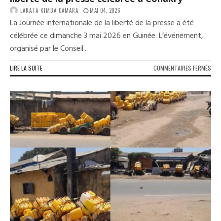
LAKATA KIMBA CAMARA
MAI 04, 2026
La Journée internationale de la liberté de la presse a été
célébrée ce dimanche 3 mai 2026 en Guinée. L’événement,
organisé par le Conseil...
SUR
LIRE LA SUITE
COMMENTAIRES FERMÉS
GUI
:
LA
JOU
INT
DE
LA
LIB
DE
LA
PRE
CÉL
À
CON