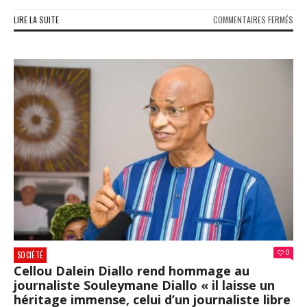
SUR
LIRE LA SUITE
COMMENTAIRES FERMÉS
GUI
:
L’H
VIB
DE
LA
CNT
À
HAD
AND
TOU
«
PILI
DE
L’O
»
DE
0
LA
SOCIÉTÉ
NAT
Cellou Dalein Diallo rend hommage au
journaliste Souleymane Diallo « il laisse un
héritage immense, celui d’un journaliste libre