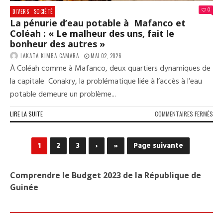
0
DIVERS
SOCIÉTÉ
La pénurie d’eau potable à Mafanco et
Coléah : « Le malheur des uns, fait le
bonheur des autres »
LAKATA KIMBA CAMARA
MAI 02, 2026
À Coléah comme à Mafanco, deux quartiers dynamiques de
la capitale Conakry, la problématique liée à l’accès à l’eau
potable demeure un problème...
SUR
LIRE LA SUITE
COMMENTAIRES FERMÉS
LA
PÉN
D’E
1
2
3
›
»
Page suivante
POT
À
MAF
Comprendre le Budget 2023 de la République de
ET
Guinée
COL
:
« LE
MAL