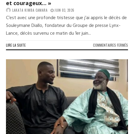
et courageux… »
LAKATA KIMBA CAMARA
JUIN 03, 2026
C’est avec une profonde tristesse que j’ai appris le décès de
Souleymane Diallo, fondateur du Groupe de presse Lynx-
Lance, décès survenu ce matin du 1er juin...
SUR
LIRE LA SUITE
COMMENTAIRES FERMÉS
CEL
DAL
DIA
REN
HOM
AU
JOU
SOU
DIA
«
IL
LAI
UN
HÉR
IMM