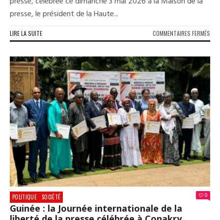
presse, célébrée ce dimanche 3 mai 2026 à la Maison de la
presse, le président de la Haute...
SUR
LIRE LA SUITE
COMMENTAIRES FERMÉS
JOU
INT
DE
LA
LIB
DE
LA
PRE
:
BOU
YAC
DIA
REC
LE
SPP
ET
INT
0
POLITIQUE
SOCIÉTÉ
LES
Guinée : la Journée internationale de la
JOU
liberté de la presse célébrée à Conakry