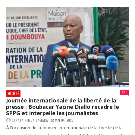
202
:
LE
PRE
CON
DE
PÈL
GUI
A
QUI
CON
CE
LUN
0
SOCIÉTÉ
Journée internationale de la liberté de la
presse : Boubacar Yacine Diallo recadre le
SPPG et interpelle les journalistes
LAKATA KIMBA CAMARA
MAI 04, 2026
À l’occasion de la Journée internationale de la liberté de la