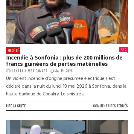
LEVÉ
(HA
0
SOCIÉTÉ
Incendie à Sonfonia : plus de 200 millions de
francs guinéens de pertes matérielles
LAKATA KIMBA CAMARA
MAI 19, 2026
Un violent incendie d’origine présumée électrique s’est
déclaré dans la nuit du lundi 18 mai 2026 à Sonfonia, dans la
haute banlieue de Conakry. Le sinistre a...
SUR
LIRE LA SUITE
COMMENTAIRES FERMÉS
INC
À
SON
:
PLU