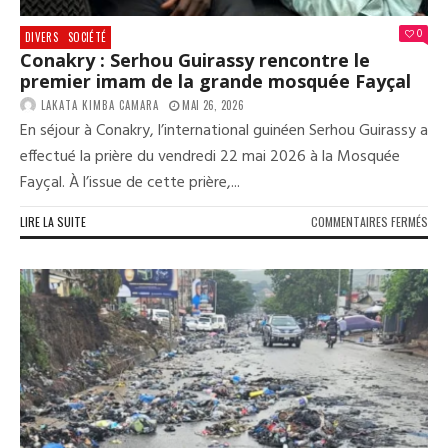
CEL
D’U
0
DIVERS
SOCIÉTÉ
JOU
Conakry : Serhou Guirassy rencontre le
LIB
premier imam de la grande mosquée Fayçal
ET
COU
LAKATA KIMBA CAMARA
MAI 26, 2026
En séjour à Conakry, l’international guinéen Serhou Guirassy a
effectué la prière du vendredi 22 mai 2026 à la Mosquée
Fayçal. À l’issue de cette prière,...
SUR
LIRE LA SUITE
COMMENTAIRES FERMÉS
CON
:
SER
GUI
REN
LE
PRE
IMA
DE
LA
GRA