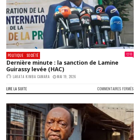
PLU
PAS
0
POLITIQUE
SOCIÉTÉ
Dernière minute : la sanction de Lamine
Guirassy levée (HAC)
LAKATA KIMBA CAMARA
MAI 19, 2026
SUR
LIRE LA SUITE
COMMENTAIRES FERMÉS
DER
MIN
:
LA
SAN
DE
LAM
GUI