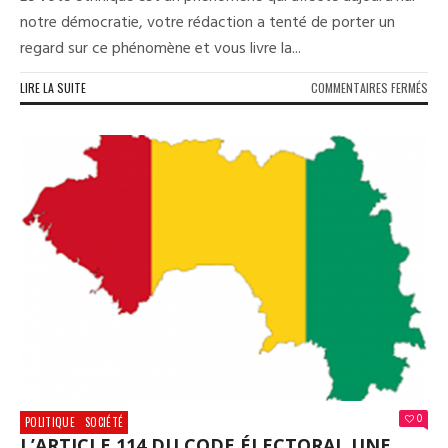
notre démocratie, votre rédaction a tenté de porter un
regard sur ce phénomène et vous livre la...
SUR
LIRE LA SUITE
COMMENTAIRES FERMÉS
LE
VOT
ETH
UN
DAN
POU
NOT
DÉM
ET
NOT
VIV
ENS
0
POLITIQUE
SOCIÉTÉ
L’ARTICLE 114 DU CODE ÉLECTORAL UNE