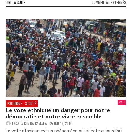
SUR
LIRE LA SUITE
COMMENTAIRES FERMÉS
FAC
À
L’A
DU
PRI
DU
CAR
LA
CAN
RÉA
0
POLITIQUE
SOCIÉTÉ
Le vote ethnique un danger pour notre
démocratie et notre vivre ensemble
LAKATA KIMBA CAMARA
JUIL 13, 2018
Le vote ethnique est un phénomène qui affecte aujourd’hui