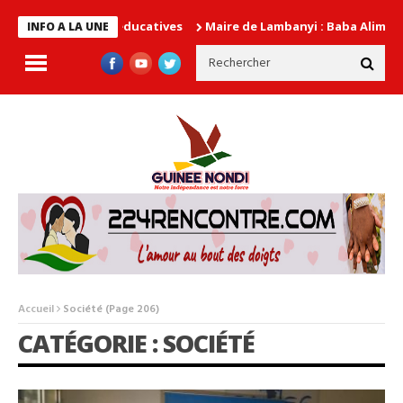
autorités éducatives
Maire de Lambanyi : Baba Alimou Barry pro
INFO A LA UNE
Accueil
Société
(Page 206)
CATÉGORIE : SOCIÉTÉ