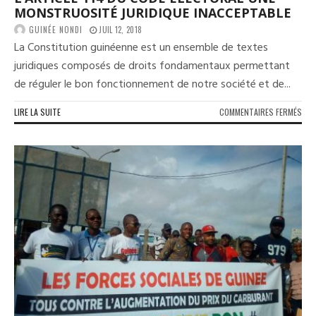
MONSTRUOSITÉ JURIDIQUE INACCEPTABLE
GUINÉE NONDI
JUIL 12, 2018
La Constitution guinéenne est un ensemble de textes
juridiques composés de droits fondamentaux permettant
de réguler le bon fonctionnement de notre société et de...
SUR
LIRE LA SUITE
COMMENTAIRES FERMÉS
L’AR
114
DU
COD
ÉLE
UNE
MON
JUR
INA