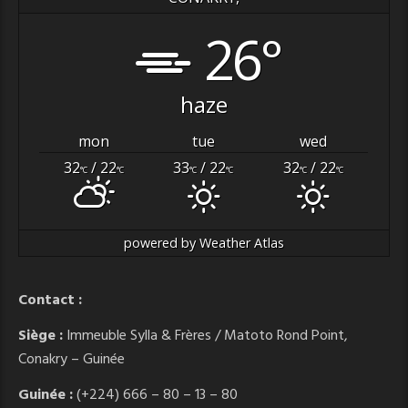
26°
haze
mon
tue
wed
32
/ 22
33
/ 22
32
/ 22
°C
°C
°C
°C
°C
°C
powered by
Weather Atlas
Contact :
Siège :
Immeuble Sylla & Frères / Matoto Rond Point,
Conakry – Guinée
Guinée :
(+224) 666 – 80 – 13 – 80