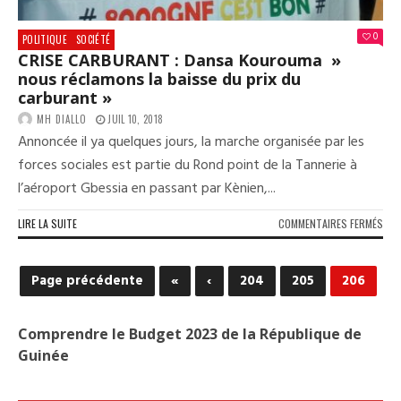
0
POLITIQUE
SOCIÉTÉ
CRISE CARBURANT : Dansa Kourouma »
nous réclamons la baisse du prix du
carburant »
MH DIALLO
JUIL 10, 2018
Annoncée il ya quelques jours, la marche organisée par les
forces sociales est partie du Rond point de la Tannerie à
l’aéroport Gbessia en passant par Kènien,...
SUR
LIRE LA SUITE
COMMENTAIRES FERMÉS
CRI
CAR
:
Page précédente
«
‹
204
205
206
DAN
KOU
»
Comprendre le Budget 2023 de la République de
NOU
Guinée
RÉC
LA
BAI