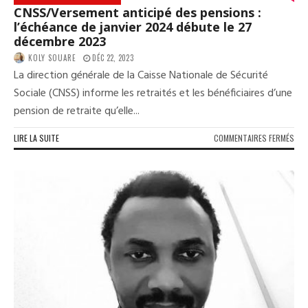
(OP
CNSS/Versement anticipé des pensions :
PAR
l’échéance de janvier 2024 débute le 27
ET
décembre 2023
ÉTA
KOLY SOUARE
DÉC 22, 2023
La direction générale de la Caisse Nationale de Sécurité
Sociale (CNSS) informe les retraités et les bénéficiaires d’une
pension de retraite qu’elle...
SUR
LIRE LA SUITE
COMMENTAIRES FERMÉS
CNS
ANT
DES
PEN
L’É
DE
JAN
202
DÉB
LE
27
DÉC
202