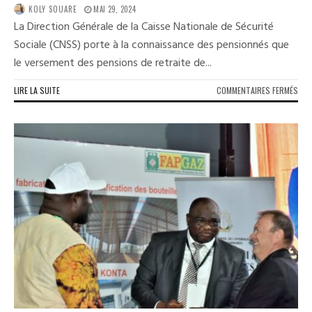
KOLY SOUARE
MAI 29, 2024
La Direction Générale de la Caisse Nationale de Sécurité
Sociale (CNSS) porte à la connaissance des pensionnés que
le versement des pensions de retraite de...
SUR
LIRE LA SUITE
COMMENTAIRES FERMÉS
CNS
:
LE
PRO
DE
VER
DES
PEN
DE
L’É
DE
JUIN
202
COM
LE
MAR