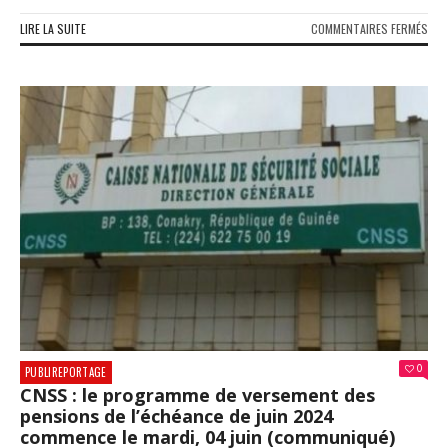
SUR
LIRE LA SUITE
COMMENTAIRES FERMÉS
LE
MIN
SEC
GÉN
DU
GOU
AU
CŒ
DE
LA
REL
DE
LA
NOU
CON
0
PUBLIREPORTAGE
CNSS : le programme de versement des
pensions de l’échéance de juin 2024
commence le mardi, 04 juin (communiqué)