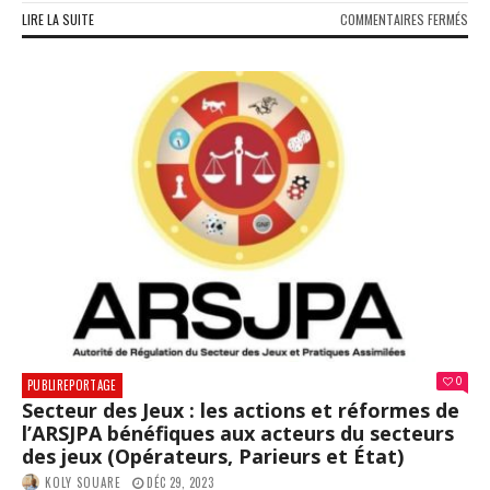
SUR
LIRE LA SUITE
COMMENTAIRES FERMÉS
CNS
:
LE
PAI
DES
PEN
DE
L’É
DE
FÉV
202
DÉM
MAR
06
FÉV
202
(CO
0
PUBLIREPORTAGE
Secteur des Jeux : les actions et réformes de
l’ARSJPA bénéfiques aux acteurs du secteurs
des jeux (Opérateurs, Parieurs et État)
KOLY SOUARE
DÉC 29, 2023