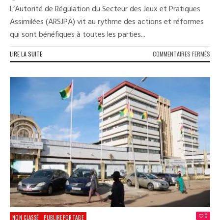
L’Autorité de Régulation du Secteur des Jeux et Pratiques
Assimilées (ARSJPA) vit au rythme des actions et réformes
qui sont bénéfiques à toutes les parties...
SUR
LIRE LA SUITE
COMMENTAIRES FERMÉS
SEC
DES
JEU
:
LES
ACT
ET
RÉF
DE
L’A
BÉN
AUX
ACT
DU
SEC
DES
JEU
0
NON CLASSÉ
PUBLIREPORTAGE