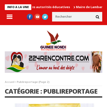
se les autorités éducatives
Maire de Lambanyi : Baba Alimou Ba
INFO A LA UNE
Accueil
Publireportage
(Page 2)
CATÉGORIE : PUBLIREPORTAGE