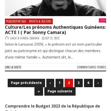
9
PUBLIREPORTAGE
SPORTS & CULTURE
Culture/Les prénoms Authentiques Guinéens:
ACTE I ( Par Sonny Camara)
LAKATA KIMBA CAMARA
SEP 12, 2022
Selon le Larousse 2009, « le prénom est un nom particulier
joint au patronyme et qui distingue chacun des membres
d’une même famille ». Autrement dit, le...
SUR
LIRE LA SUITE
COMMENTAIRES FERMÉS
CUL
PRÉ
AUT
Page précédente
‹
1
2
3
4
›
GUI
ACT
»
Page suivante
I
(
PAR
Comprendre le Budget 2023 de la République de
SON