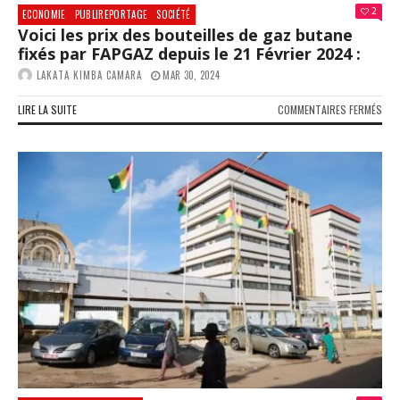
04
2
ECONOMIE
PUBLIREPORTAGE
SOCIÉTÉ
JUIN
Voici les prix des bouteilles de gaz butane
(CO
fixés par FAPGAZ depuis le 21 Février 2024 :
LAKATA KIMBA CAMARA
MAR 30, 2024
SUR
LIRE LA SUITE
COMMENTAIRES FERMÉS
VOIC
LES
PRI
DES
BOU
DE
GAZ
BUT
FIXÉ
PAR
FAP
DEP
LE
21
FÉV
202
: