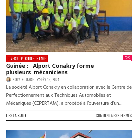
L’É
MAR
202
DÉM
LE
MAR
5
MA
0
DIVERS
PUBLIREPORTAGE
Guinée : Alport Conakry forme
plusieurs mécaniciens
KOLY SOUARE
FÉV 15, 2024
La société Alport Conakry en collaboration avec le Centre de
Perfectionnement aux Techniques Automobiles et
Mécaniques (CEPERTAM), a procédé à l’ouverture d’un...
SUR
LIRE LA SUITE
COMMENTAIRES FERMÉS
GUI
: A
CON