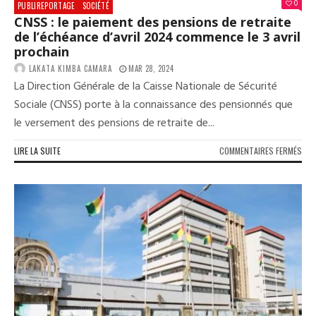
0
PUBLIREPORTAGE
SOCIÉTÉ
CNSS : le paiement des pensions de retraite
de l’échéance d’avril 2024 commence le 3 avril
prochain
LAKATA KIMBA CAMARA
MAR 28, 2024
La Direction Générale de la Caisse Nationale de Sécurité
Sociale (CNSS) porte à la connaissance des pensionnés que
le versement des pensions de retraite de...
SUR
LIRE LA SUITE
COMMENTAIRES FERMÉS
CNS
:
LE
PAI
DES
PEN
DE
RET
DE
L’É
D’AV
202