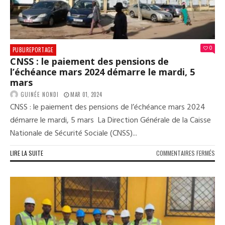
COM
LE
3
AVR
PRO
0
PUBLIREPORTAGE
CNSS : le paiement des pensions de
l’échéance mars 2024 démarre le mardi, 5
mars
GUINÉE NONDI
MAR 01, 2024
CNSS : le paiement des pensions de l’échéance mars 2024
démarre le mardi, 5 mars La Direction Générale de la Caisse
Nationale de Sécurité Sociale (CNSS)...
SUR
LIRE LA SUITE
COMMENTAIRES FERMÉS
CNS
:
LE
PAI
DES
PEN
DE