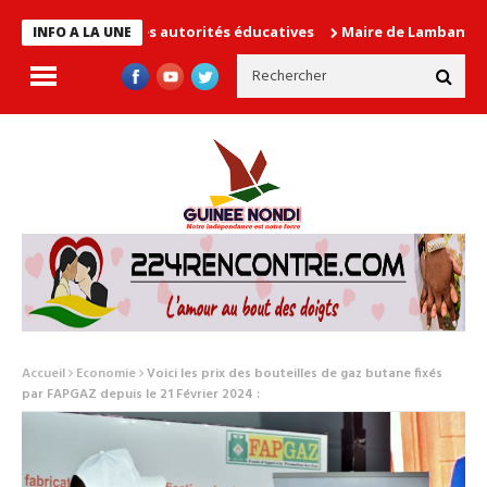
 cause les autorités éducatives
Maire de Lambanyi : Baba Alimo
INFO A LA UNE
Accueil
Economie
Voici les prix des bouteilles de gaz butane fixés
par FAPGAZ depuis le 21 Février 2024 :