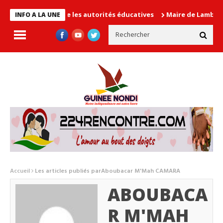
cause les autorités éducatives
Maire de Lambanyi : Baba Alimou
INFO A LA UNE
Accueil
Les articles publiés parAboubacar M'Mah CAMARA
ABOUBACA
R M'MAH