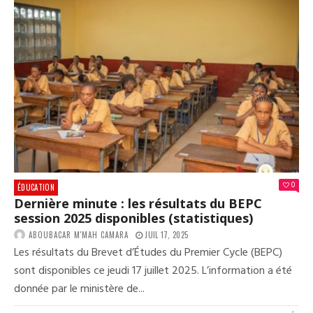
:
LE
TAU
DE
RÉU
EST
DE
32,
(ST
0
ÉDUCATION
Dernière minute : les résultats du BEPC
session 2025 disponibles (statistiques)
ABOUBACAR M'MAH CAMARA
JUIL 17, 2025
Les résultats du Brevet d’Études du Premier Cycle (BEPC)
sont disponibles ce jeudi 17 juillet 2025. L’information a été
donnée par le ministère de...