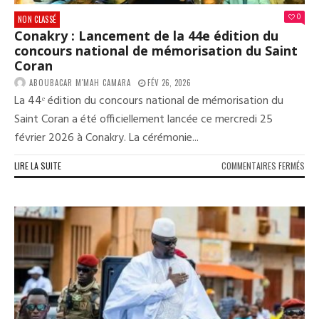
0
NON CLASSÉ
Conakry : Lancement de la 44e édition du
concours national de mémorisation du Saint
Coran
ABOUBACAR M'MAH CAMARA
FÉV 26, 2026
La 44ᵉ édition du concours national de mémorisation du
Saint Coran a été officiellement lancée ce mercredi 25
février 2026 à Conakry. La cérémonie...
SUR
LIRE LA SUITE
COMMENTAIRES FERMÉS
CON
:
LAN
DE
LA
44E
ÉDI
DU
CON
NAT
DE