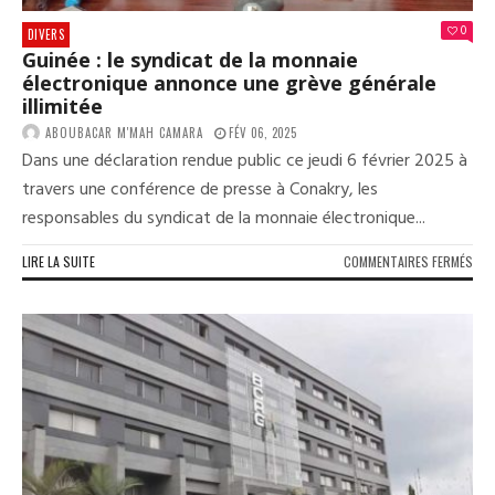
0
DIVERS
Guinée : le syndicat de la monnaie
électronique annonce une grève générale
illimitée
ABOUBACAR M'MAH CAMARA
FÉV 06, 2025
Dans une déclaration rendue public ce jeudi 6 février 2025 à
travers une conférence de presse à Conakry, les
responsables du syndicat de la monnaie électronique...
SUR
LIRE LA SUITE
COMMENTAIRES FERMÉS
GUI
:
LE
SYN
DE
LA
MON
ÉLE
ANN
UNE
GRÈ