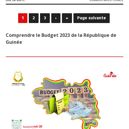
KIND
UN
HAN
1
2
3
›
»
Page suivante
TUE
SA
COP
Comprendre le Budget 2023 de la République de
ET
Guinée
LA
GEN
L’I