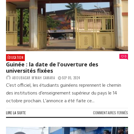
DE
POS
0
ÉDUCATION
Guinée : la date de l’ouverture des
universités fixées
ABOUBACAR M'MAH CAMARA
SEP 05, 2024
C’est officiel, les étudiants guinéens reprennent le chemin
des institutions d’enseignement supérieur du pays le 14
octobre prochain. L’annonce a été faite ce...
SUR
LIRE LA SUITE
COMMENTAIRES FERMÉS
GUI
:
LA