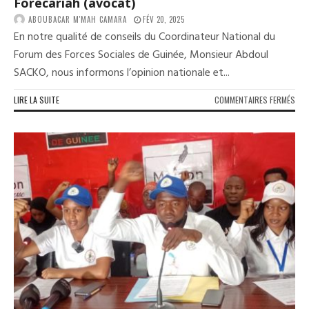
Forécariah (avocat)
ABOUBACAR M'MAH CAMARA
FÉV 20, 2025
En notre qualité de conseils du Coordinateur National du
Forum des Forces Sociales de Guinée, Monsieur Abdoul
SACKO, nous informons l’opinion nationale et...
SUR
LIRE LA SUITE
COMMENTAIRES FERMÉS
DER
MIN
:
ABD
SAC
RET
À
FOR
(AV