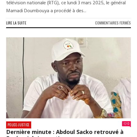
télévision nationale (RTG), ce lundi 3 mars 2025, le général
Mamadi Doumbouya a procédé à des...
SUR
LIRE LA SUITE
COMMENTAIRES FERMÉS
MIN
DE
L’A
:
PLU
CAD
NOM
0
POLICE-JUSTICE
Dernière minute : Abdoul Sacko retrouvé à