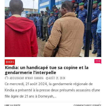
DAT
DE
L’O
DES
UNI
FIXÉ
0
DIVERS
Kindia: un handicapé tue sa copine et la
gendarmerie l’interpelle
ABOUBACAR M'MAH CAMARA
AOÛT 21, 2024
Ce mercredi, 21 août 2024, la gendarmerie régionale de
Kindia a présenté à la presse deux présumés assassins d’une
fille âgée de 21 ans à Dorneyah,...
SUR
LIRE LA SUITE
COMMENTAIRES FERMÉS