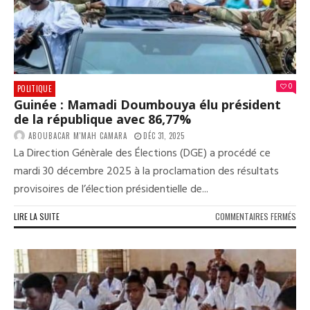
MÉM
DU
SAI
COR
0
POLITIQUE
Guinée : Mamadi Doumbouya élu président
de la république avec 86,77%
ABOUBACAR M'MAH CAMARA
DÉC 31, 2025
La Direction Génèrale des Élections (DGE) a procédé ce
mardi 30 décembre 2025 à la proclamation des résultats
provisoires de l’élection présidentielle de...
SUR
LIRE LA SUITE
COMMENTAIRES FERMÉS
GUI
:
MAM
DOU
ÉLU
PRÉ
DE