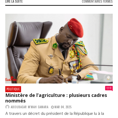
SUR
LIRE LA SUITE
COMMENTAIRES FERMÉS
DER
MIN
:
LES
RÉS
DU
BEP
SES
202
DIS
(ST
0
POLITIQUE
Ministère de l’agriculture : plusieurs cadres
nommés
ABOUBACAR M'MAH CAMARA
MAR 04, 2025
A travers un décret du président de la République lu à la