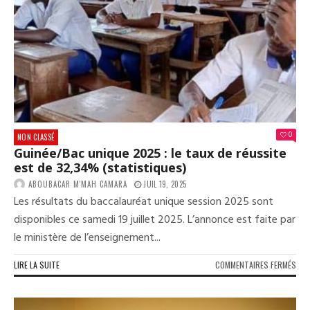
LA
RÉP
AVE
86,
0
NON CLASSÉ
Guinée/Bac unique 2025 : le taux de réussite
est de 32,34% (statistiques)
ABOUBACAR M'MAH CAMARA
JUIL 19, 2025
Les résultats du baccalauréat unique session 2025 sont
disponibles ce samedi 19 juillet 2025. L’annonce est faite par
le ministère de l’enseignement...
SUR
LIRE LA SUITE
COMMENTAIRES FERMÉS
GUI
UNI
202