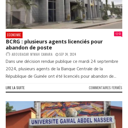
GÉN
ILLI
0
ECONOMIE
BCRG : plusieurs agents licenciés pour
abandon de poste
ABOUBACAR M'MAH CAMARA
SEP 24, 2024
Dans une décision rendue publique ce mardi 24 septembre
2024, plusieurs agents de la Banque Centrale de la
République de Guinée ont été licenciés pour abandon de...
SUR
LIRE LA SUITE
COMMENTAIRES FERMÉS
BCR
:
PLU
AGE
LIC
POU
ABA