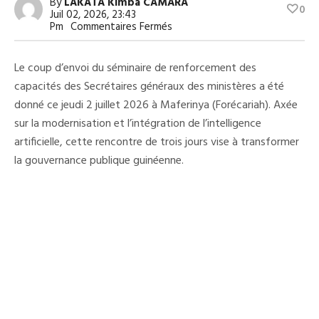
By
LAKATA Kimba CAMARA
0
Juil 02, 2026, 23:43
Sur
Pm
Commentaires Fermés
Administration
Publique
:
Le coup d’envoi du séminaire de renforcement des
Les
Secrétaires
capacités des Secrétaires généraux des ministères a été
Généraux
donné ce jeudi 2 juillet 2026 à Maferinya (Forécariah). Axée
À
L’école
sur la modernisation et l’intégration de l’intelligence
De
La
artificielle, cette rencontre de trois jours vise à transformer
Performance
la gouvernance publique guinéenne.
Et
De
L’IA
À
Maferinya