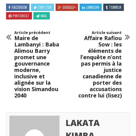
FACEBOOK
TWITTER
GOOGLE+
LINKEDIN
TUMBLR
PINTEREST
MAIL
Article précédent
Article suivant
Maire de
Affaire Rafiou
Lambanyi : Baba
Sow : les
Alimou Barry
éléments de
promet une
l’enquête n’ont
gouvernance
pas permis à la
moderne,
justice
inclusive et
canadienne de
alignée sur la
porter des
vision Simandou
accusations
2040
contre lui (lisez)
LAKATA
KIMBA