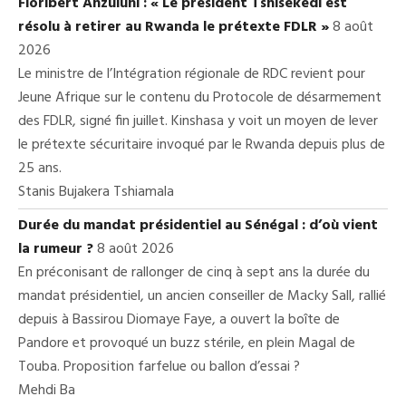
Floribert Anzuluni : « Le président Tshisekedi est
résolu à retirer au Rwanda le prétexte FDLR »
8 août
2026
Le ministre de l’Intégration régionale de RDC revient pour
Jeune Afrique sur le contenu du Protocole de désarmement
des FDLR, signé fin juillet. Kinshasa y voit un moyen de lever
le prétexte sécuritaire invoqué par le Rwanda depuis plus de
25 ans.
Stanis Bujakera Tshiamala
Durée du mandat présidentiel au Sénégal : d’où vient
la rumeur ?
8 août 2026
En préconisant de rallonger de cinq à sept ans la durée du
mandat présidentiel, un ancien conseiller de Macky Sall, rallié
depuis à Bassirou Diomaye Faye, a ouvert la boîte de
Pandore et provoqué un buzz stérile, en plein Magal de
Touba. Proposition farfelue ou ballon d’essai ?
Mehdi Ba