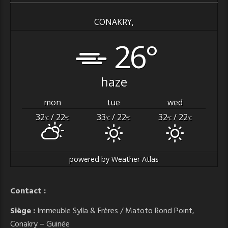
CONAKRY,
26°
haze
mon
tue
wed
32
/ 22
33
/ 22
32
/ 22
°C
°C
°C
°C
°C
°C
powered by
Weather Atlas
Contact :
Siège :
Immeuble Sylla & Frères / Matoto Rond Point,
Conakry – Guinée