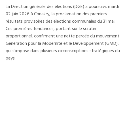
31
La Direction générale des élections (DGE) a poursuivi, mardi
Mai
:
02 juin 2026 à Conakry, la proclamation des premiers
La
résultats provisoires des élections communales du 31 mai.
GMD
Confirme
Ces premières tendances, portant sur le scrutin
Son
Avance
proportionnel, confirment une nette percée du mouvement
Dans
Génération pour la Modernité et le Développement (GMD),
Les
Premiers
qui s’impose dans plusieurs circonscriptions stratégiques du
Résultats
Provisoires
pays.