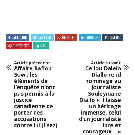
FACEBOOK
TWITTER
GOOGLE+
LINKEDIN
TUMBLR
PINTEREST
MAIL
Article précédent
Article suivant
Affaire Rafiou
Cellou Dalein
Sow : les
Diallo rend
éléments de
hommage au
l’enquête n’ont
journaliste
pas permis à la
Souleymane
justice
Diallo « il laisse
canadienne de
un héritage
porter des
immense, celui
accusations
d’un journaliste
contre lui (lisez)
libre et
courageux… »