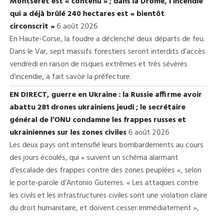
Montséret est « contenu » ; dans la Drôme, l’incendie
qui a déjà brûlé 240 hectares est « bientôt
circonscrit »
6 août 2026
En Haute-Corse, la foudre a déclenché deux départs de feu.
Dans le Var, sept massifs forestiers seront interdits d’accès
vendredi en raison de risques extrêmes et très sévères
d’incendie, a fait savoir la préfecture.
EN DIRECT, guerre en Ukraine : la Russie affirme avoir
abattu 281 drones ukrainiens jeudi ; le secrétaire
général de l’ONU condamne les frappes russes et
ukrainiennes sur les zones civiles
6 août 2026
Les deux pays ont intensifié leurs bombardements au cours
des jours écoulés, qui « suivent un schéma alarmant
d’escalade des frappes contre des zones peuplées », selon
le porte-parole d’Antonio Guterres. « Les attaques contre
les civils et les infrastructures civiles sont une violation claire
du droit humanitaire, et doivent cesser immédiatement »,