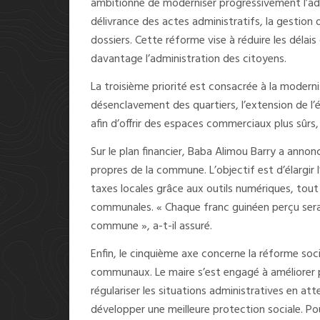
ambitionne de moderniser progressivement l’admin
délivrance des actes administratifs, la gestion 
dossiers. Cette réforme vise à réduire les délai
davantage l’administration des citoyens.
La troisième priorité est consacrée à la moderni
désenclavement des quartiers, l’extension de l’é
afin d’offrir des espaces commerciaux plus sûrs,
Sur le plan financier, Baba Alimou Barry a anno
propres de la commune. L’objectif est d’élargir 
taxes locales grâce aux outils numériques, tou
communales. « Chaque franc guinéen perçu sera 
commune », a-t-il assuré.
Enfin, le cinquième axe concerne la réforme soc
communaux. Le maire s’est engagé à améliorer p
régulariser les situations administratives en at
développer une meilleure protection sociale. P