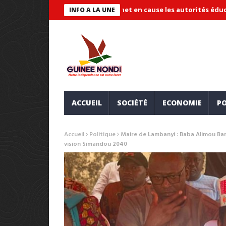
ude « systémique » et met en cause les autorités éducatives
Ma
INFO A LA UNE
ACCUEIL
SOCIÉTÉ
ECONOMIE
PO
Accueil
Politique
Maire de Lambanyi : Baba Alimou Bar
vision Simandou 2040