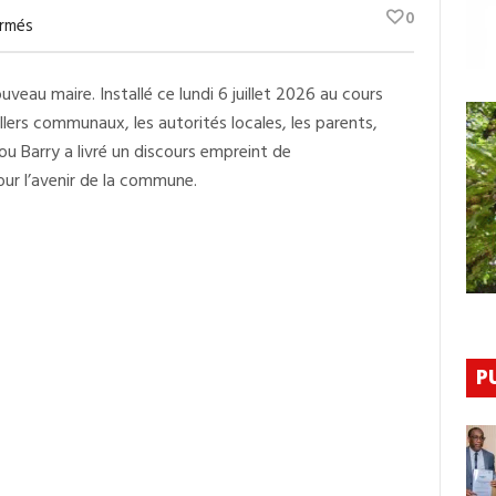
0
Sur
rmés
Maire
De
Lambanyi
eau maire. Installé ce lundi 6 juillet 2026 au cours
:
Baba
llers communaux, les autorités locales, les parents,
Alimou
Barry
u Barry a livré un discours empreint de
Promet
ur l’avenir de la commune.
Une
Gouvernance
Moderne,
Inclusive
Et
Alignée
Sur
La
Vision
Simandou
2040
P