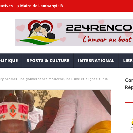
ire de Lambanyi : Baba Alimou Barry promet une gouvernance modern
LITIQUE
SPORTS & CULTURE
INTERNATIONAL
LIB
ry promet une gouvernance moderne, inclusive et alignée sur la
Com
Ré