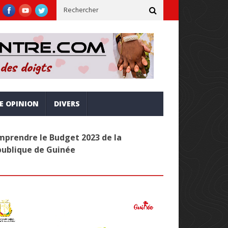
e, inclusive et alignée sur la vision Simandou 2040
Administra
RE OPINION
DIVERS
prendre le Budget 2023 de la
publique de Guinée