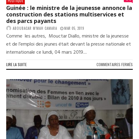
POLITIQUE
Guinée : le ministre de la jeunesse annonce la
construction des stations multiservices et
des parcs payants
ABOUBACAR M'MAH CAMARA
MAR 05, 2019
Comme les autres, Mouctar Diallo, ministre de la jeunesse
et de l’emploi des jeunes était devant la presse nationale et
internationale ce lundi, 04 mars 2019....
SUR
LIRE LA SUITE
COMMENTAIRES FERMÉS
GUI
:
LE
MIN
DE
LA
JEU
ANN
LA
CON
DES
STA