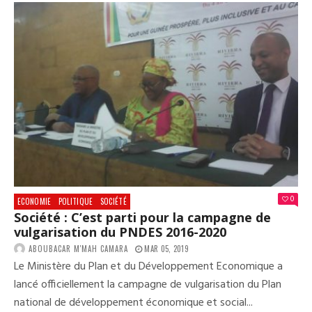
ABO
SOU
AU
GOU
:
«
AUC
POI
DE
CET
ACC
N’A
ÉTÉ
RES
»
0
ECONOMIE
POLITIQUE
SOCIÉTÉ
Société : C’est parti pour la campagne de
vulgarisation du PNDES 2016-2020
ABOUBACAR M'MAH CAMARA
MAR 05, 2019
Le Ministère du Plan et du Développement Economique a
lancé officiellement la campagne de vulgarisation du Plan
national de développement économique et social...