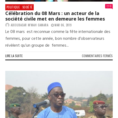
0
POLITIQUE
SOCIÉTÉ
Célébration du 08 Mars : un acteur de la
société civile met en demeure les femmes
ABOUBACAR M'MAH CAMARA
MAR 06, 2019
Le 08 mars est reconnue comme la fête internationale des
femmes, pour cette année, bon nombre d’observateurs
révèlent qu’un groupe de femmes...
SUR
LIRE LA SUITE
COMMENTAIRES FERMÉS
CÉL
DU
08
MAR
:
UN
ACT
DE
LA
SOC
CIVI
MET