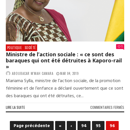
JOU
INT
CON
1
POLITIQUE
SOCIÉTÉ
Ministre de l’action sociale : « ce sont des
baraques qui ont été détruites à Kaporo-rail
»
ABOUBACAR M'MAH CAMARA
MAR 04, 2019
Mariama Sylla, ministre de l’action sociale, de la promotion
féminine et de l’enfance a déclaré ouvertement que ce sont
des baraques qui ont été détruites, ce...
SUR
LIRE LA SUITE
COMMENTAIRES FERMÉS
MIN
DE
L’A
Page précédente
«
‹
94
95
96
SOC