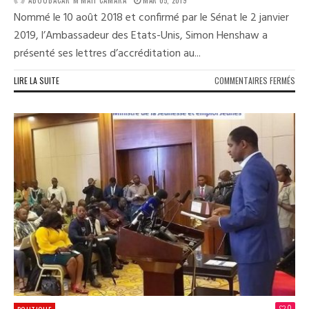
ABOUBACAR M'MAH CAMARA
MAR 05, 2019
Nommé le 10 août 2018 et confirmé par le Sénat le 2 janvier
2019, l’Ambassadeur des Etats-Unis, Simon Henshaw a
présenté ses lettres d’accréditation au...
SUR
LIRE LA SUITE
COMMENTAIRES FERMÉS
DIP
:
L’A
DES
ETA
UNI
PRÉ
SES
LET
D’A
AU
PRÉ
ALP
CON
0