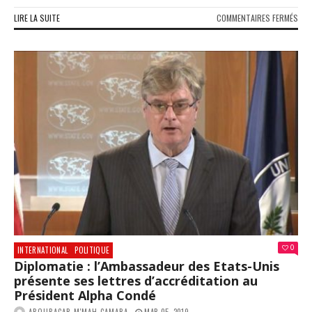
SUR
LIRE LA SUITE
COMMENTAIRES FERMÉS
SOC
:
C’E
PAR
POU
LA
CAM
DE
VUL
DU
PND
201
202
0
INTERNATIONAL
POLITIQUE
Diplomatie : l’Ambassadeur des Etats-Unis
présente ses lettres d’accréditation au
Président Alpha Condé