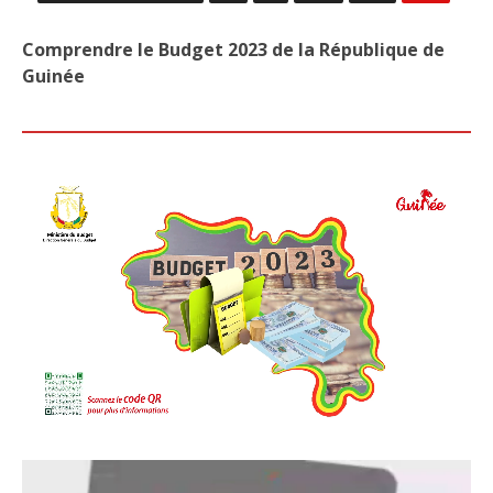
:
«
Comprendre le Budget 2023 de la République de
CE
Guinée
SON
DES
BAR
QUI
ONT
ÉTÉ
DÉT
À
KAP
RAIL
»