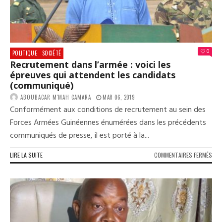
EN
DEM
LES
FEM
0
POLITIQUE
SOCIÉTÉ
Recrutement dans l’armée : voici les
épreuves qui attendent les candidats
(communiqué)
ABOUBACAR M'MAH CAMARA
MAR 06, 2019
Conformément aux conditions de recrutement au sein des
Forces Armées Guinéennes énumérées dans les précédents
communiqués de presse, il est porté à la...
SUR
LIRE LA SUITE
COMMENTAIRES FERMÉS
REC
DAN
L’A
:
VOIC
LES
ÉPR