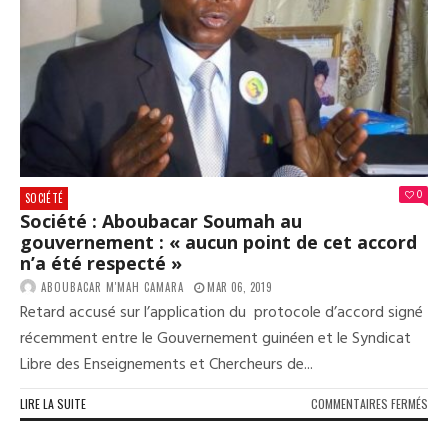
QUI
ATT
LES
CAN
(CO
0
SOCIÉTÉ
Société : Aboubacar Soumah au
gouvernement : « aucun point de cet accord
n’a été respecté »
ABOUBACAR M'MAH CAMARA
MAR 06, 2019
Retard accusé sur l’application du protocole d’accord signé
récemment entre le Gouvernement guinéen et le Syndicat
Libre des Enseignements et Chercheurs de...
SUR
LIRE LA SUITE
COMMENTAIRES FERMÉS
SOC
: