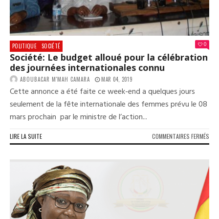
MUL
ET
DES
PAR
PAY
0
POLITIQUE
SOCIÉTÉ
Société: Le budget alloué pour la célébration
des journées internationales connu
ABOUBACAR M'MAH CAMARA
MAR 04, 2019
Cette annonce a été faite ce week-end a quelques jours
seulement de la fête internationale des femmes prévu le 08
mars prochain par le ministre de l’action...
SUR
LIRE LA SUITE
COMMENTAIRES FERMÉS
SOC
LE
BUD
ALL
POU
LA
CÉL
DES