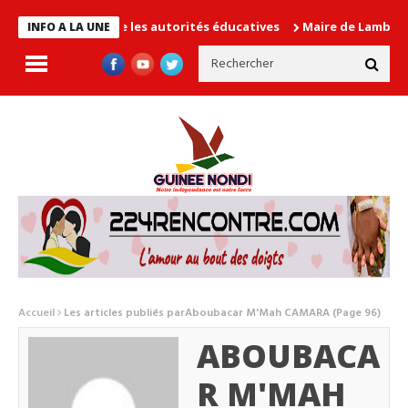
 cause les autorités éducatives
Maire de Lambanyi : Baba Alimo
INFO A LA UNE
Accueil
Les articles publiés parAboubacar M'Mah CAMARA
(Page 96)
ABOUBACA
R M'MAH