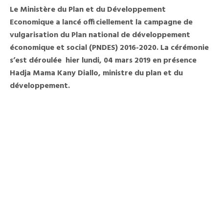
C’est
Le Ministère du Plan et du Développement
Parti
Pour
Economique a lancé officiellement la campagne de
La
vulgarisation du Plan national de développement
Campagne
De
économique et social (PNDES) 2016-2020. La cérémonie
Vulgarisation
Du
s’est déroulée hier lundi, 04 mars 2019 en présence
PNDES
Hadja Mama Kany Diallo, ministre du plan et du
2016-
2020
développement.