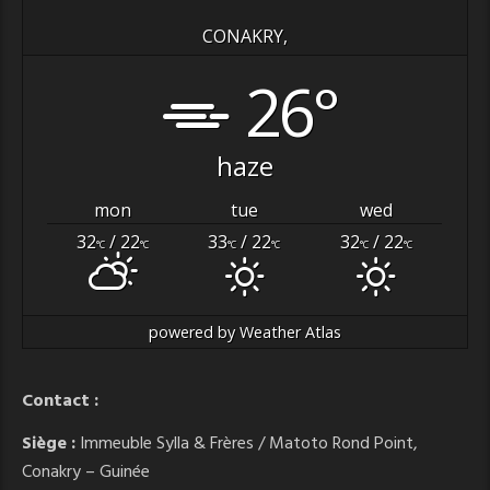
CONAKRY,
26°
haze
mon
tue
wed
32
/ 22
33
/ 22
32
/ 22
°C
°C
°C
°C
°C
°C
powered by
Weather Atlas
Contact :
Siège :
Immeuble Sylla & Frères / Matoto Rond Point,
Conakry – Guinée