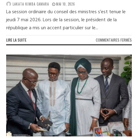
LAKATA KIMBA CAMARA
MAI 10, 2026
La session ordinaire du conseil des ministres s’est tenue le
jeudi 7 mai 2026. Lors de la session, le président de la
république a mis un accent particulier sur le...
SUR
LIRE LA SUITE
COMMENTAIRES FERMÉS
LE
PRÉ
DE
LA
RÉP
FER
SUR
L’A
DE
L’AR
21
DE
LA
CON
(CO
DES