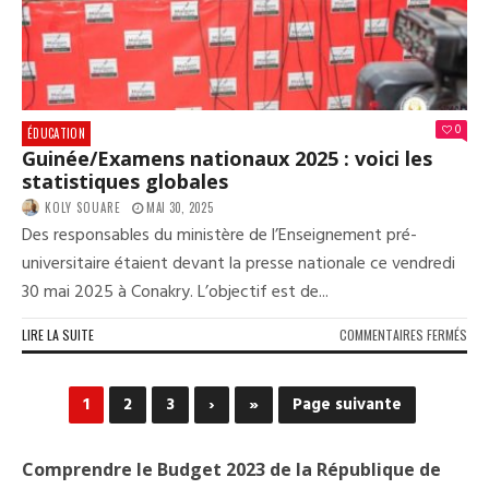
DU
CEE
202
0
ÉDUCATION
Guinée/Examens nationaux 2025 : voici les
statistiques globales
KOLY SOUARE
MAI 30, 2025
Des responsables du ministère de l’Enseignement pré-
universitaire étaient devant la presse nationale ce vendredi
30 mai 2025 à Conakry. L’objectif est de...
SUR
LIRE LA SUITE
COMMENTAIRES FERMÉS
GUI
NAT
202
1
2
3
›
»
Page suivante
:
VOIC
LES
Comprendre le Budget 2023 de la République de
STA