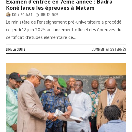
Examen d’entrée en 7ème année : Badra
Koné lance les épreuves à Matam
KOLY SOUARE
JUIN 12, 2025
Le ministère de l’enseignement pré-universitaire a procédé
ce jeudi 12 juin 2025 au lancement officiel des épreuves du
certificat d’études élémentaire ce...
SUR
LIRE LA SUITE
COMMENTAIRES FERMÉS
EXA
D’E
EN
7ÈM
ANN
:
BAD
KON
LAN
LES
ÉPR
À
MAT