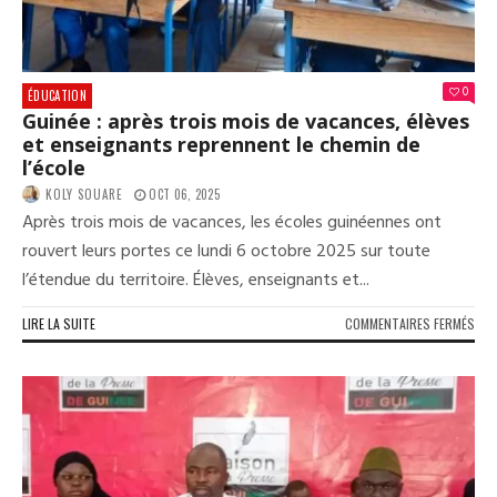
0
ÉDUCATION
Guinée : après trois mois de vacances, élèves
et enseignants reprennent le chemin de
l’école
KOLY SOUARE
OCT 06, 2025
Après trois mois de vacances, les écoles guinéennes ont
rouvert leurs portes ce lundi 6 octobre 2025 sur toute
l’étendue du territoire. Élèves, enseignants et...
SUR
LIRE LA SUITE
COMMENTAIRES FERMÉS
GUI
:
APR
TRO
MOI
DE
VAC
ÉLÈ