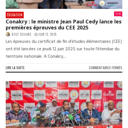
0
ÉDUCATION
Conakry : le ministre Jean Paul Cedy lance les
premières épreuves du CEE 2025
KOLY SOUARE
JUIN 12, 2025
Les épreuves du certificat de fin d’études élémentaires (CEE)
ont été lancées ce jeudi 12 juin 2025 sur toute l’étendue du
territoire nationale. A Conakry,...
SUR
LIRE LA SUITE
COMMENTAIRES FERMÉS
CON
:
LE
MIN
JEA
PAU
CED
LAN
LES
PRE
ÉPR