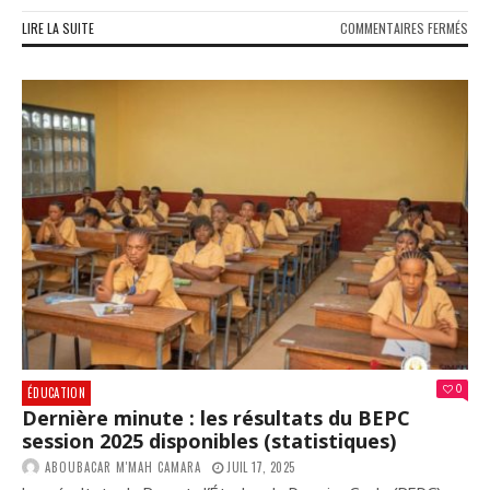
SUR
LIRE LA SUITE
COMMENTAIRES FERMÉS
TOM
LE
CER
DE
LEC
« LI
POU
S’É
S’A
DU
CON
DU
PRO
DE
NOU
CON
0
ÉDUCATION
Dernière minute : les résultats du BEPC
session 2025 disponibles (statistiques)
ABOUBACAR M'MAH CAMARA
JUIL 17, 2025