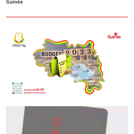
Guinée
GLO