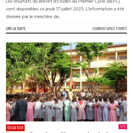
Les résultats du Brevet d’Études du Premier Cycle (BEPC)
sont disponibles ce jeudi 17 juillet 2025. L’information a été
donnée par le ministère de...
SUR
LIRE LA SUITE
COMMENTAIRES FERMÉS
DER
MIN
:
LES
RÉS
DU
BEP
SES
202
DIS
(ST
0
ÉDUCATION