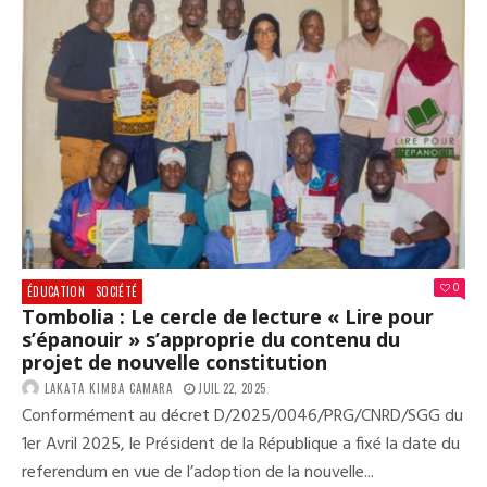
MIL
:
LE
SNE
DÉN
L’E
DES
ÉLÈ
DE
FRA
ARA
(DÉ
0
ÉDUCATION
SOCIÉTÉ
Tombolia : Le cercle de lecture « Lire pour
s’épanouir » s’approprie du contenu du
projet de nouvelle constitution
LAKATA KIMBA CAMARA
JUIL 22, 2025
Conformément au décret D/2025/0046/PRG/CNRD/SGG du
1er Avril 2025, le Président de la République a fixé la date du
referendum en vue de l’adoption de la nouvelle...