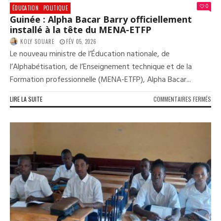
MIN
0
ÉDUCATION
POLITIQUE
Guinée : Alpha Bacar Barry officiellement
installé à la tête du MENA-ETFP
KOLY SOUARE
FÉV 05, 2026
Le nouveau ministre de l’Éducation nationale, de
l’Alphabétisation, de l’Enseignement technique et de la
Formation professionnelle (MENA-ETFP), Alpha Bacar...
SUR
LIRE LA SUITE
COMMENTAIRES FERMÉS
GUI
:
ALP
BAC
BAR
OFF
INS
À
LA
TÊT
DU
MEN
ETF