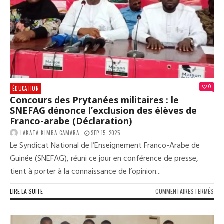
ET
ENS
REP
LE
CHE
DE
L’É
0
ÉDUCATION
Concours des Prytanées militaires : le
SNEFAG dénonce l’exclusion des élèves de
Franco-arabe (Déclaration)
LAKATA KIMBA CAMARA
SEP 15, 2025
Le Syndicat National de l’Enseignement Franco-Arabe de
Guinée (SNEFAG), réuni ce jour en conférence de presse,
tient à porter à la connaissance de l’opinion...
SUR
LIRE LA SUITE
COMMENTAIRES FERMÉS
CON
DES
PRY