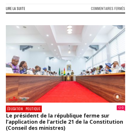
SUR
LIRE LA SUITE
COMMENTAIRES FERMÉS
PRI
D’E
DU
MES
:
LES
MEI
ENS
CHE
ET
ÉTU
HON
À
CON
0
ÉDUCATION
POLITIQUE
Le président de la république ferme sur
l’application de l’article 21 de la Constitution
(Conseil des ministres)