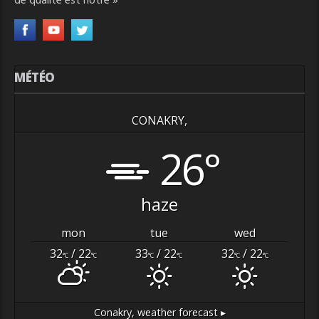
de qualité est nôtre »
MÉTÉO
CONAKRY,
26°
haze
mon
tue
wed
32
/ 22
33
/ 22
32
/ 22
°C
°C
°C
°C
°C
°C
Conakry,
weather forecast ▸