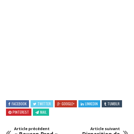
FACEBOOK
TWITTER
GOOGLE+
LINKEDIN
TUMBLR
PINTEREST
MAIL
Article précédent
Article suivant
« Boucan Prod »
Disparition de