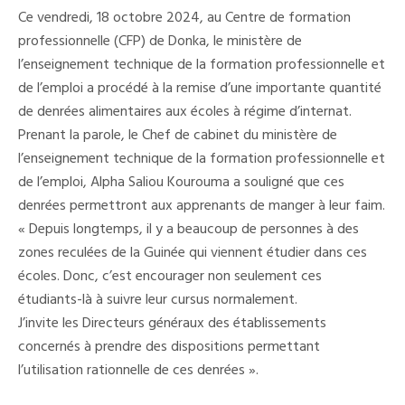
Des
Ce vendredi, 18 octobre 2024, au Centre de formation
Denrées
Alimentaires
professionnelle (CFP) de Donka, le ministère de
Pour
l’enseignement technique de la formation professionnelle et
Les
Écoles
de l’emploi a procédé à la remise d’une importante quantité
À
Régime
de denrées alimentaires aux écoles à régime d’internat.
D’internat
Prenant la parole, le Chef de cabinet du ministère de
l’enseignement technique de la formation professionnelle et
de l’emploi, Alpha Saliou Kourouma a souligné que ces
denrées permettront aux apprenants de manger à leur faim.
« Depuis longtemps, il y a beaucoup de personnes à des
zones reculées de la Guinée qui viennent étudier dans ces
écoles. Donc, c’est encourager non seulement ces
étudiants-là à suivre leur cursus normalement.
J’invite les Directeurs généraux des établissements
concernés à prendre des dispositions permettant
l’utilisation rationnelle de ces denrées ».