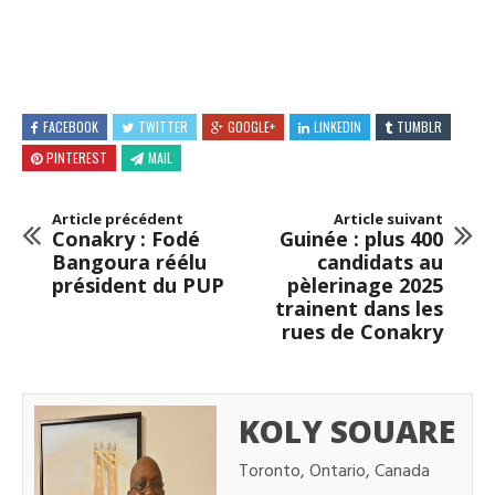
FACEBOOK
TWITTER
GOOGLE+
LINKEDIN
TUMBLR
PINTEREST
MAIL
Article précédent
Article suivant
Conakry : Fodé
Guinée : plus 400
Bangoura réélu
candidats au
président du PUP
pèlerinage 2025
trainent dans les
rues de Conakry
KOLY SOUARE
Toronto, Ontario, Canada