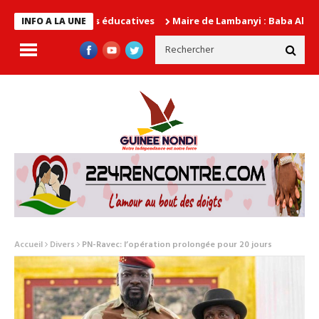
 autorités éducatives
Maire de Lambanyi : Baba Alimou Barry pr
INFO A LA UNE
Accueil
Divers
PN-Ravec: l’opération prolongée pour 20 jours