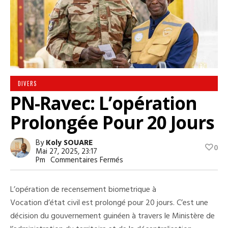
DIVERS
PN-Ravec: L’opération
Prolongée Pour 20 Jours
By
Koly SOUARE
0
Mai 27, 2025, 23:17
Sur
Pm
Commentaires Fermés
PN-
Ravec:
L’opération
L’opération de recensement biometrique à
Prolongée
Pour
Vocation d’état civil est prolongé pour 20 jours. C’est une
20
décision du gouvernement guinéen à travers le Ministère de
Jours