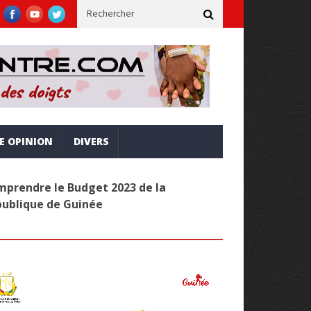
ne, inclusive et alignée sur la vision Simandou 2040
Administr
RE OPINION
DIVERS
prendre le Budget 2023 de la
publique de Guinée