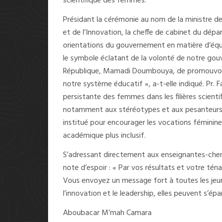
scientifique des femmes.
Présidant la cérémonie au nom de la ministre de
et de l’Innovation, la cheffe de cabinet du dépa
orientations du gouvernement en matière d’équ
le symbole éclatant de la volonté de notre gouv
République, Mamadi Doumbouya, de promouvoir l’
notre système éducatif », a-t-elle indiqué. Pr.
persistante des femmes dans les filières scienti
notamment aux stéréotypes et aux pesanteurs so
institué pour encourager les vocations féminine
académique plus inclusif.
S’adressant directement aux enseignantes-cherc
note d’espoir : « Par vos résultats et votre téna
Vous envoyez un message fort à toutes les jeunes
l’innovation et le leadership, elles peuvent s’épan
Aboubacar M’mah Camara