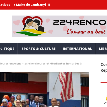
ire de Lambanyi : Baba Alimou Barry promet une gouvernance moder
LITIQUE
SPORTS & CULTURE
INTERNATIONAL
LIB
eilleures enseignantes-chercheures et étudiantes honorées à
Com
Ré