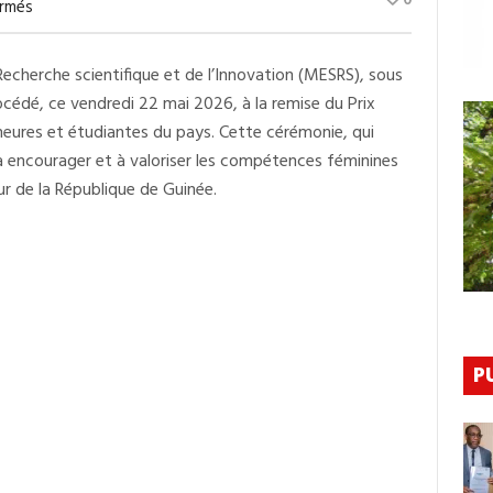
0
Sur
rmés
Prix
D’excellence
Du
Recherche scientifique et de l’Innovation (MESRS), sous
MESRS
:
cédé, ce vendredi 22 mai 2026, à la remise du Prix
Les
Meilleures
heures et étudiantes du pays. Cette cérémonie, qui
Enseignantes-
e à encourager et à valoriser les compétences féminines
Chercheures
Et
ur de la République de Guinée.
Étudiantes
Honorées
À
Conakry
P