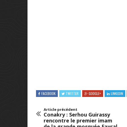
FACEBOOK
TWITTER
GOOGLE+
LINKEDIN
Article précédent
Conakry : Serhou Guirassy
rencontre le premier imam
de la grande mosquée Fayçal