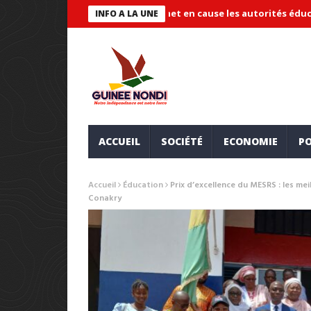
ude « systémique » et met en cause les autorités éducatives
Ma
INFO A LA UNE
ACCUEIL
SOCIÉTÉ
ECONOMIE
PO
Accueil
Éducation
Prix d’excellence du MESRS : les m
Conakry