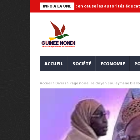
« systémique » et met en cause les autorités éducatives
Maire 
INFO A LA UNE
ACCUEIL
SOCIÉTÉ
ECONOMIE
PO
Accueil
Divers
Page noire : le doyen Souleymane Diallo