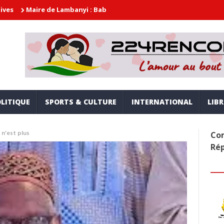
de Lambanyi : Baba Alimou Barry promet une gouvernance moderne, 
LITIQUE
SPORTS & CULTURE
INTERNATIONAL
LIB
 n’est plus
Com
Ré