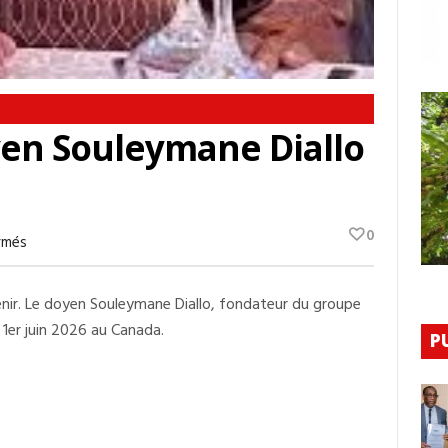
yen Souleymane Diallo
0
Sur
rmés
Page
Noire
:
venir. Le doyen Souleymane Diallo, fondateur du groupe
Le
Doyen
 1er juin 2026 au Canada.
Souleymane
P
Diallo
N’est
Plus