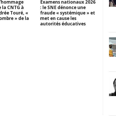
 L’hommage
Examens nationaux 2026
e la CNTG à
: le SNE dénonce une
rée Touré, «
fraude « systémique » et
l’ombre » de la
met en cause les
autorités éducatives