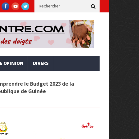
inclusive et alignée sur la vision Simandou 2040
Administration
RE OPINION
DIVERS
prendre le Budget 2023 de la
publique de Guinée