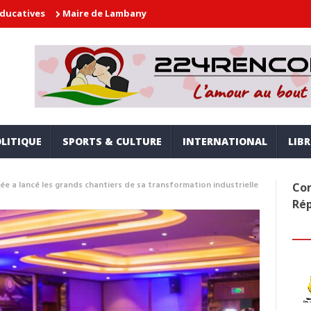
Maire de Lambanyi : Baba Alimou Barry promet une gouvernance mo
LITIQUE
SPORTS & CULTURE
INTERNATIONAL
LIB
e a lancé les grands chantiers de sa transformation industrielle
Com
Ré