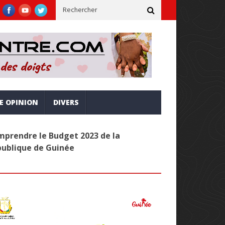
derne, inclusive et alignée sur la vision Simandou 2040
Adminis
RE OPINION
DIVERS
prendre le Budget 2023 de la
publique de Guinée