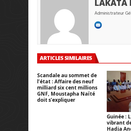
LAKATA
Administrateur Gé
ARTICLES SIMILAIRES
Scandale au sommet de
l’état : Affaire des neuf
milliard six cent millions
GNF, Moustapha Naïté
doit s’expliquer
Guinée :
vibrant d
Hadja And