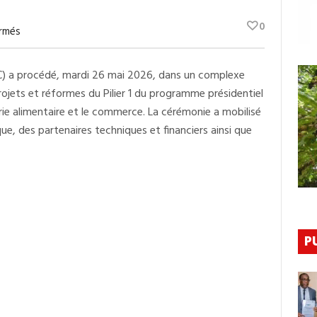
0
Sur
rmés
Programme
Simandou
2040
IC) a procédé, mardi 26 mai 2026, dans un complexe
:
La
rojets et réformes du Pilier 1 du programme présidentiel
Guinée
A
rie alimentaire et le commerce. La cérémonie a mobilisé
Lancé
que, des partenaires techniques et financiers ainsi que
Les
Grands
Chantiers
De
Sa
Transformation
Industrielle
Et
Commerciale
P