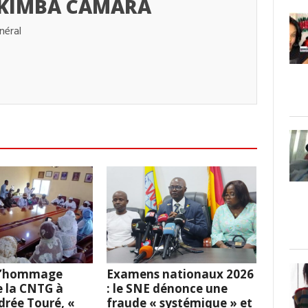
 KIMBA CAMARA
néral
 L’hommage
Examens nationaux 2026
e la CNTG à
: le SNE dénonce une
rée Touré, «
fraude « systémique » et