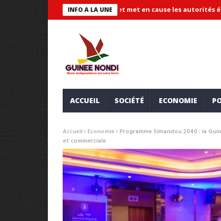
fraude « systémique » et met en cause les autorités éducatives
INFO A LA UNE
ACCUEIL
SOCIÉTÉ
ECONOMIE
PO
Accueil
Economie
Programme Simandou 2040 : la Guiné
et commerciale