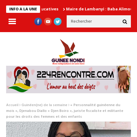
Maire de Lambanyi : Baba Alimou Barry promet u
INFO A LA UNE
Accueil
Guinéen(ne) de la semaine
« Personnalité guinéenne du
mois », Djenabou Diallo « Djen Boiro », juriste fiscaliste et militante
pour les droits des femmes et des enfants