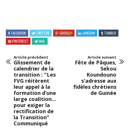
FACEBOOK
TWITTER
GOOGLE+
LINKEDIN
TUMBLR
PINTEREST
MAIL
Article précédent
Article suivant
Glissement de
Fête de Pâques,
calendrier de la
Sekou
transition : "Les
Koundouno
FVG réitèrent
s'adresse aux
leur appel à la
fidèles chrétiens
formation d’une
de Guinée
large coalition…
pour exiger la
rectification de
la Transition"
Communiqué