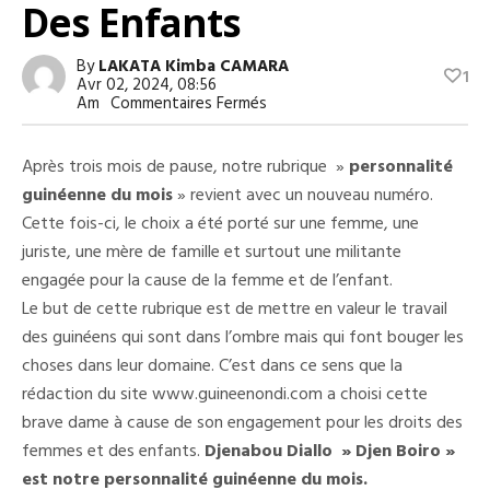
Des Enfants
By
LAKATA Kimba CAMARA
1
Avr 02, 2024, 08:56
Sur
Am
Commentaires Fermés
« Personnalité
Guinéenne
Du
Après trois mois de pause, notre rubrique »
personnalité
Mois »,
Djenabou
guinéenne du mois
» revient avec un nouveau numéro.
Diallo
Cette fois-ci, le choix a été porté sur une femme, une
« Djen
Boiro »,
juriste, une mère de famille et surtout une militante
Juriste
Fiscaliste
engagée pour la cause de la femme et de l’enfant.
Et
Le but de cette rubrique est de mettre en valeur le travail
Militante
Pour
des guinéens qui sont dans l’ombre mais qui font bouger les
Les
Droits
choses dans leur domaine. C’est dans ce sens que la
Des
rédaction du site www.guineenondi.com a choisi cette
Femmes
Et
brave dame à cause de son engagement pour les droits des
Des
femmes et des enfants.
Djenabou Diallo » Djen Boiro »
Enfants
est notre personnalité guinéenne du mois.