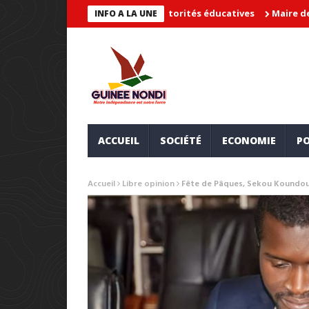
» et met en cause les autorités éducatives
Maire de Lambanyi :
INFO A LA UNE
ACCUEIL
SOCIÉTÉ
ECONOMIE
PO
Accueil
Libre opinion
Fête de Pâques, Sekou Koundoun