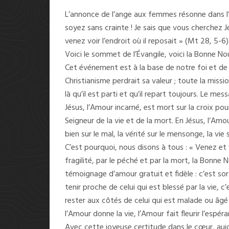
L’annonce de l’ange aux femmes résonne dans l’É
soyez sans crainte ! Je sais que vous cherchez Jésu
venez voir l’endroit où il reposait » (Mt 28, 5-6)
Voici le sommet de l’Évangile, voici la Bonne Nouv
Cet événement est à la base de notre foi et de no
Christianisme perdrait sa valeur ; toute la missio
là qu’il est parti et qu’il repart toujours. Le me
Jésus, l’Amour incarné, est mort sur la croix pour
Seigneur de la vie et de la mort. En Jésus, l’Amou
bien sur le mal, la vérité sur le mensonge, la vie 
C’est pourquoi, nous disons à tous : « Venez et
fragilité, par le péché et par la mort, la Bonne
témoignage d’amour gratuit et fidèle : c’est sorti
tenir proche de celui qui est blessé par la vie, 
rester aux côtés de celui qui est malade ou âgé
l’Amour donne la vie, l’Amour fait fleurir l’espér
Avec cette joyeuse certitude dans le cœur, aujo