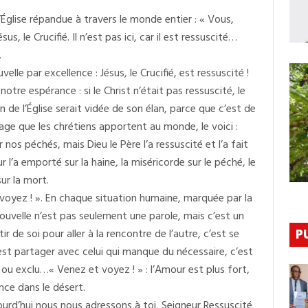
Pâques,
glise répandue à travers le monde entier : « Vous,
Sekou
Koundouno
s, le Crucifié. Il n’est pas ici, car il est ressuscité…
S’adresse
Aux
.
Fidèles
elle par excellence : Jésus, le Crucifié, est ressuscité !
Chrétiens
De
tre espérance : si le Christ n’était pas ressuscité, le
Guinée
n de l’Église serait vidée de son élan, parce que c’est de
ssage que les chrétiens apportent au monde, le voici :
 nos péchés, mais Dieu le Père l’a ressuscité et l’a fait
r l’a emporté sur la haine, la miséricorde sur le péché, le
sur la mort.
 voyez ! ». En chaque situation humaine, marquée par la
 Nouvelle n’est pas seulement une parole, mais c’est un
r de soi pour aller à la rencontre de l’autre, c’est se
P
c’est partager avec celui qui manque du nécessaire, c’est
 ou exclu…« Venez et voyez ! » : l’Amour est plus fort,
ance dans le désert.
urd’hui nous nous adressons à toi, Seigneur Ressuscité