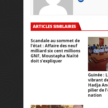
ARTICLES SIMILAIRES
Scandale au sommet de
l’état : Affaire des neuf
milliard six cent millions
GNF, Moustapha Naïté
doit s’expliquer
Guinée :
vibrant d
Hadja And
pilier de 
nation