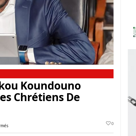
Sekou Koundouno
les Chrétiens De
0
Sur
rmés
Fête
De