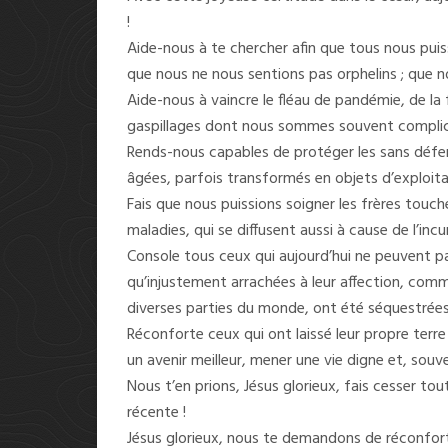
!
Aide-nous à te chercher afin que tous nous puis
que nous ne nous sentions pas orphelins ; que no
Aide-nous à vaincre le fléau de pandémie, de la 
gaspillages dont nous sommes souvent complic
Rends-nous capables de protéger les sans défen
âgées, parfois transformés en objets d’exploit
Fais que nous puissions soigner les frères touc
maladies, qui se diffusent aussi à cause de l’inc
Console tous ceux qui aujourd’hui ne peuvent pa
qu’injustement arrachées à leur affection, comm
diverses parties du monde, ont été séquestrées
Réconforte ceux qui ont laissé leur propre terre
un avenir meilleur, mener une vie digne et, souve
Nous t’en prions, Jésus glorieux, fais cesser to
récente !
Jésus glorieux, nous te demandons de réconforte