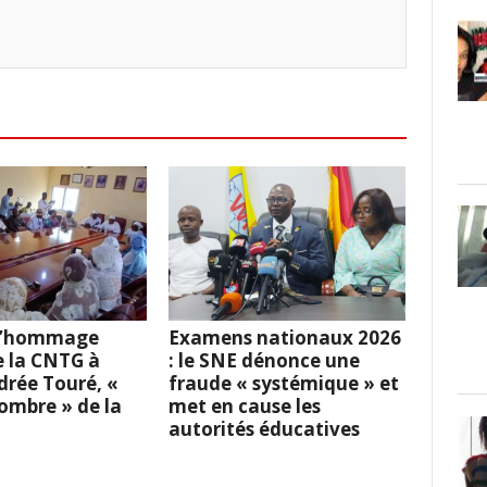
 L’hommage
Examens nationaux 2026
e la CNTG à
: le SNE dénonce une
rée Touré, «
fraude « systémique » et
l’ombre » de la
met en cause les
autorités éducatives