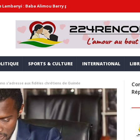
 Baba Alimou Barry promet une gouvernance moderne, inclusive et a
LITIQUE
SPORTS & CULTURE
INTERNATIONAL
LIB
o s’adresse aux fidèles chrétiens de Guinée
Com
Ré