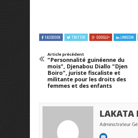
FACEBOOK
TWITTER
GOOGLE+
LINKEDIN
Article précédent
"Personnalité guinéenne du
mois", Djenabou Diallo "Djen
Boiro", juriste fiscaliste et
militante pour les droits des
femmes et des enfants
LAKATA
Administrateur Gé