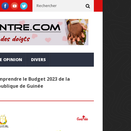
lignée sur la vision Simandou 2040
Administration publique : Le
RE OPINION
DIVERS
prendre le Budget 2023 de la
publique de Guinée