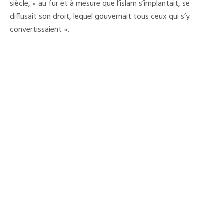
AFRIQUE
siècle, « au fur et à mesure que l’islam s’implantait, se
(PAR
diffusait son droit, lequel gouvernait tous ceux qui s’y
JEAN
PAUL
convertissaient ».
KOTENBEDOUNO)