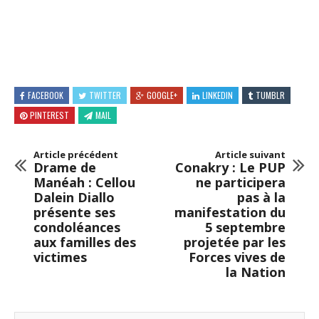
FACEBOOK
TWITTER
GOOGLE+
LINKEDIN
TUMBLR
PINTEREST
MAIL
Article précédent
Article suivant
Drame de
Conakry : Le PUP
Manéah : Cellou
ne participera
Dalein Diallo
pas à la
présente ses
manifestation du
condoléances
5 septembre
aux familles des
projetée par les
victimes
Forces vives de
la Nation