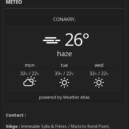
MÉTÉO
CONAKRY,
26°
haze
mon
tue
wed
32
/ 22
33
/ 22
32
/ 22
°C
°C
°C
°C
°C
°C
powered by
Weather Atlas
Contact :
Siège :
Immeuble Sylla & Frères / Matoto Rond Point,