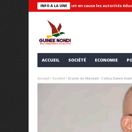
aude « systémique » et met en cause les autorités éducatives
M
INFO A LA UNE
ACCUEIL
SOCIÉTÉ
ECONOMIE
PO
Accueil
Société
Drame de Manéah : Cellou Dalein Dial