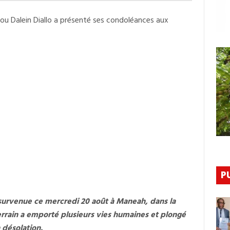
De
Manéah :
lou Dalein Diallo a présenté ses condoléances aux
Cellou
Dalein
Diallo
Présente
Ses
Condoléances
Aux
Familles
Des
Victimes
P
e survenue ce mercredi 20 août à Maneah, dans la
rrain a emporté plusieurs vies humaines et plongé
 désolation.