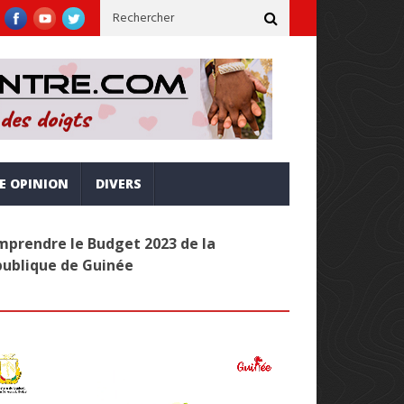
ne, inclusive et alignée sur la vision Simandou 2040
Administr
RE OPINION
DIVERS
prendre le Budget 2023 de la
publique de Guinée