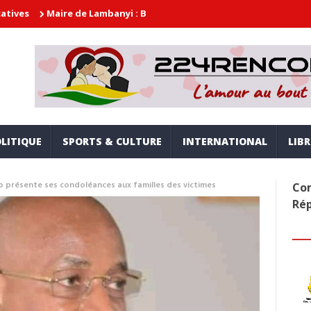
aire de Lambanyi : Baba Alimou Barry promet une gouvernance moder
LITIQUE
SPORTS & CULTURE
INTERNATIONAL
LIB
lo présente ses condoléances aux familles des victimes
Com
Ré