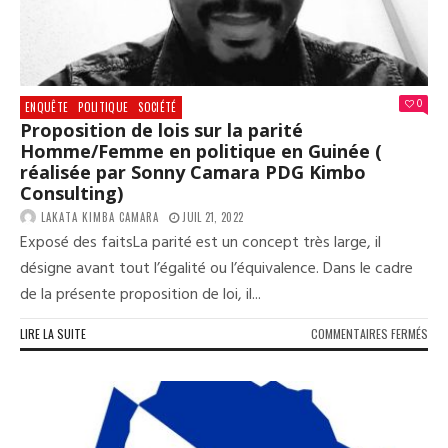
PIE
D’AR
AVE
DES
SER
TRÈ
0
ENQUÊTE
POLITIQUE
SOCIÉTÉ
MÉD
Proposition de lois sur la parité
Homme/Femme en politique en Guinée (
réalisée par Sonny Camara PDG Kimbo
Consulting)
LAKATA KIMBA CAMARA
JUIL 21, 2022
Exposé des faitsLa parité est un concept très large, il
désigne avant tout l’égalité ou l’équivalence. Dans le cadre
de la présente proposition de loi, il...
SUR
LIRE LA SUITE
COMMENTAIRES FERMÉS
PRO
DE
LOI
SUR
LA
PAR