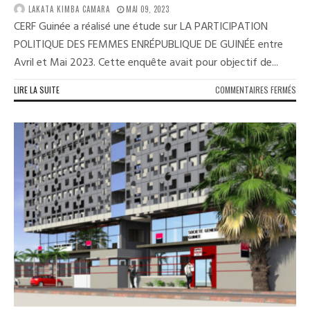
LAKATA KIMBA CAMARA
MAI 09, 2023
CERF Guinée a réalisé une étude sur LA PARTICIPATION
POLITIQUE DES FEMMES ENRÉPUBLIQUE DE GUINÉE entre
Avril et Mai 2023. Cette enquête avait pour objectif de...
SUR
LIRE LA SUITE
COMMENTAIRES FERMÉS
COM
LUT
CON
LA
FAIB
PAR
POL
DES
FEM
EN
GUI
VOIC
LES
REC
DU
CER