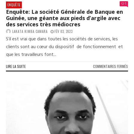
GUI
1
ENQUÊTE
(
Enquête: La société Générale de Banque en
ENQ
Guinée, une géante aux pieds d’argile avec
des services très médiocres
LAKATA KIMBA CAMARA
FÉV 03, 2023
S’il est vrai que dans toutes les sociétés de services, les
clients sont au cœur du dispositif de fonctionnement et
que les travailleurs font...
SUR
LIRE LA SUITE
COMMENTAIRES FERMÉS
ENQ
LA
SOC
GÉN
DE
BAN
EN
GUI
UNE
GÉA
AUX