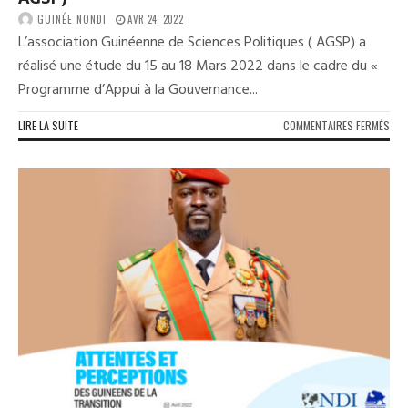
GUINÉE NONDI
AVR 24, 2022
L’association Guinéenne de Sciences Politiques ( AGSP) a
réalisé une étude du 15 au 18 Mars 2022 dans le cadre du «
Programme d’Appui à la Gouvernance...
SUR
LIRE LA SUITE
COMMENTAIRES FERMÉS
46.
%
DES
GUI
SOU
DEU
ANS
COM
DUR
DE
LA
TRA
(
SON
AGS