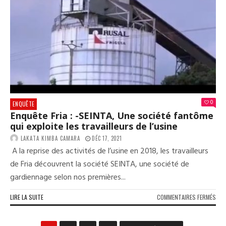
DES
CEN
DE
MIL
RET
SUR
LE
COM
BAN
DE
DJO
0
ENQUÊTE
GRO
Enquête Fria : -SEINTA, Une société fantôme
SA
qui exploite les travailleurs de l’usine
LAKATA KIMBA CAMARA
DÉC 17, 2021
A la reprise des activités de l’usine en 2018, les travailleurs
de Fria découvrent la société SEINTA, une société de
gardiennage selon nos premières...
SUR
LIRE LA SUITE
COMMENTAIRES FERMÉS
ENQ
FRIA
: