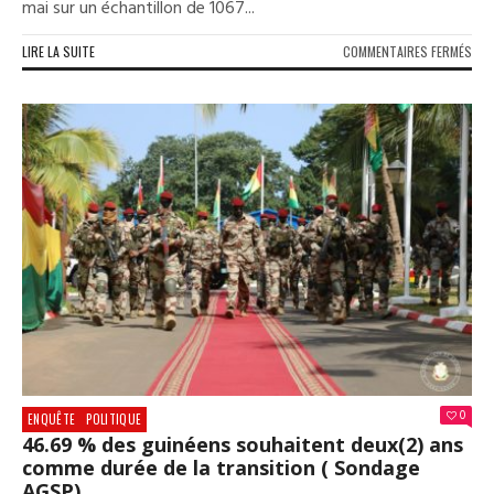
mai sur un échantillon de 1067...
SUR
LIRE LA SUITE
COMMENTAIRES FERMÉS
SOC
LES
MÉD
PRI
PLU
CRÉ
QUE
LES
MÉD
PUB
(
ENQ
CER
GUI
0
ENQUÊTE
POLITIQUE
46.69 % des guinéens souhaitent deux(2) ans
comme durée de la transition ( Sondage
AGSP)