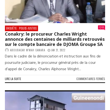
FAV
À
LA
MIS
EN
PLA
0
ENQUÊTE
POLICE-JUSTICE
DE
Conakry: le procureur Charles Wright
LA
annonce des centaines de milliards retrouvés
CRIE
sur le compte bancaire de DJOMA Groupe SA
SON
AGS
ABOUBACAR M'MAH CAMARA
JAN 21, 2022
Dans le cadre de la dénonciation et instruction aux fins de
poursuite judiciaire, le procureur général près de la cour
d’appel de Conakry, Charles Alphonse Wright...
SUR
LIRE LA SUITE
COMMENTAIRES FERMÉS
CON
LE
PRO
CHA
WRI
ANN