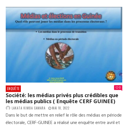
MAN
POL
SOU
LA
TRA
:
CE
QU’
PEN
LES
CIT
DE
CON
(
SON
AGS
0
ENQUÊTE
Société: les médias privés plus crédibles que
les médias publics ( Enquête CERF GUINEE)
LAKATA KIMBA CAMARA
MAI 18, 2022
Dans le but de mettre en relief le rôle des médias en période
électorale, CERF-GUINEE a réalisé une enquête entre avril et