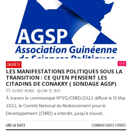
HOM
EN
POL
EN
GUI
(
RÉA
PAR
SON
CAM
PDG
0
ENQUÊTE
KIM
LES MANIFESTATIONS POLITIQUES SOUS LA
CON
TRANSITION : CE QU’EN PENSENT LES
CITADINS DE CONAKRY ( SONDAGE AGSP)
GUINÉE NONDI
JUIN 23, 2022
À travers le communiqué N°012/CNRD/2022 diffusé le 13 Mai
2022, le Comité National du Redressement pour le
Développement (CNRD) a interdit, jusqu’à nouvel...
SUR
LIRE LA SUITE
COMMENTAIRES FERMÉS
LES