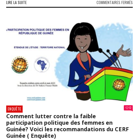
SUR
LIRE LA SUITE
COMMENTAIRES FERMÉS
CON
:
UNE
DOU
MEU
APR
AVO
REÇ
DEU
BAL
DAN
LA
TÊT
0
ENQUÊTE
Comment lutter contre la faible
participation politique des femmes en
Guinée? Voici les recommandations du CERF
Guinée ( Enquête)