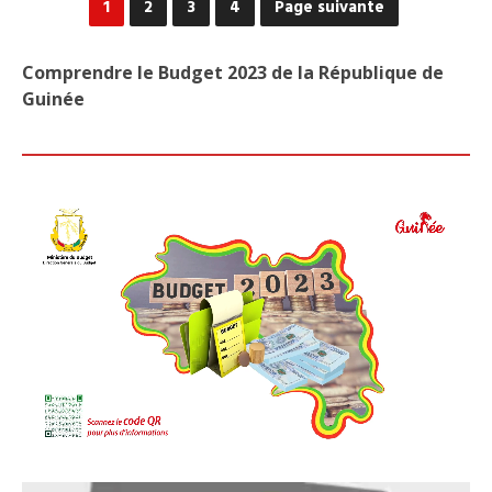
1
2
3
4
Page suivante
-
SEI
UNE
Comprendre le Budget 2023 de la République de
SOC
Guinée
FAN
QUI
EXP
LES
TRA
DE
L’U