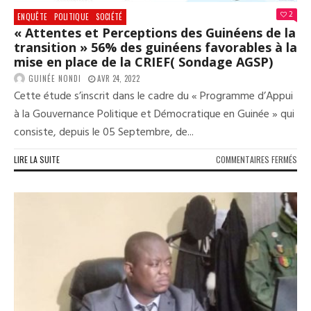
2
ENQUÊTE
POLITIQUE
SOCIÉTÉ
« Attentes et Perceptions des Guinéens de la
transition » 56% des guinéens favorables à la
mise en place de la CRIEF( Sondage AGSP)
GUINÉE NONDI
AVR 24, 2022
Cette étude s’inscrit dans le cadre du « Programme d’Appui
à la Gouvernance Politique et Démocratique en Guinée » qui
consiste, depuis le 05 Septembre, de...
SUR
LIRE LA SUITE
COMMENTAIRES FERMÉS
« A
ET
PER
DES
GUI
DE
LA
TRA
56
DES
GUI