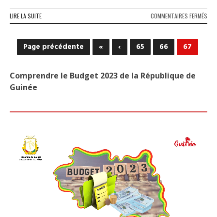
SUR
LIRE LA SUITE
COMMENTAIRES FERMÉS
VISI
DE
DON
Page précédente
«
‹
65
66
67
TR
AU
ROY
Comprendre le Budget 2023 de la République de
UNI
Guinée
:
QUE
FAU
IL
RET
?