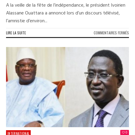
A la veille de la fête de l’indépendance, le président Ivoirien
Alassane Ouattara a annoncé lors d’un discours télévisé,
l’amnistie d’environ...
SUR
LIRE LA SUITE
COMMENTAIRES FERMÉS
SIM
GBA
LIB
PRO
GES
DE
GRA
ET
DE
RÉC
NAT
0
INTERNATIONAL