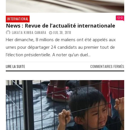
0
INTERNATIONAL
News : Revue de l’actualité internationale
LAKATA KIMBA CAMARA
JUIL 30, 2018
Hier dimanche, 8 millions de maliens ont été appelés aux
urnes pour départager 24 candidats au premier tout de
l’élection présidentielle. A noter qu’un duel...
SUR
LIRE LA SUITE
COMMENTAIRES FERMÉS
NEW
:
REV
DE
L’A
INT