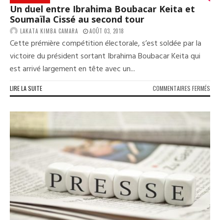
Un duel entre Ibrahima Boubacar Keita et
Soumaïla Cissé au second tour
LAKATA KIMBA CAMARA
AOÛT 03, 2018
Cette prémière compétition électorale, s’est soldée par la
victoire du président sortant Ibrahima Boubacar Keita qui
est arrivé largement en tête avec un...
SUR
LIRE LA SUITE
COMMENTAIRES FERMÉS
UN
DUE
ENT
IBR
BOU
KEI
ET
SOU
CIS
AU
SEC
TOU