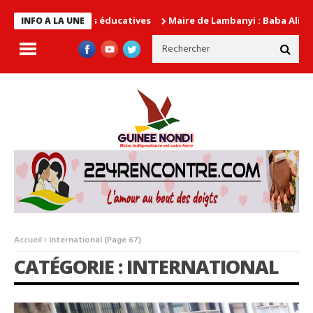
autorités éducatives
Maire de Lambanyi : Baba Alimou Barry pro
INFO A LA UNE
Accueil
International
(Page 67)
CATÉGORIE : INTERNATIONAL