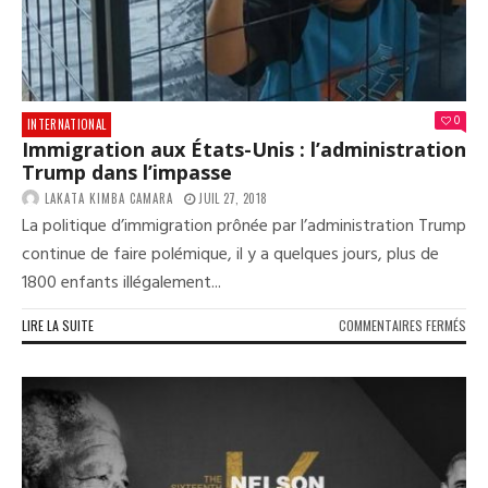
0
INTERNATIONAL
Immigration aux États-Unis : l’administration
Trump dans l’impasse
LAKATA KIMBA CAMARA
JUIL 27, 2018
La politique d’immigration prônée par l’administration Trump
continue de faire polémique, il y a quelques jours, plus de
1800 enfants illégalement...
SUR
LIRE LA SUITE
COMMENTAIRES FERMÉS
IMM
AUX
ÉTA
UNIS
L’A
TR
DAN