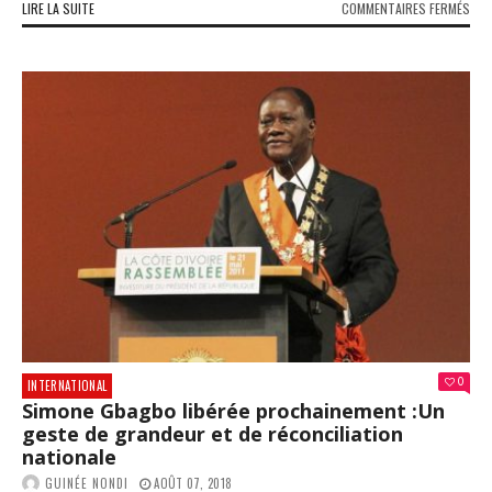
SUR
LIRE LA SUITE
COMMENTAIRES FERMÉS
DEM
DE
VIS
D’É
EN
GUI
UN
VÉR
PAR
DE
COM
0
INTERNATIONAL
Simone Gbagbo libérée prochainement :Un
geste de grandeur et de réconciliation
nationale
GUINÉE NONDI
AOÛT 07, 2018