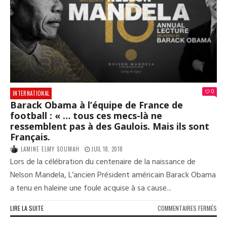
L’I
0
INTERNATIONAL
Barack Obama à l’équipe de France de
football : « … tous ces mecs-là ne
ressemblent pas à des Gaulois. Mais ils sont
Français.
LAMINE ELMY SOUMAH
JUIL 18, 2018
Lors de la célébration du centenaire de la naissance de
Nelson Mandela, L’ancien Président américain Barack Obama
a tenu en haleine une foule acquise à sa cause...
SUR
LIRE LA SUITE
COMMENTAIRES FERMÉS
BAR
OBA