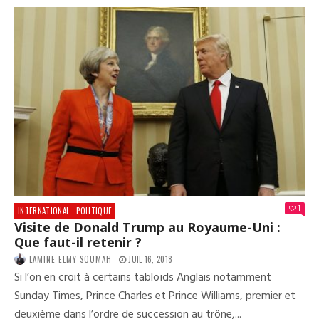
À
L’ÉQ
DE
FRA
DE
FOO
:
«
…
TOU
CES
MEC
LÀ
NE
RES
1
INTERNATIONAL
POLITIQUE
PAS
Visite de Donald Trump au Royaume-Uni :
À
Que faut-il retenir ?
DES
GAU
LAMINE ELMY SOUMAH
JUIL 16, 2018
MAI
Si l’on en croit à certains tabloïds Anglais notamment
ILS
Sunday Times, Prince Charles et Prince Williams, premier et
SON
FRA
deuxième dans l’ordre de succession au trône,...