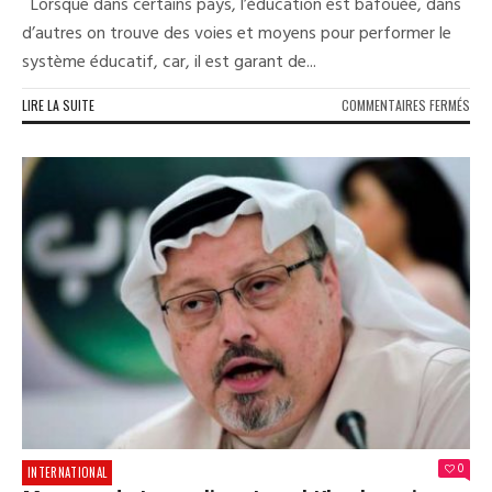
Lorsque dans certains pays, l’éducation est bafouée, dans
d’autres on trouve des voies et moyens pour performer le
système éducatif, car, il est garant de...
SUR
LIRE LA SUITE
COMMENTAIRES FERMÉS
LIBE
LE
PRE
CYC
DES
UNI
PUB
DEV
GRA
SEL
LE
PRÉ
GEO
WEA
0
INTERNATIONAL