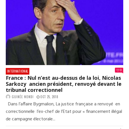
LEI
CIT
SER
IL
PAR
LES
VIC
DU
CRA
0
INTERNATIONAL
France : Nul n’est au-dessus de la loi, Nicolas
Sarkozy ancien président, renvoyé devant le
tribunal correctionnel
GUINÉE NONDI
OCT 25, 2018
Dans l’affaire Bygmalion, La justice française a renvoyé en
correctionnelle l’ex-chef de l’Etat pour « financement illégal
de campagne électorale...