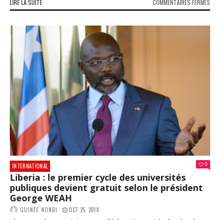
SUR
LIRE LA SUITE
COMMENTAIRES FERMÉS
FRA
:
NUL
N’E
AU-
DES
DE
LA
LOI,
NIC
SAR
ANC
PRÉ
REN
DEV
LE
TRI
0
INTERNATIONAL
COR
Liberia : le premier cycle des universités
publiques devient gratuit selon le président
George WEAH
GUINÉE NONDI
OCT 25, 2018