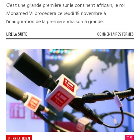
C’est une grande première sur le continent africain, le roi
Mohamed VI procédera ce Jeudi 15 novembre à
l’inauguration de la première « liaison à grande...
SUR
LIRE LA SUITE
COMMENTAIRES FERMÉS
TRA
À
GRA
VITE
LE
MAR
INA
LE
PRE
TGV
EN
AFR
0
INTERNATIONAL