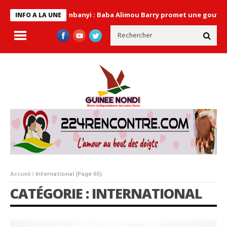
 de Lambanyi : Baba Alimou Barry promet une gouvernance moderne, 
INFO A LA UNE
Accueil
International
(Page 65)
CATÉGORIE : INTERNATIONAL