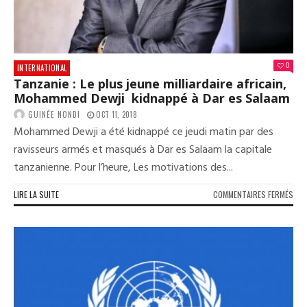
LES
CIR
DE
LA
MOR
0
INTERNATIONAL
Tanzanie : Le plus jeune milliardaire africain,
Mohammed Dewji kidnappé à Dar es Salaam
GUINÉE NONDI
OCT 11, 2018
Mohammed Dewji a été kidnappé ce jeudi matin par des
ravisseurs armés et masqués à Dar es Salaam la capitale
tanzanienne. Pour l’heure, Les motivations des...
SUR
LIRE LA SUITE
COMMENTAIRES FERMÉS
TAN
:
LE
PLU
JEU
MIL
AFRI
MOH