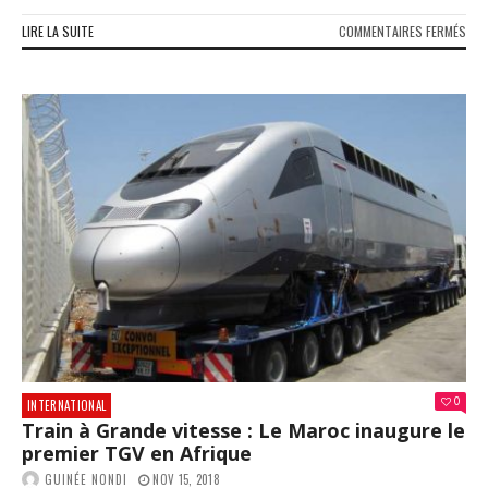
SUR
LIRE LA SUITE
COMMENTAIRES FERMÉS
COR
DU
NOR
LA
FOLI
DE
KIM
JON
UN
APR
L’E
D’U
MYS
«AR
TAC
0
INTERNATIONAL
Train à Grande vitesse : Le Maroc inaugure le
premier TGV en Afrique
GUINÉE NONDI
NOV 15, 2018