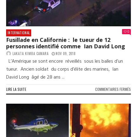
À
CON
ET
RÉA
SON
PLE
0
INTERNATIONAL
SOU
Fusillade en Californie : le tueur de 12
À
personnes identifié comme Ian David Long
MOU
BAH
LAKATA KIMBA CAMARA
NOV 09, 2018
L’Amérique se sont encore réveillés sous les balles d’un
tueur. Ancien soldat du corps d’élite des marines, Ian
David Long âgé de 28 ans ...
SUR
LIRE LA SUITE
COMMENTAIRES FERMÉS
FUS
EN
CAL
:
LE
TUE
DE
12