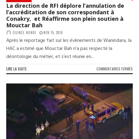
La direction de RFI déplore l’annulation de
l’accréditation de son correspondant à
Conakry, et Réaffirme son plein soutien à
Mouctar Bah
GUINÉE NONDI
NOV 15, 2018
Après le reportage fait sur les évènements de Wanindara, la
HAC a estimé que Mouctar Bah n’a pas respecté la
déontologie du métier, et s’est réunie en...
SUR
LIRE LA SUITE
COMMENTAIRES FERMÉS
LA
DIR
DE
RFI
DÉP
L’A
DE
L’A
DE
SON
COR