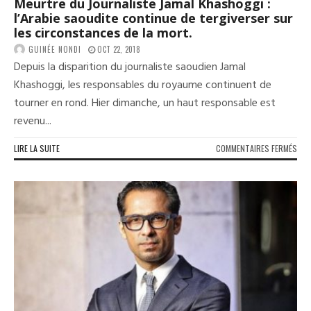
Meurtre du Journaliste Jamal Khashoggi :
l’Arabie saoudite continue de tergiverser sur
les circonstances de la mort.
GUINÉE NONDI
OCT 22, 2018
Depuis la disparition du journaliste saoudien Jamal
Khashoggi, les responsables du royaume continuent de
tourner en rond. Hier dimanche, un haut responsable est
revenu...
SUR
LIRE LA SUITE
COMMENTAIRES FERMÉS
MEU
DU
JOU
JAM
KHA
:
L’AR
SAO
CON
DE
TER
SUR