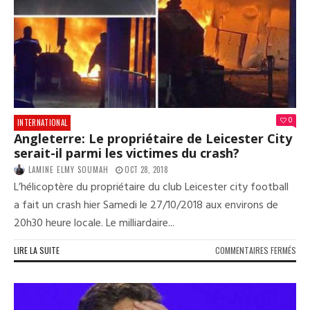
PER
IDEN
CO
IAN
DAV
LON
0
INTERNATIONAL
Angleterre: Le propriétaire de Leicester City
serait-il parmi les victimes du crash?
LAMINE ELMY SOUMAH
OCT 28, 2018
L’hélicoptère du propriétaire du club Leicester city football
a fait un crash hier Samedi le 27/10/2018 aux environs de
20h30 heure locale. Le milliardaire...
SUR
LIRE LA SUITE
COMMENTAIRES FERMÉS
ANG
LE
PRO
DE