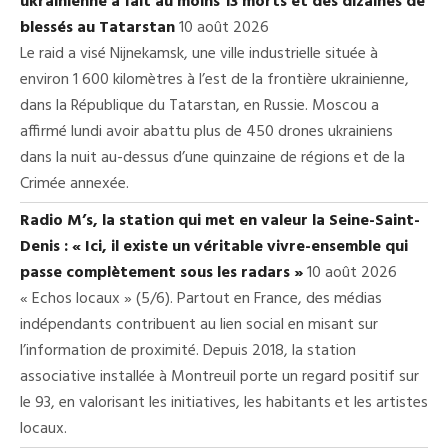
ukrainienne a fait au moins 13 morts et des dizaines de
blessés au Tatarstan
10 août 2026
Le raid a visé Nijnekamsk, une ville industrielle située à
environ 1 600 kilomètres à l’est de la frontière ukrainienne,
dans la République du Tatarstan, en Russie. Moscou a
affirmé lundi avoir abattu plus de 450 drones ukrainiens
dans la nuit au-dessus d’une quinzaine de régions et de la
Crimée annexée.
Radio M’s, la station qui met en valeur la Seine-Saint-
Denis : « Ici, il existe un véritable vivre-ensemble qui
passe complètement sous les radars »
10 août 2026
« Echos locaux » (5/6). Partout en France, des médias
indépendants contribuent au lien social en misant sur
l’information de proximité. Depuis 2018, la station
associative installée à Montreuil porte un regard positif sur
le 93, en valorisant les initiatives, les habitants et les artistes
locaux.