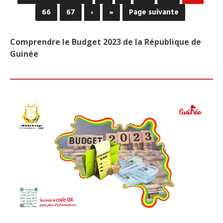
NAT
UNI
66
67
›
»
Page suivante
EN
GUI
ANN
Comprendre le Budget 2023 de la République de
LES
Guinée
COU
DE
LA
CÉL
DE
SON
73È
ANN