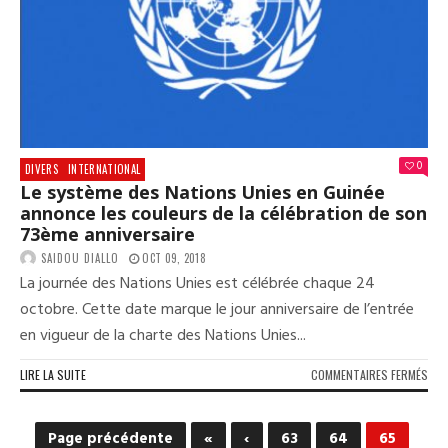
DEW
KID
À
DAR
ES
SAL
0
DIVERS
INTERNATIONAL
Le système des Nations Unies en Guinée
annonce les couleurs de la célébration de son
73ème anniversaire
SAIDOU DIALLO
OCT 09, 2018
La journée des Nations Unies est célébrée chaque 24
octobre. Cette date marque le jour anniversaire de l’entrée
en vigueur de la charte des Nations Unies...
SUR
LIRE LA SUITE
COMMENTAIRES FERMÉS
LE
SYS
DES
Page précédente
«
‹
63
64
65