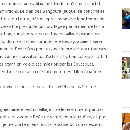
tons-nous là,»de «diki»arrêt limite, qu’on ne franchit
 ambitions. Le clan des Bangoura (auquel se sont mêlés
 refoulé du Fouta, décida après avoir erré longtemps de
 de cette presqu’île qui, protégée par la mer, n’était à
tion, sur le terrain de culture du village primitif de
urs, dont certaines comme celle des Sy, avaient servi
kman et Bokar Biro pour assurer le protectorat français
ésidence surveillée par l’administration coloniale, a fait
s étant en voie d’assimilation par les Soussous),
pendance par souci d’effacement des différenciations
ellevue français et veut dire : «Cela me plaît» , de
agnie minière, est un village fondé récemment par des
rophie et évoque l’idée de santé, de mieux-être, et par
a = je me porte mieux, est la réponse du convalescent