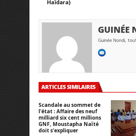
Haïdara)
GUINÉE 
Guinée Nondi, tout
ARTICLES SIMILAIRES
Scandale au sommet de
l’état : Affaire des neuf
milliard six cent millions
GNF, Moustapha Naïté
doit s’expliquer