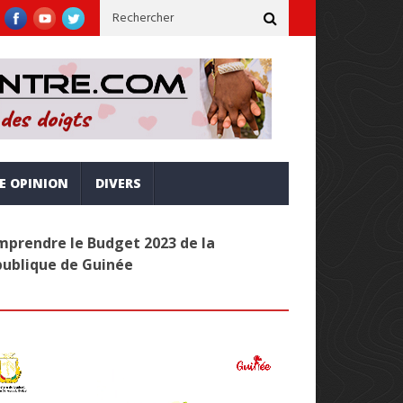
rne, inclusive et alignée sur la vision Simandou 2040
Administr
RE OPINION
DIVERS
prendre le Budget 2023 de la
publique de Guinée