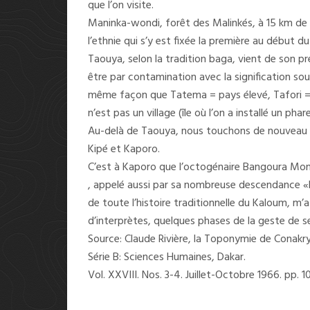
que l’on visite.
Maninka-wondi, forêt des Malinkés, à 15 km de 
l’ethnie qui s’y est fixée la première au début d
Taouya, selon la tradition baga, vient de son pr
être par contamination avec la signification so
même façon que Tatema = pays élevé, Tafori = 
n’est pas un village (île où l’on a installé un phar
Au-delà de Taouya, nous touchons de nouveau 
Kipé et Kaporo.
C’est à Kaporo que l’octogénaire Bangoura Mon
, appelé aussi par sa nombreuse descendance «
de toute l’histoire traditionnelle du Kaloum, m’a 
d’interprètes, quelques phases de la geste de s
Source: Claude Rivière, la Toponymie de Conakr
Série B: Sciences Humaines, Dakar.
Vol. XXVIII. Nos. 3-4. Juillet-Octobre 1966. pp. 