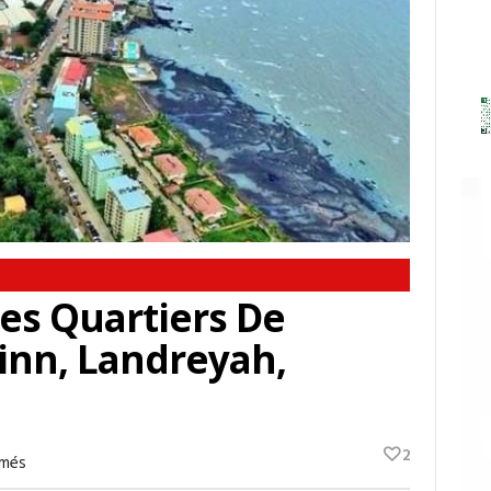
es Quartiers De
xinn, Landreyah,
2
Sur
rmés
Histoire