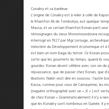
Conakry et sa banlieue
L’origine de Conakry est à relier à celle de Ka
le Khamfori Ali de Tomboliya, eut quelque tem
Massa, et un certain Khamfori Konan parti seul se
témoignages du vieux Monomoundouna recoupen
interrogé en 1927 par Mgr Lerouge, archevêque 
ministère du Développement économique et à la 
est bien un nom baga du terroir. Ce Konan possé
sorte que les gourmets du temps, quand ils voul
gourdes. Konan devint célèbre avec son vin de pa
réjouissance, que de passer chez Konan, que d’a
libations. Nakiri veut dire en soussou : l’autre bor
Kassa, comme pour ceux de Camayenne, les insul
(naguère orthographié avec un « ;K » ) est vertu
de chez Konan « Grammaticalement il n’y a rien 
que les Konakry sont nombreux en Guinée. Il y e