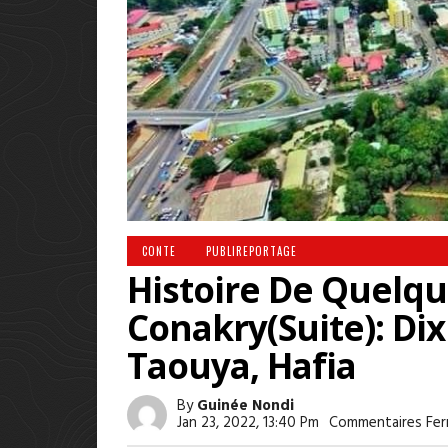
CONTE
PUBLIREPORTAGE
Histoire De Quelqu
Conakry(suite): Di
Taouya, Hafia
By
Guinée Nondi
Jan 23, 2022, 13:40 Pm
Commentaires Fe