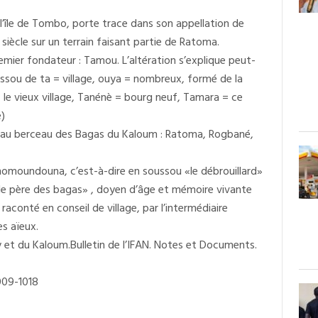
l’île de Tombo, porte trace dans son appellation de
u siècle sur un terrain faisant partie de Ratoma.
emier fondateur : Tamou. L’altération s’explique peut-
ussou de ta = village, ouya = nombreux, formé de la
le vieux village, Tanénè = bourg neuf, Tamara = ce
e)
au berceau des Bagas du Kaloum : Ratoma, Rogbané,
omoundouna, c’est-à-dire en soussou «le débrouillard»
le père des bagas» , doyen d’âge et mémoire vivante
raconté en conseil de village, par l’intermédiaire
es aïeux.
y et du Kaloum.Bulletin de l’IFAN. Notes et Documents.
1009-1018