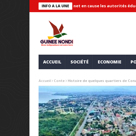
aude « systémique » et met en cause les autorités éducatives
M
INFO A LA UNE
ACCUEIL
SOCIÉTÉ
ECONOMIE
PO
Accueil
Conte
Histoire de quelques quartiers de Conak