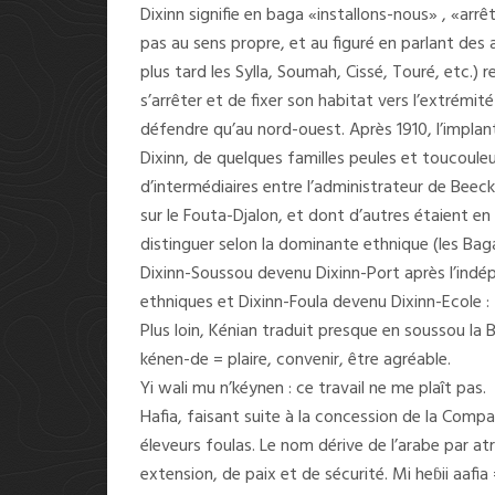
Dixinn signifie en baga «installons-nous» , «arrê
pas au sens propre, et au figuré en parlant des
plus tard les Sylla, Soumah, Cissé, Touré, etc.)
s’arrêter et de fixer son habitat vers l’extrémité
défendre qu’au nord-ouest. Après 1910, l’implanta
Dixinn, de quelques familles peules et toucoule
d’intermédiaires entre l’administrateur de Beec
sur le Fouta-Djalon, et dont d’autres étaient en r
distinguer selon la dominante ethnique (les Baga
Dixinn-Soussou devenu Dixinn-Port après l’indé
ethniques et Dixinn-Foula devenu Dixinn-Ecole :
Plus loin, Kénian traduit presque en soussou la B
kénen-de = plaire, convenir, être agréable.
Yi wali mu n’kéynen : ce travail ne me plaît pas.
Hafia, faisant suite à la concession de la Comp
éleveurs foulas. Le nom dérive de l’arabe par at
extension, de paix et de sécurité. Mi heɓii aafi