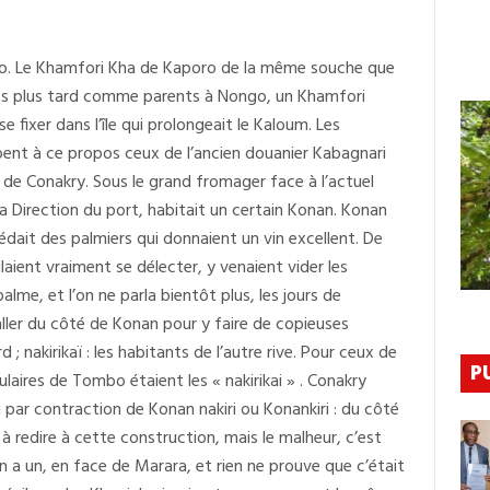
De
Quelques
Quartiers
De
poro. Le Khamfori Kha de Kaporo de la même souche que
Conakry(suite):
Dixinn,
ps plus tard comme parents à Nongo, un Khamfori
Landreyah,
 fixer dans l’île qui prolongeait le Kaloum. Les
Taouya,
Hafia
t à ce propos ceux de l’ancien douanier Kabagnari
de Conakry. Sous le grand fromager face à l’actuel
Direction du port, habitait un certain Konan. Konan
dait des palmiers qui donnaient un vin excellent. De
aient vraiment se délecter, y venaient vider les
lme, et l’on ne parla bientôt plus, les jours de
ller du côté de Konan pour y faire de copieuses
d ; nakirikaï : les habitants de l’autre rive. Pour ceux de
P
aires de Tombo étaient les « nakirikai » . Conakry
 par contraction de Konan nakiri ou Konankiri : du côté
à redire à cette construction, mais le malheur, c’est
n a un, en face de Marara, et rien ne prouve que c’était