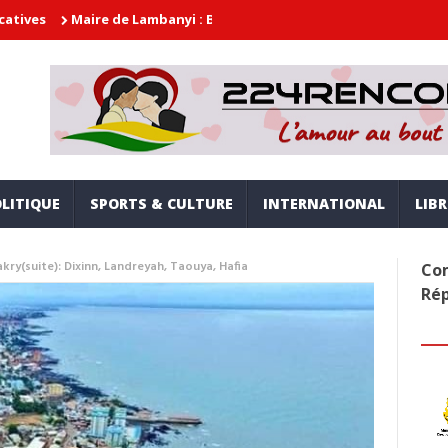
aire de Lambanyi : Baba Alimou Barry promet une gouvernance mode
LITIQUE
SPORTS & CULTURE
INTERNATIONAL
LIB
ry(suite): Dixinn, Landreyah, Taouya, Hafia
Com
Ré