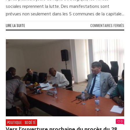
sociales reprennent la lutte. Des manifestations sont
prévues non seulement dans les 5 communes de la capitale...
SUR
LIRE LA SUITE
COMMENTAIRES FERMÉS
CRI
SOC
EN
GUI
LES
FOR
SOC
SE
RÉL
0
POLITIQUE
SOCIÉTÉ
Vers l’ouverture prochaine du procès du 28