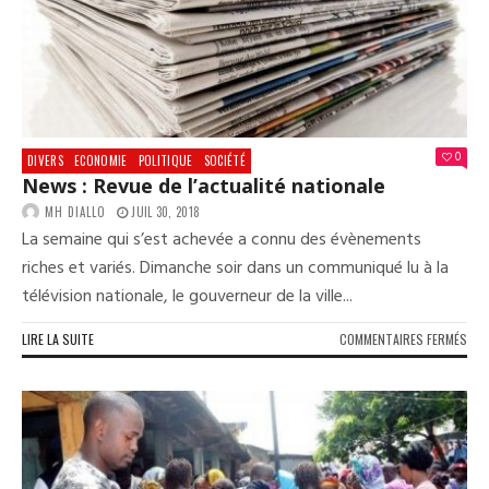
0
DIVERS
ECONOMIE
POLITIQUE
SOCIÉTÉ
News : Revue de l’actualité nationale
MH DIALLO
JUIL 30, 2018
La semaine qui s’est achevée a connu des évènements
riches et variés. Dimanche soir dans un communiqué lu à la
télévision nationale, le gouverneur de la ville...
SUR
LIRE LA SUITE
COMMENTAIRES FERMÉS
NEW
:
REV
DE
L’A
NAT