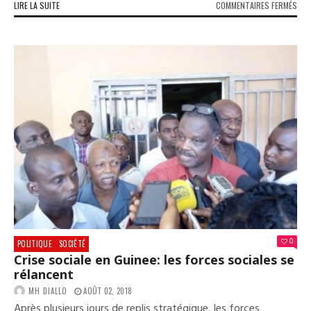
SUR
LIRE LA SUITE
COMMENTAIRES FERMÉS
ALI
BAH
RÉA
À
LA
DÉC
DU
MIN
BOU
CON
0
POLITIQUE
SOCIÉTÉ
Crise sociale en Guinee: les forces sociales se
rélancent
MH DIALLO
AOÛT 02, 2018
Après plusieurs jours de replis stratégique, les forces