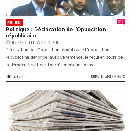
0
POLITIQUE
Politique : Déclaration de l’Opposition
républicaine
GUINÉE NONDI
JUIL 31, 2018
Déclaration de l’Opposition républicaine L’opposition
républicaine dénonce, avec véhémence, le recul en cours de
la démocratie et des libertés publiques dans...
SUR
LIRE LA SUITE
COMMENTAIRES FERMÉS
POL
:
DÉC
DE
L’O
RÉP