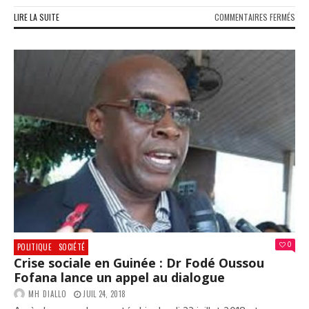
SUR
LIRE LA SUITE
COMMENTAIRES FERMÉS
DÉC
:
LE
PRE
DE
LA
REP
CRE
UNE
DIR
DE
L’A
0
POLITIQUE
SOCIÉTÉ
Crise sociale en Guinée : Dr Fodé Oussou
Fofana lance un appel au dialogue
MH DIALLO
JUIL 24, 2018