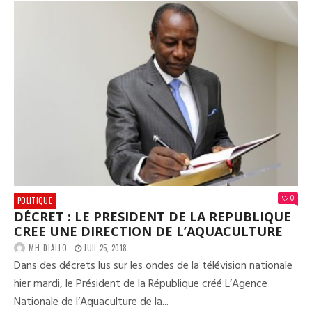
ETH
UN
DAN
POU
NOT
DÉM
ET
NOT
VIV
ENS
:
ACT
III
0
POLITIQUE
DÉCRET : LE PRESIDENT DE LA REPUBLIQUE
CREE UNE DIRECTION DE L’AQUACULTURE
MH DIALLO
JUIL 25, 2018
Dans des décrets lus sur les ondes de la télévision nationale
hier mardi, le Président de la République créé L’Agence
Nationale de l’Aquaculture de la...