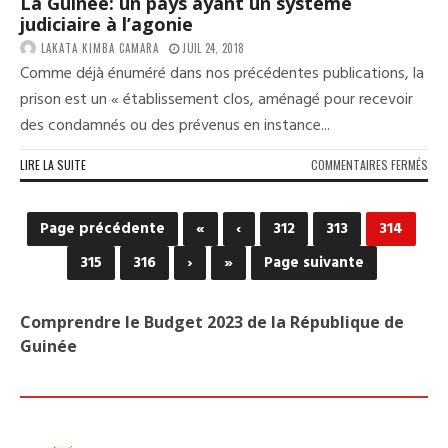
La Guinee: un pays ayant un système
judiciaire à l’agonie
LAKATA KIMBA CAMARA
JUIL 24, 2018
Comme déjà énuméré dans nos précédentes publications, la
prison est un « établissement clos, aménagé pour recevoir
des condamnés ou des prévenus en instance...
SUR
LIRE LA SUITE
COMMENTAIRES FERMÉS
LA
GUI
UN
Page précédente
«
‹
312
313
314
PAY
AYA
315
316
›
»
Page suivante
UN
SYS
JUDI
Comprendre le Budget 2023 de la République de
À
Guinée
L’AG