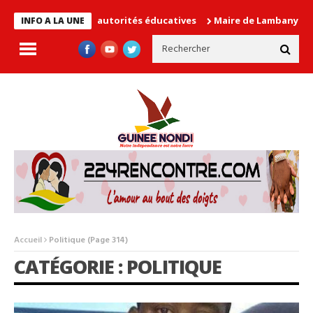
e les autorités éducatives
Maire de Lambanyi : Baba Alimou Bar
INFO A LA UNE
Accueil
Politique
(Page 314)
CATÉGORIE : POLITIQUE