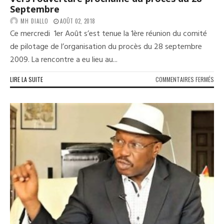
Septembre
MH DIALLO
AOÛT 02, 2018
Ce mercredi 1er Août s’est tenue la 1ère réunion du comité
de pilotage de l’organisation du procès du 28 septembre
2009. La rencontre a eu lieu au...
SUR
LIRE LA SUITE
COMMENTAIRES FERMÉS
VER
L’O
PRO
DU
PRO
DU
28
SEP