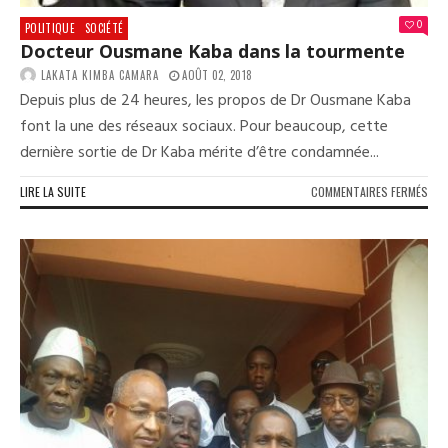
0
POLITIQUE
SOCIÉTÉ
Docteur Ousmane Kaba dans la tourmente
LAKATA KIMBA CAMARA
AOÛT 02, 2018
Depuis plus de 24 heures, les propos de Dr Ousmane Kaba
font la une des réseaux sociaux. Pour beaucoup, cette
dernière sortie de Dr Kaba mérite d’être condamnée...
SUR
LIRE LA SUITE
COMMENTAIRES FERMÉS
DOC
OUS
KAB
DAN
LA
TOU