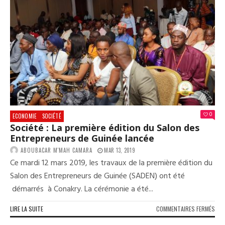
REM
DU
PRI
D’E
POU
L’A
ET
LE
DÉV
0
ECONOMIE
SOCIÉTÉ
Société : La première édition du Salon des
Entrepreneurs de Guinée lancée
ABOUBACAR M'MAH CAMARA
MAR 13, 2019
Ce mardi 12 mars 2019, les travaux de la première édition du
Salon des Entrepreneurs de Guinée (SADEN) ont été
démarrés à Conakry. La cérémonie a été...
SUR
LIRE LA SUITE
COMMENTAIRES FERMÉS
SOC