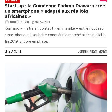
Start-up : la Guinéenne Fadima Diawara crée
un smartphone « adapté aux réalités
africaines »
GUINÉE NONDI
MAI 24, 2019
Kunfabo – « être en contact » en malinké – est le nouveau
smartphone qui souhaite conquérir le marché africain d’ici la
fin 2019. Encore en phase...
SUR
LIRE LA SUITE
COMMENTAIRES FERMÉS
STA
UP
:
LA
GUI
FAD
DIA
CRÉ
UN
SMA
«
ADA