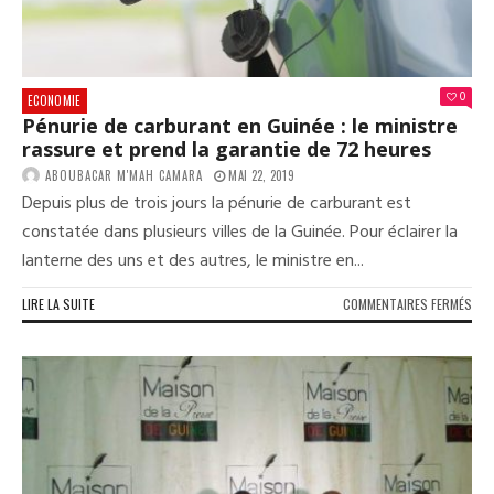
AUX
RÉA
AFR
»
0
ECONOMIE
Pénurie de carburant en Guinée : le ministre
rassure et prend la garantie de 72 heures
ABOUBACAR M'MAH CAMARA
MAI 22, 2019
Depuis plus de trois jours la pénurie de carburant est
constatée dans plusieurs villes de la Guinée. Pour éclairer la
lanterne des uns et des autres, le ministre en...
SUR
LIRE LA SUITE
COMMENTAIRES FERMÉS
PÉN
DE
CAR
EN
GUI
:
LE
MIN
RAS