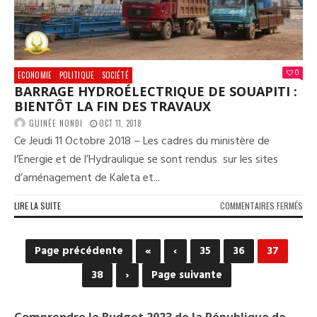
COO
POR
0
ECONOMIE
POLITIQUE
SOCIÉTÉ
BARRAGE HYDROÉLECTRIQUE DE SOUAPITI :
BIENTÔT LA FIN DES TRAVAUX
GUINÉE NONDI
OCT 11, 2018
Ce Jeudi 11 Octobre 2018 – Les cadres du ministère de
l’Energie et de l’Hydraulique se sont rendus sur les sites
d’aménagement de Kaleta et...
SUR
LIRE LA SUITE
COMMENTAIRES FERMÉS
BAR
HYD
DE
Page précédente
«
‹
35
36
37
SOU
BIE
38
›
Page suivante
LA
FIN
DES
Comprendre le Budget 2023 de la République de