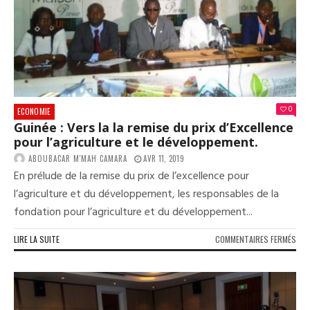
ET
PRE
LA
GAR
DE
72
HEU
0
ECONOMIE
Guinée : Vers la la remise du prix d’Excellence
pour l’agriculture et le développement.
ABOUBACAR M'MAH CAMARA
AVR 11, 2019
En prélude de la remise du prix de l’excellence pour
l’agriculture et du développement, les responsables de la
fondation pour l’agriculture et du développement...
SUR
LIRE LA SUITE
COMMENTAIRES FERMÉS
GUI
:
VER
LA
LA