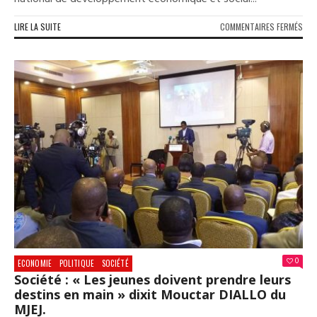
SUR
LIRE LA SUITE
COMMENTAIRES FERMÉS
SOC
:
C’E
PAR
POU
LA
CAM
DE
VUL
DU
PND
201
202
0
ECONOMIE
POLITIQUE
SOCIÉTÉ
Société : « Les jeunes doivent prendre leurs
destins en main » dixit Mouctar DIALLO du
MJEJ.