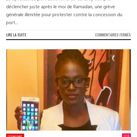
déclencher juste après le moi de Ramadan, une grève
générale illimitée pour protester contre la concession du
port...
SUR
LIRE LA SUITE
COMMENTAIRES FERMÉS
POR
AUT
DE
CON
:
VER
UNE
GRÈ
GÉN
ILLI
CON
LA
SOC
ALB
0
ECONOMIE