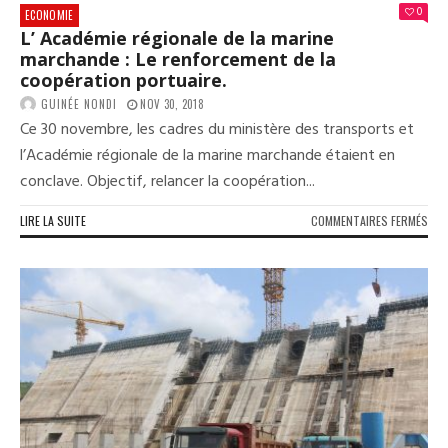
MJEJ
0
ECONOMIE
L’ Académie régionale de la marine
marchande : Le renforcement de la
coopération portuaire.
GUINÉE NONDI
NOV 30, 2018
Ce 30 novembre, les cadres du ministère des transports et
l’Académie régionale de la marine marchande étaient en
conclave. Objectif, relancer la coopération...
SUR
LIRE LA SUITE
COMMENTAIRES FERMÉS
L’
ACA
RÉG
DE
LA
MAR
MAR
:
LE
REN
DE
LA