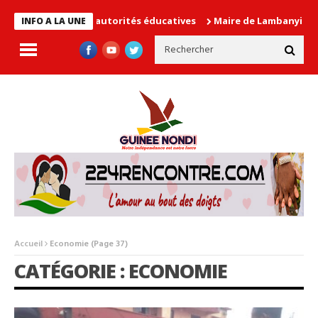
e les autorités éducatives
Maire de Lambanyi : Baba Alimou Bar
INFO A LA UNE
Accueil
Economie
(Page 37)
CATÉGORIE : ECONOMIE