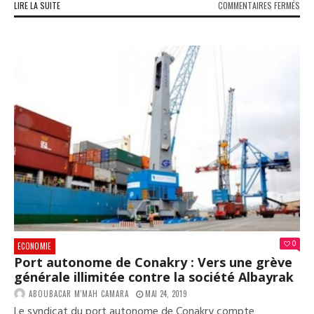
SUR
LIRE LA SUITE
COMMENTAIRES FERMÉS
CON
:
DES
FEM
DÉF
LES
ORD
DES
AUT
AU
NIV
DES
MAR
0
ECONOMIE
Port autonome de Conakry : Vers une grève
générale illimitée contre la société Albayrak
ABOUBACAR M'MAH CAMARA
MAI 24, 2019
Le syndicat du port autonome de Conakry compte