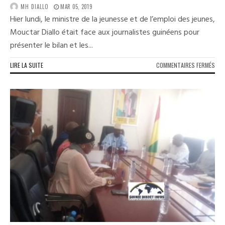
MH DIALLO
MAR 05, 2019
Hier lundi, le ministre de la jeunesse et de l’emploi des jeunes,
Mouctar Diallo était face aux journalistes guinéens pour
présenter le bilan et les...
SUR
LIRE LA SUITE
COMMENTAIRES FERMÉS
SOC
:
«
LES
JEU
DOI
PRE
LEU
DES
EN
MAI
»
DIXI
MOU
DIA
DU