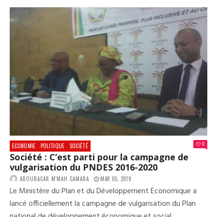
:
LA
PRE
ÉDI
DU
SAL
DES
ENT
DE
GUI
LAN
0
ECONOMIE
POLITIQUE
SOCIÉTÉ
Société : C’est parti pour la campagne de
vulgarisation du PNDES 2016-2020
ABOUBACAR M'MAH CAMARA
MAR 05, 2019
Le Ministère du Plan et du Développement Economique a
lancé officiellement la campagne de vulgarisation du Plan
national de développement économique et social...