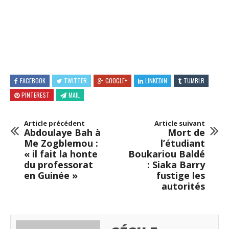
FACEBOOK
TWITTER
GOOGLE+
LINKEDIN
TUMBLR
PINTEREST
MAIL
Article précédent
Article suivant
Abdoulaye Bah à
Mort de
Me Zogblemou :
l’étudiant
« il fait la honte
Boukariou Baldé
du professorat
: Siaka Barry
en Guinée »
fustige les
autorités