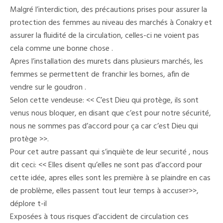
Des
Malgré l’interdiction, des précautions prises pour assurer la
Femmes
Défient
protection des femmes au niveau des marchés à Conakry et
Les
assurer la fluidité de la circulation, celles-ci ne voient pas
Ordres
Des
cela comme une bonne chose .
Autorités
Au
Apres l’installation des murets dans plusieurs marchés, les
Niveau
femmes se permettent de franchir les bornes, afin de
Des
Marchés
vendre sur le goudron .
Selon cette vendeuse: << C’est Dieu qui protège, ils sont
venus nous bloquer, en disant que c’est pour notre sécurité,
nous ne sommes pas d’accord pour ça car c’est Dieu qui
protège >>.
Pour cet autre passant qui s’inquiète de leur securité , nous
dit ceci: << Elles disent qu’elles ne sont pas d’accord pour
cette idée, apres elles sont les première à se plaindre en cas
de problème, elles passent tout leur temps à accuser>>,
déplore t-il
Exposées à tous risques d’accident de circulation ces