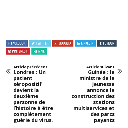
FACEBOOK
TWITTER
GOOGLE+
LINKEDIN
TUMBLR
PINTEREST
MAIL
Article précédent
Article suivant
Londres : Un
Guinée : le
patient
ministre de la
séropositif
jeunesse
devient la
annonce la
deuxième
construction des
personne de
stations
l’histoire à être
multiservices et
complètement
des parcs
guérie du virus.
payants