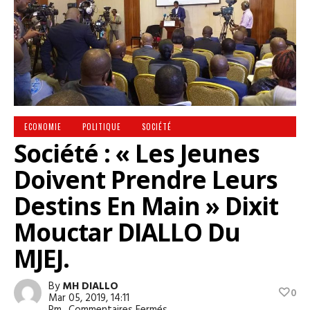
ECONOMIE
POLITIQUE
SOCIÉTÉ
Société : « Les Jeunes
Doivent Prendre Leurs
Destins En Main » Dixit
Mouctar DIALLO Du
MJEJ.
By
MH DIALLO
0
Mar 05, 2019, 14:11
Sur