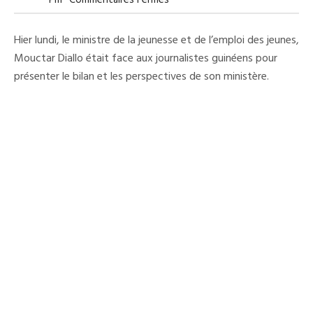
Pm
Commentaires Fermés
Société
:
«
Hier lundi, le ministre de la jeunesse et de l’emploi des jeunes,
Les
Jeunes
Mouctar Diallo était face aux journalistes guinéens pour
Doivent
présenter le bilan et les perspectives de son ministère.
Prendre
Leurs
Destins
En
Main
»
Dixit
Mouctar
DIALLO
Du
MJEJ.