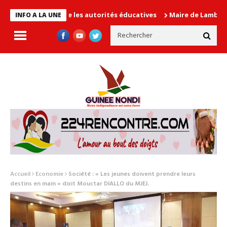
 en cause les autorités éducatives
Maire de Lambanyi : Baba Al
INFO A LA UNE
Accueil
Economie
Société : « Les jeunes doivent prendre leurs
destins en main » dixit Mouctar DIALLO du MJEJ.