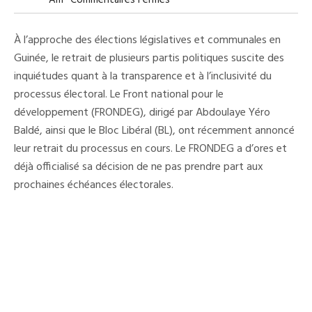
Am
Commentaires Fermés
Guinée
:
L’ONASUR
À l’approche des élections législatives et communales en
Appelle
Au
Guinée, le retrait de plusieurs partis politiques suscite des
Retour
inquiétudes quant à la transparence et à l’inclusivité du
Du
FRONDEG
processus électoral. Le Front national pour le
Et
Du
développement (FRONDEG), dirigé par Abdoulaye Yéro
Bloc
Baldé, ainsi que le Bloc Libéral (BL), ont récemment annoncé
Libéral
Dans
leur retrait du processus en cours. Le FRONDEG a d’ores et
Le
Processus
déjà officialisé sa décision de ne pas prendre part aux
Électoral
prochaines échéances électorales.