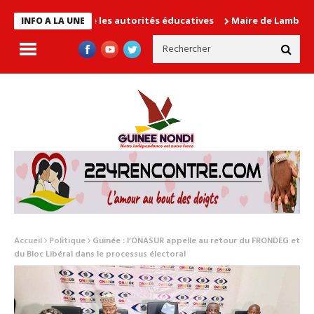
en cause les autorités éducatives
Maire de Lambanyi : Baba Ali
INFO A LA UNE
Accueil
Politique
Guinée : l’ONASUR appelle au retour du FRONDEG et
du Bloc Libéral dans le processus électoral