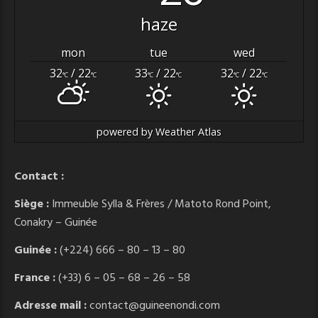
haze
mon
tue
wed
32
/ 22
33
/ 22
32
/ 22
°C
°C
°C
°C
°C
°C
powered by
Weather Atlas
Contact :
Siège :
Immeuble Sylla & Frères / Matoto Rond Point,
Conakry – Guinée
Guinée :
(+224) 666 – 80 – 13 – 80
France :
(+33) 6 – 05 – 68 – 26 – 58
Adresse mail :
contact@guineenondi.com