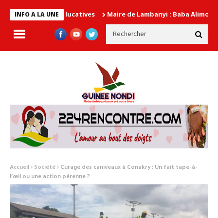
Maire de Lambanyi : Baba Alimou Barry prome
INFO A LA UNE
Accueil
Société
Curage des caniveaux à Conakry : Un fait tape-à-
l’œil ou une action pérenne ?