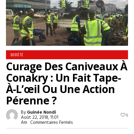
SOCIÉTÉ
Curage Des Caniveaux À
Conakry : Un Fait Tape-
À-L’œil Ou Une Action
Pérenne ?
By
Guinée Nondi
0
Août 22, 2018, 11:01
Sur
Am
Commentaires Fermés
Curage
Des