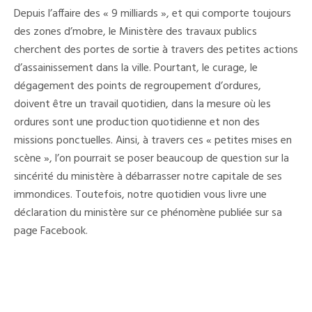
Caniveaux
Depuis l’affaire des « 9 milliards », et qui comporte toujours
À
Conakry
des zones d’mobre, le Ministère des travaux publics
:
cherchent des portes de sortie à travers des petites actions
Un
Fait
d’assainissement dans la ville. Pourtant, le curage, le
Tape-
À-
dégagement des points de regroupement d’ordures,
L’œil
doivent être un travail quotidien, dans la mesure où les
Ou
Une
ordures sont une production quotidienne et non des
Action
Pérenne
missions ponctuelles. Ainsi, à travers ces « petites mises en
?
scène », l’on pourrait se poser beaucoup de question sur la
sincérité du ministère à débarrasser notre capitale de ses
immondices. Toutefois, notre quotidien vous livre une
déclaration du ministère sur ce phénomène publiée sur sa
page Facebook.