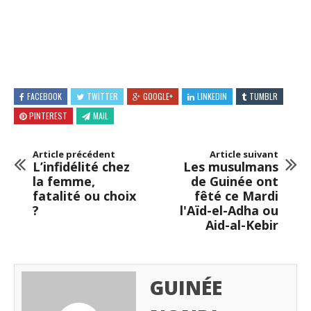
FACEBOOK
TWITTER
GOOGLE+
LINKEDIN
TUMBLR
PINTEREST
MAIL
Article précédent
Article suivant
L’infidélité chez
Les musulmans
la femme,
de Guinée ont
fatalité ou choix
fêté ce Mardi
?
l'Aïd-el-Adha ou
Aid-al-Kebir
GUINÉE