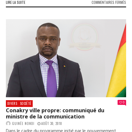
SUR
LIRE LA SUITE
COMMENTAIRES FERMÉS
TRA
UN
APP
DE
BOY
À
L’A
DES
VIG
0
DIVERS
SOCIÉTÉ
Conakry ville propre: communiqué du
ministre de la communication
GUINÉE NONDI
AOÛT 30, 2018
Dans le cadre du programme initié par le gouvernement