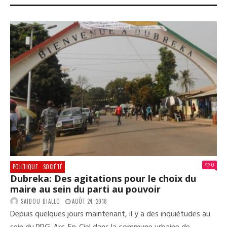
MIN
DE
L’EL
:
BIE
FIN
DES
TRA
D’U
ABA
MOD
0
POLITIQUE
SOCIÉTÉ
Dubreka: Des agitations pour le choix du
maire au sein du parti au pouvoir
SAIDOU DIALLO
AOÛT 24, 2018
Depuis quelques jours maintenant, il y a des inquiétudes au