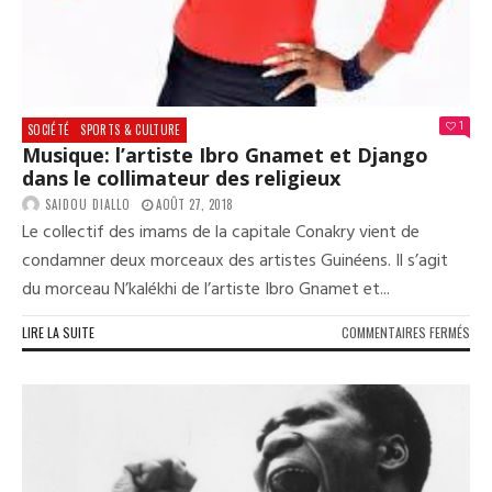
1
SOCIÉTÉ
SPORTS & CULTURE
Musique: l’artiste Ibro Gnamet et Django
dans le collimateur des religieux
SAIDOU DIALLO
AOÛT 27, 2018
Le collectif des imams de la capitale Conakry vient de
condamner deux morceaux des artistes Guinéens. Il s’agit
du morceau N’kalékhi de l’artiste Ibro Gnamet et...
SUR
LIRE LA SUITE
COMMENTAIRES FERMÉS
MUS
L’A
IBR
GNA
ET
DJA
DAN