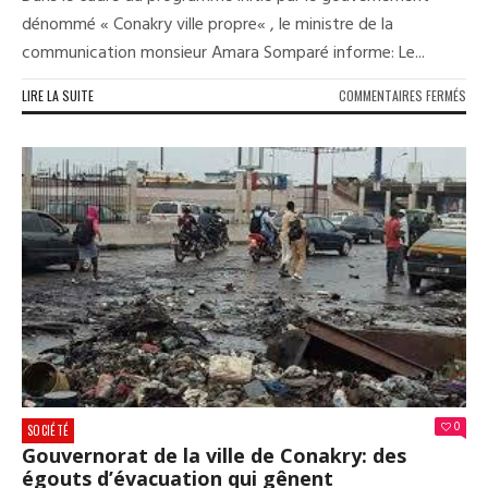
dénommé « Conakry ville propre« , le ministre de la
communication monsieur Amara Somparé informe: Le...
SUR
LIRE LA SUITE
COMMENTAIRES FERMÉS
CON
VILL
PRO
COM
DU
MIN
DE
LA
COM
0
SOCIÉTÉ
Gouvernorat de la ville de Conakry: des
égouts d’évacuation qui gênent