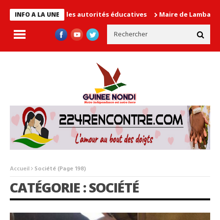
cause les autorités éducatives
Maire de Lambanyi : Baba Alimou
INFO A LA UNE
Accueil
Société
(Page 198)
CATÉGORIE : SOCIÉTÉ