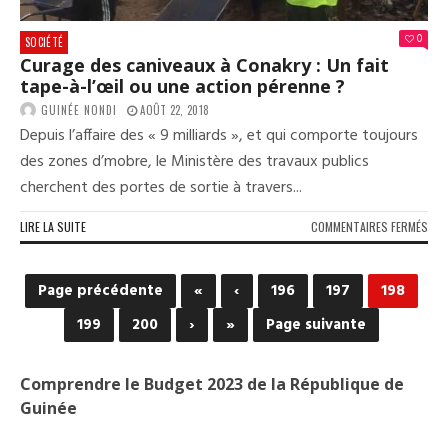
KAB
0
SOCIÉTÉ
Curage des caniveaux à Conakry : Un fait
tape-à-l’œil ou une action pérenne ?
GUINÉE NONDI
AOÛT 22, 2018
Depuis l’affaire des « 9 milliards », et qui comporte toujours
des zones d’mobre, le Ministère des travaux publics
cherchent des portes de sortie à travers...
SUR
LIRE LA SUITE
COMMENTAIRES FERMÉS
CUR
DES
CAN
Page précédente
«
‹
196
197
198
À
CON
199
200
›
»
Page suivante
:
UN
FAIT
Comprendre le Budget 2023 de la République de
TAP
Guinée
À-
L’ŒI