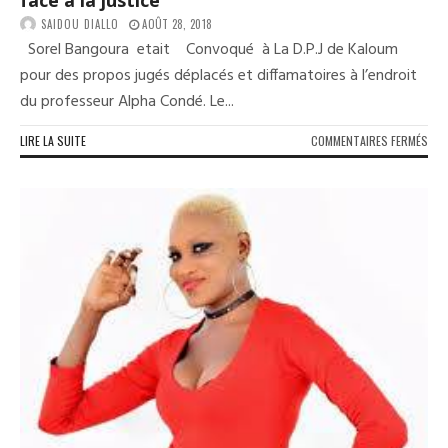
face à la justice
SAIDOU DIALLO
AOÛT 28, 2018
Sorel Bangoura etait Convoqué à La D.P.J de Kaloum
pour des propos jugés déplacés et diffamatoires à l’endroit
du professeur Alpha Condé. Le...
SUR
LIRE LA SUITE
COMMENTAIRES FERMÉS
POL
LE
FÉD
DE
L’U
DE
MAT
FAC
À
LA
JUS