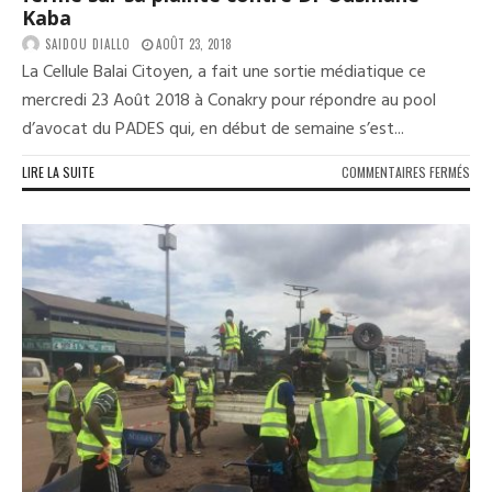
Kaba
SAIDOU DIALLO
AOÛT 23, 2018
La Cellule Balai Citoyen, a fait une sortie médiatique ce
mercredi 23 Août 2018 à Conakry pour répondre au pool
d’avocat du PADES qui, en début de semaine s’est...
SUR
LIRE LA SUITE
COMMENTAIRES FERMÉS
SOC
CIVI
:
LA
CEL
BAL
CIT
RES
FER
SUR
SA
PLA
CON
DR
OUS