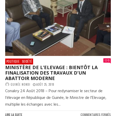
LA
GUI
S’E
SOU
0
POLITIQUE
SOCIÉTÉ
MINISTÈRE DE L’ELEVAGE : BIENTÔT LA
FINALISATION DES TRAVAUX D’UN
ABATTOIR MODERNE
GUINÉE NONDI
AOÛT 25, 2018
Conakry 24 Août 2018 – Pour redynamiser le secteur de
l’élevage en République de Guinée, le Ministre de l’Elevage,
multiplie les échanges avec les...
SUR
LIRE LA SUITE
COMMENTAIRES FERMÉS