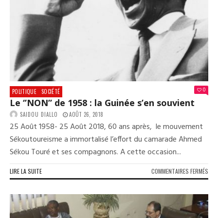
LE
COL
DES
REL
0
POLITIQUE
SOCIÉTÉ
Le ‘’NON’’ de 1958 : la Guinée s’en souvient
SAIDOU DIALLO
AOÛT 26, 2018
25 Août 1958- 25 Août 2018, 60 ans après, le mouvement
Sékoutoureisme a immortalisé l’effort du camarade Ahmed
Sékou Touré et ses compagnons. A cette occasion...
SUR
LIRE LA SUITE
COMMENTAIRES FERMÉS
LE
‘’NO
DE
195
: