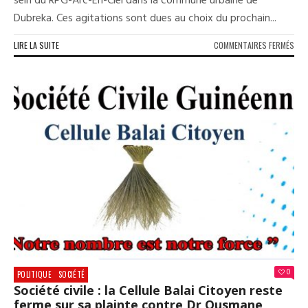
sein du RPG-Arc-En-Ciel dans la commune urbaine de
Dubreka. Ces agitations sont dues au choix du prochain...
SUR
LIRE LA SUITE
COMMENTAIRES FERMÉS
DUB
DES
AGI
POU
LE
CHO
DU
MAI
AU
SEI
DU
PAR
AU
POU
0
POLITIQUE
SOCIÉTÉ
Société civile : la Cellule Balai Citoyen reste
ferme sur sa plainte contre Dr Ousmane