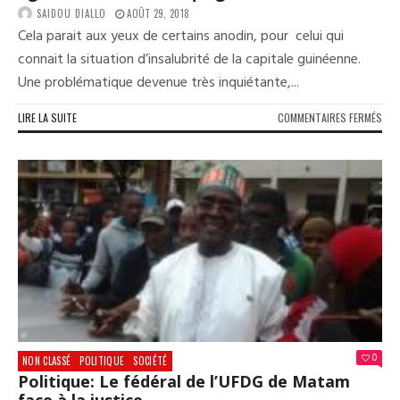
SAIDOU DIALLO
AOÛT 29, 2018
Cela parait aux yeux de certains anodin, pour celui qui
connait la situation d’insalubrité de la capitale guinéenne.
Une problématique devenue très inquiétante,...
SUR
LIRE LA SUITE
COMMENTAIRES FERMÉS
GOU
DE
LA
VILL
DE
CON
DES
ÉGO
D’É
QUI
GÊN
0
NON CLASSÉ
POLITIQUE
SOCIÉTÉ
Politique: Le fédéral de l’UFDG de Matam