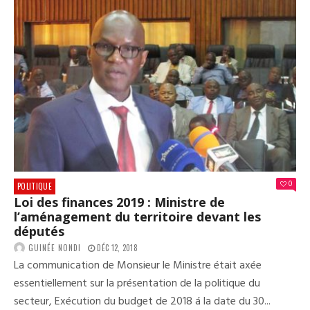
TOU
PAR
APR
SA
DÉM
0
POLITIQUE
Loi des finances 2019 : Ministre de
l’aménagement du territoire devant les
députés
GUINÉE NONDI
DÉC 12, 2018
La communication de Monsieur le Ministre était axée
essentiellement sur la présentation de la politique du
secteur, Exécution du budget de 2018 á la date du 30...