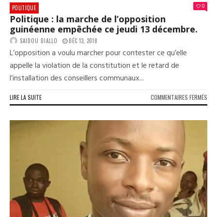
DÉV
0
POLITIQUE
Politique : la marche de l’opposition
guinéenne empêchée ce jeudi 13 décembre.
SAIDOU DIALLO
DÉC 13, 2018
L’opposition a voulu marcher pour contester ce qu’elle
appelle la violation de la constitution et le retard de
l’installation des conseillers communaux...
SUR
LIRE LA SUITE
COMMENTAIRES FERMÉS
POL
:
LA
MAR
DE
L’O
GUI
EMP
CE
JEUD
13
DÉC