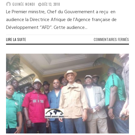
GUINÉE NONDI
DÉC 13, 2018
Le Premier ministre, Chef du Gouvernement a reçu en
audience la Directrice Afrique de l’Agence française de
Développement ‘’AFD’’. Cette audience...
SUR
LIRE LA SUITE
COMMENTAIRES FERMÉS
PRI
:
LE
PRE
MIN
DÉC
SES
PRI
A
LA
DIR
AFR
DE
L’A
FRA
DE