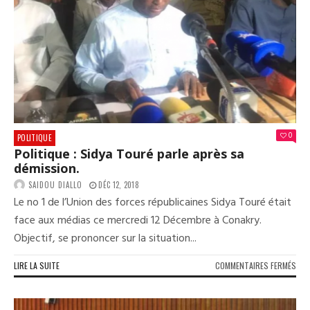
L’O
DEV
DIS
DIXI
JEA
TOK
DIR
DE
COM
PAR
0
POLITIQUE
GRU
Politique : Sidya Touré parle après sa
démission.
SAIDOU DIALLO
DÉC 12, 2018
Le no 1 de l’Union des forces républicaines Sidya Touré était
face aux médias ce mercredi 12 Décembre à Conakry.
Objectif, se prononcer sur la situation...
SUR
LIRE LA SUITE
COMMENTAIRES FERMÉS
POL
:
SID