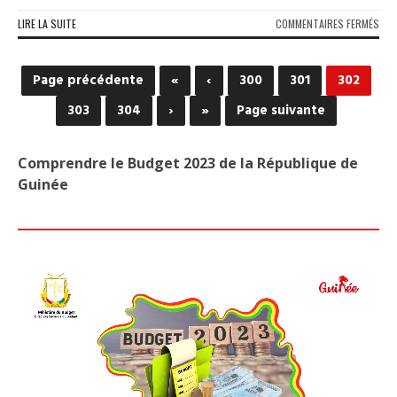
SUR
LIRE LA SUITE
COMMENTAIRES FERMÉS
LOI
DES
FIN
Page précédente
«
‹
300
301
302
2019
MIN
303
304
›
»
Page suivante
DE
L’A
DU
Comprendre le Budget 2023 de la République de
TER
Guinée
DEV
LES
DÉP