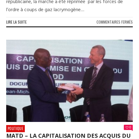
républicaine, la marche a été réprimée par les forces de
l’ordre à coups de gaz lacrymogène....
SUR
LIRE LA SUITE
COMMENTAIRES FERMÉS
JE
N’AI
PAS
VU
D’É
DE
GRE
LAC
À
DAT
DE
PÉR
DÉP
MAI
LE
RES
DE
0
LA
POLITIQUE
TOX
MATD – LA CAPITALISATION DES ACQUIS DU