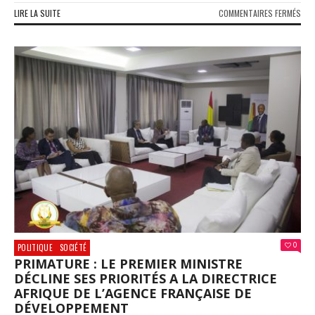
SUR
LIRE LA SUITE
COMMENTAIRES FERMÉS
MAI
DE
MAT
KAL
YAN
DE
L’U
REM
LE
MIN
INVA
LES
RÉS
0
POLITIQUE
SOCIÉTÉ
PRIMATURE : LE PREMIER MINISTRE
DÉCLINE SES PRIORITÉS A LA DIRECTRICE
AFRIQUE DE L’AGENCE FRANÇAISE DE
DÉVELOPPEMENT