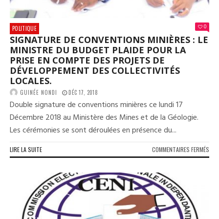
0
POLITIQUE
SIGNATURE DE CONVENTIONS MINIÈRES : LE
MINISTRE DU BUDGET PLAIDE POUR LA
PRISE EN COMPTE DES PROJETS DE
DÉVELOPPEMENT DES COLLECTIVITÉS
LOCALES.
GUINÉE NONDI
DÉC 17, 2018
Double signature de conventions minières ce lundi 17
Décembre 2018 au Ministère des Mines et de la Géologie.
Les cérémonies se sont déroulées en présence du...
SUR
LIRE LA SUITE
COMMENTAIRES FERMÉS
SIG
DE
CON
MIN
:
LE
MIN