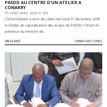
ÉTA
PASDD AU CENTRE D’UN ATELIER A
ÉNO
CONAKRY
DIXI
GUINÉE NONDI
DÉC 18, 2018
PAP
L’hôtel Kaloum a servi de cadre hier lundi 17 décembre 2018
KOL
PRÉ
à l’atelier de capitalisation des acquis du PASDD. C’était en
DU
présence du ministre de...
PAR
GR
SUR
LIRE LA SUITE
COMMENTAIRES FERMÉS
MAT
–
LA
CAP
DES
ACQ
DU
PAS
AU
CEN
D’U
ATE
A
CON