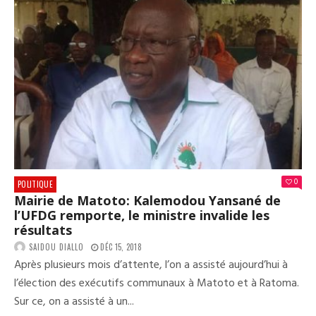
ENS
DES
ÉLE
LOC
DU
4
FÉV
201
0
POLITIQUE
Mairie de Matoto: Kalemodou Yansané de
l’UFDG remporte, le ministre invalide les
résultats
SAIDOU DIALLO
DÉC 15, 2018
Après plusieurs mois d’attente, l’on a assisté aujourd’hui à
l’élection des exécutifs communaux à Matoto et à Ratoma.
Sur ce, on a assisté à un...