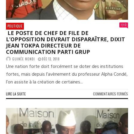
0
POLITIQUE
LE POSTE DE CHEF DE FILE DE
L’OPPOSITION DEVRAIT DISPARAÎTRE, DIXIT
JEAN TOKPA DIRECTEUR DE
COMMUNICATION PARTI GRUP
GUINÉE NONDI
DÉC 13, 2018
Une nation forte doit forcément se doter des institutions
fortes, mais depuis l’avènement du professeur Alpha Condé,
l’on assiste à la création de certaines...
SUR
LIRE LA SUITE
COMMENTAIRES FERMÉS
LE
POS
DE
CHE
DE
FILE
DE