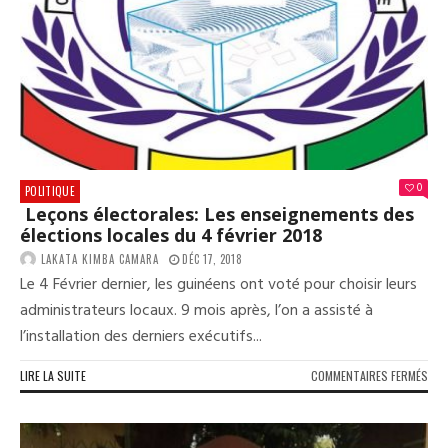
DU
BUD
PLA
POU
LA
PRI
EN
COM
DES
PRO
0
POLITIQUE
DE
Leçons électorales: Les enseignements des
DÉV
élections locales du 4 février 2018
DES
COL
LAKATA KIMBA CAMARA
DÉC 17, 2018
LOC
Le 4 Février dernier, les guinéens ont voté pour choisir leurs
administrateurs locaux. 9 mois après, l’on a assisté à
l’installation des derniers exécutifs...
SUR
LIRE LA SUITE
COMMENTAIRES FERMÉS
LEÇ
ÉLE
LES