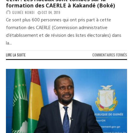
formation des CAERLE à Kakandé (Boké)
GUINÉE NONDI
OCT 04, 2019
Ce sont plus 600 personnes qui ont pris part à cette
formation des CAERLE (Commission administrative
d’établissement et de révision des listes électorales) dans
la...
SUR
LIRE LA SUITE
COMMENTAIRES FERMÉS
CEN
:
LES
RID
SON
TOM
SUR
LA
FOR
DES
CAE
À
KAK