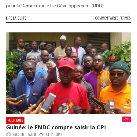
pour la Démocratie et le Développement (UDD)...
SUR
LIRE LA SUITE
COMMENTAIRES FERMÉS
POL
:
BAH
OUR
REJ
LE
CAR
0
POLITIQUE
Guinée: le FNDC compte saisir la CPI
SAIDOU DIALLO
OCT 01, 2019