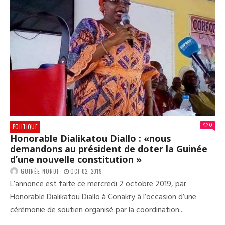
L’AN
61
DE
LA
GUI
À
KAN
!
0
POLITIQUE
Honorable Dialikatou Diallo : «nous
demandons au président de doter la Guinée
d’une nouvelle constitution »
GUINÉE NONDI
OCT 02, 2019
L’annonce est faite ce mercredi 2 octobre 2019, par
Honorable Dialikatou Diallo à Conakry à l’occasion d’une
cérémonie de soutien organisé par la coordination...