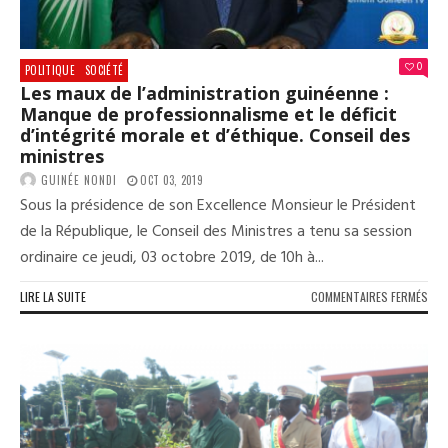
(BO
0
POLITIQUE
SOCIÉTÉ
Les maux de l’administration guinéenne :
Manque de professionnalisme et le déficit
d’intégrité morale et d’éthique. Conseil des
ministres
GUINÉE NONDI
OCT 03, 2019
Sous la présidence de son Excellence Monsieur le Président
de la République, le Conseil des Ministres a tenu sa session
ordinaire ce jeudi, 03 octobre 2019, de 10h à...
SUR
LIRE LA SUITE
COMMENTAIRES FERMÉS
LES
MAU
DE
L’A
GUI
:
MAN
DE