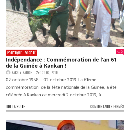
PRO
ET
LE
DÉF
D’I
MOR
ET
D’É
CON
0
POLITIQUE
SOCIÉTÉ
DES
Indépendance : Commémoration de l’an 61
MIN
de la Guinée à Kankan !
FACELY SANOH
OCT 03, 2019
02 octobre 1958 – 02 octobre 2019. La 61ème
commémoration de la fête nationale de la Guinée, a été
célébrée à Kankan ce mercredi 2 octobre 2019, à...
SUR
LIRE LA SUITE
COMMENTAIRES FERMÉS
IND
:
COM
DE