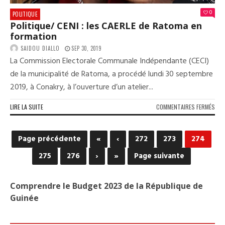
»
0
POLITIQUE
Politique/ CENI : les CAERLE de Ratoma en
formation
SAIDOU DIALLO
SEP 30, 2019
La Commission Electorale Communale Indépendante (CECI)
de la municipalité de Ratoma, a procédé lundi 30 septembre
2019, à Conakry, à l’ouverture d’un atelier...
SUR
LIRE LA SUITE
COMMENTAIRES FERMÉS
POL
CEN
:
Page précédente
«
‹
272
273
274
LES
CAE
275
276
›
»
Page suivante
DE
RAT
EN
Comprendre le Budget 2023 de la République de
FOR
Guinée