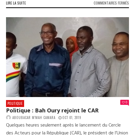
SUR
LIRE LA SUITE
COMMENTAIRES FERMÉS
HON
DIA
DIA
:
«NO
DEM
AU
PRÉ
DE
DOT
LA
GUI
D’U
NOU
CON
»
0
POLITIQUE
Politique : Bah Oury rejoint le CAR
ABOUBACAR M'MAH CAMARA
OCT 01, 2019
Quelques heures seulement après le lancement du Cercle
des Acteurs pour la République (CAR), le président de l’Union