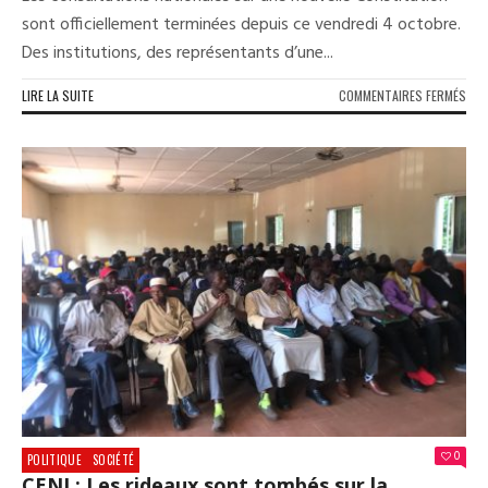
sont officiellement terminées depuis ce vendredi 4 octobre.
Des institutions, des représentants d’une...
SUR
LIRE LA SUITE
COMMENTAIRES FERMÉS
GUI
LES
CON
SUR
LA
CON
S’A
SAN
L’O
0
POLITIQUE
SOCIÉTÉ
CENI : Les rideaux sont tombés sur la