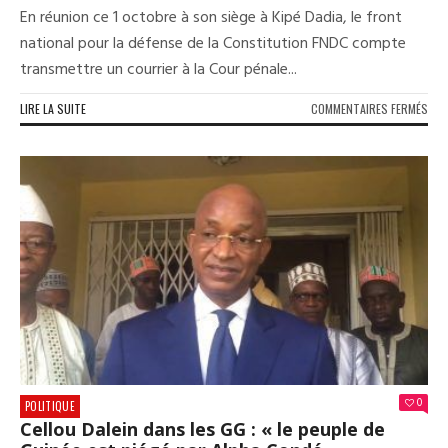
En réunion ce 1 octobre à son siège à Kipé Dadia, le front
national pour la défense de la Constitution FNDC compte
transmettre un courrier à la Cour pénale...
SUR
LIRE LA SUITE
COMMENTAIRES FERMÉS
GUI
LE
FND
COM
SAI
LA
CPI
0
POLITIQUE
Cellou Dalein dans les GG : « le peuple de