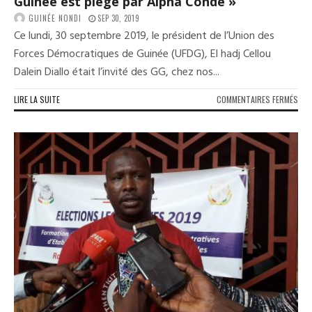
Guinée est piégé par Alpha Condé »
GUINÉE NONDI
SEP 30, 2019
Ce lundi, 30 septembre 2019, le président de l’Union des
Forces Démocratiques de Guinée (UFDG), El hadj Cellou
Dalein Diallo était l’invité des GG, chez nos...
SUR
LIRE LA SUITE
COMMENTAIRES FERMÉS
CEL
DAL
DAN
LES
GG
:
«
LE
PEU
DE
GUI
EST
PIÉ
PAR
ALP
CON