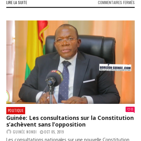
SUR
LIRE LA SUITE
COMMENTAIRES FERMÉS
GUI
SÉN
:
COM
ALP
CON
A
«
MIS
LE
FEU
»
CHE
MAC
SAL
?
0
POLITIQUE
Guinée: Les consultations sur la Constitution
s’achèvent sans l’opposition
GUINÉE NONDI
OCT 05, 2019
Les consultations nationales sur une nouvelle Constitution