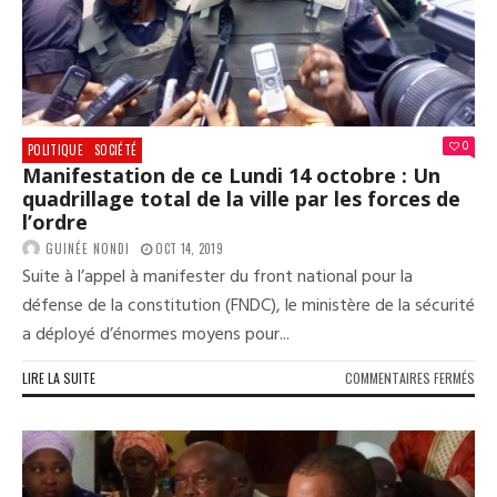
PRO
DE
DIX
0
POLITIQUE
SOCIÉTÉ
Manifestation de ce Lundi 14 octobre : Un
quadrillage total de la ville par les forces de
l’ordre
GUINÉE NONDI
OCT 14, 2019
Suite à l’appel à manifester du front national pour la
défense de la constitution (FNDC), le ministère de la sécurité
a déployé d’énormes moyens pour...
SUR
LIRE LA SUITE
COMMENTAIRES FERMÉS
MAN
DE
CE
LUN
14