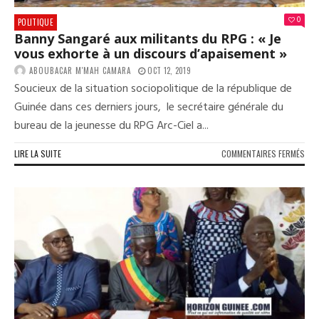
0
POLITIQUE
Banny Sangaré aux militants du RPG : « Je
vous exhorte à un discours d’apaisement »
ABOUBACAR M'MAH CAMARA
OCT 12, 2019
Soucieux de la situation sociopolitique de la république de
Guinée dans ces derniers jours, le secrétaire générale du
bureau de la jeunesse du RPG Arc-Ciel a...
SUR
LIRE LA SUITE
COMMENTAIRES FERMÉS
BAN
SAN
AUX
MIL
DU
RPG
:
«
JE
VOU
EXH
À