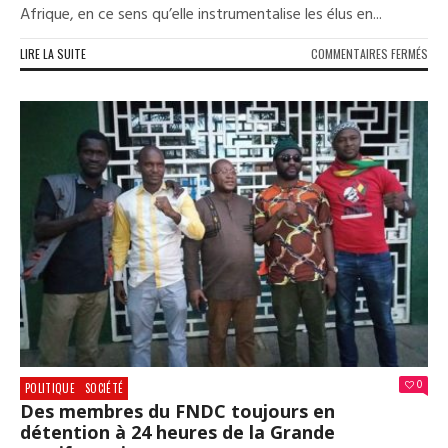
Afrique, en ce sens qu’elle instrumentalise les élus en...
SUR
LIRE LA SUITE
COMMENTAIRES FERMÉS
NOM
POL
EN
GUI
:
ABO
SYLL
«
UN
POL
CAM
»
0
POLITIQUE
SOCIÉTÉ
Des membres du FNDC toujours en
détention à 24 heures de la Grande