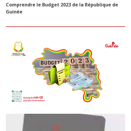
UFD
Comprendre le Budget 2023 de la République de
UFR
Guinée
UDG
ET
UPG
SE
RET
DE
L’A
NAT