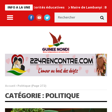
s autorités éducatives
Maire de Lambanyi : Baba Alimou Barry p
INFO A LA UNE
Accueil
Politique
(Page 272)
CATÉGORIE : POLITIQUE