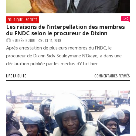
0
POLITIQUE
SOCIÉTÉ
Les raisons de l’interpellation des membres
du FNDC selon le procureur de Dixinn
GUINÉE NONDI
OCT 14, 2019
Après arrestation de plusieurs membres du FNDC, le
procureur de Dixinn Sidy Souleymane N’Diaye, a dans une
déclaration publiée par les medias d’état hier...
SUR
LIRE LA SUITE
COMMENTAIRES FERMÉS
LES
RAI
DE
L’I
DES
MEM
DU
FND
SEL
LE