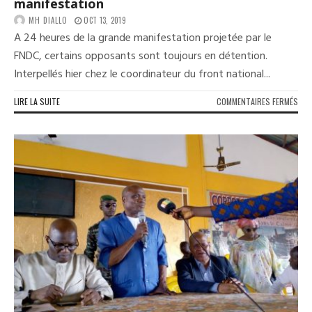
manifestation
MH DIALLO
OCT 13, 2019
A 24 heures de la grande manifestation projetée par le
FNDC, certains opposants sont toujours en détention.
Interpellés hier chez le coordinateur du front national...
SUR
LIRE LA SUITE
COMMENTAIRES FERMÉS
DES
MEM
DU
FND
TOU
EN
DÉT
À
24
HEU
DE
LA
GRA
MAN