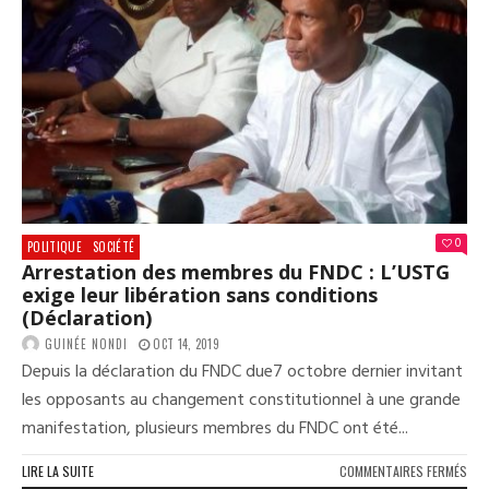
OCT
:
UN
QUA
TOT
DE
LA
VILL
PAR
LES
FOR
DE
0
POLITIQUE
SOCIÉTÉ
L’O
Arrestation des membres du FNDC : L’USTG
exige leur libération sans conditions
(Déclaration)
GUINÉE NONDI
OCT 14, 2019
Depuis la déclaration du FNDC due7 octobre dernier invitant
les opposants au changement constitutionnel à une grande
manifestation, plusieurs membres du FNDC ont été...
SUR
LIRE LA SUITE
COMMENTAIRES FERMÉS