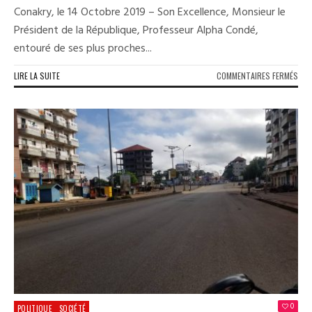
Conakry, le 14 Octobre 2019 – Son Excellence, Monsieur le
Président de la République, Professeur Alpha Condé,
entouré de ses plus proches...
SUR
LIRE LA SUITE
COMMENTAIRES FERMÉS
ALP
CON
APP
AU
DIA
POU
UNE
SOR
DE
CRI
0
POLITIQUE
SOCIÉTÉ