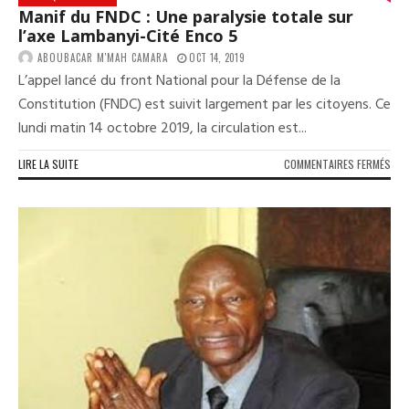
Manif du FNDC : Une paralysie totale sur
l’axe Lambanyi-Cité Enco 5
ABOUBACAR M'MAH CAMARA
OCT 14, 2019
L’appel lancé du front National pour la Défense de la
Constitution (FNDC) est suivit largement par les citoyens. Ce
lundi matin 14 octobre 2019, la circulation est...
SUR
LIRE LA SUITE
COMMENTAIRES FERMÉS
MAN
DU
FND
:
UNE
PAR
TOT
SUR
L’AX
LAM
CIT
ENC
5