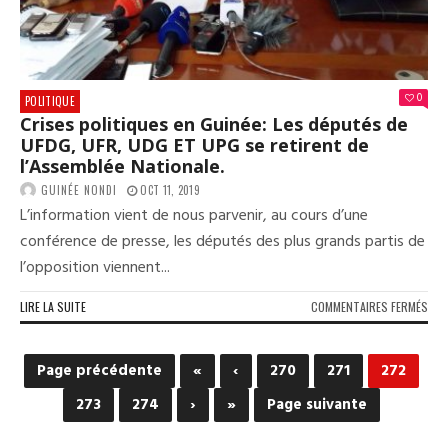
UN
DIS
D’A
»
0
POLITIQUE
Crises politiques en Guinée: Les députés de
UFDG, UFR, UDG ET UPG se retirent de
l’Assemblée Nationale.
GUINÉE NONDI
OCT 11, 2019
L’information vient de nous parvenir, au cours d’une
conférence de presse, les députés des plus grands partis de
l’opposition viennent...
SUR
LIRE LA SUITE
COMMENTAIRES FERMÉS
CRI
POL
EN
Page précédente
«
‹
270
271
272
GUI
LES
273
274
›
»
Page suivante
DÉP
DE