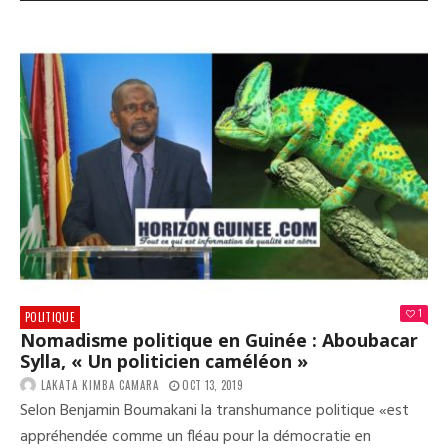
ARR
DES
MEM
DU
FND
:
L’U
EXIG
LEU
LIB
SAN
CON
(DÉ
1
POLITIQUE
Nomadisme politique en Guinée : Aboubacar
Sylla, « Un politicien caméléon »
LAKATA KIMBA CAMARA
OCT 13, 2019
Selon Benjamin Boumakani la transhumance politique «est
appréhendée comme un fléau pour la démocratie en