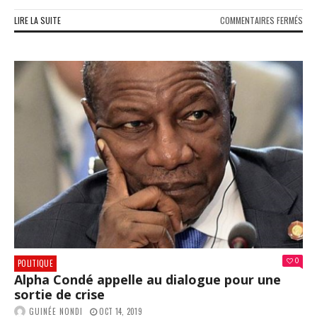
SUR
LIRE LA SUITE
COMMENTAIRES FERMÉS
ATT
CON
LES
PA:
LE
CHE
D’E
MAJ
GÉN
DES
ARM
DÉN
UN
MAN
DE
CIV
0
POLITIQUE
Alpha Condé appelle au dialogue pour une
sortie de crise
GUINÉE NONDI
OCT 14, 2019