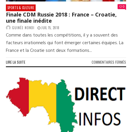
0
SPORTS & CULTURE
Finale CDM Russie 2018 : France – Croatie,
une finale inédite
GUINÉE NONDI
JUIL 15, 2018
Comme dans toutes les compétitions, il y a souvent des
facteurs irrationnels qui font émerger certaines équipes. La
France et la Croatie sont deux formations...
SUR
LIRE LA SUITE
COMMENTAIRES FERMÉS
FINA
CD
RUS
201
:
FRA
–
CRO
UNE
FINA
INÉ