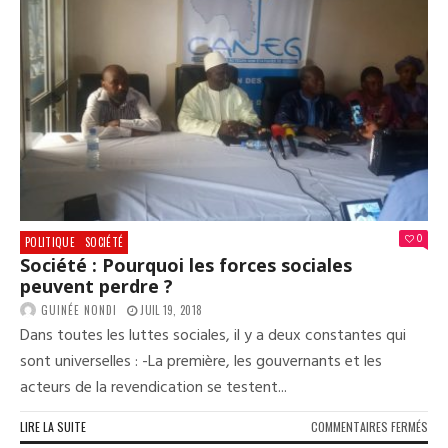
ET
LES
SYN
SON
POL
ET
APR
?
0
POLITIQUE
SOCIÉTÉ
Société : Pourquoi les forces sociales
peuvent perdre ?
GUINÉE NONDI
JUIL 19, 2018
Dans toutes les luttes sociales, il y a deux constantes qui
sont universelles : -La première, les gouvernants et les
acteurs de la revendication se testent...
SUR
LIRE LA SUITE
COMMENTAIRES FERMÉS
SOC