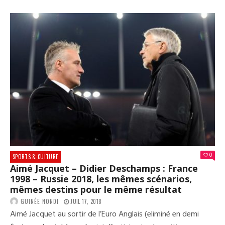
:
POU
LES
FOR
SOC
PEU
PER
?
0
SPORTS & CULTURE
Aimé Jacquet – Didier Deschamps : France
1998 – Russie 2018, les mêmes scénarios,
mêmes destins pour le même résultat
GUINÉE NONDI
JUIL 17, 2018
Aimé Jacquet au sortir de l’Euro Anglais (eliminé en demi