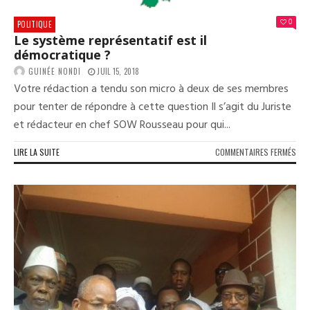
0
POLITIQUE
Le système représentatif est il
démocratique ?
GUINÉE NONDI
JUIL 15, 2018
Votre rédaction a tendu son micro à deux de ses membres
pour tenter de répondre à cette question Il s’agit du Juriste
et rédacteur en chef SOW Rousseau pour qui...
SUR
LIRE LA SUITE
COMMENTAIRES FERMÉS
LE
SYS
REP
EST
IL
DÉM
?