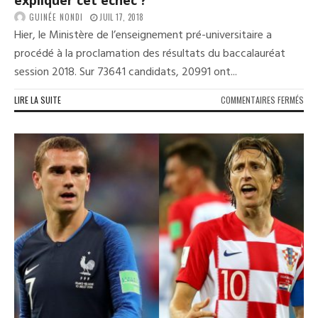
RÉS
GUINÉE NONDI
JUIL 17, 2018
Hier, le Ministère de l’enseignement pré-universitaire a
procédé à la proclamation des résultats du baccalauréat
session 2018. Sur 73641 candidats, 20991 ont...
SUR
LIRE LA SUITE
COMMENTAIRES FERMÉS
BAC
SES
201
:
COM
EXP
CET
ÉCH
?