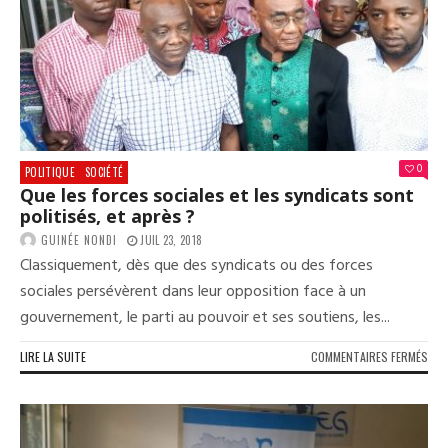
0
POLITIQUE
SOCIÉTÉ
Que les forces sociales et les syndicats sont
politisés, et après ?
GUINÉE NONDI
JUIL 23, 2018
Classiquement, dès que des syndicats ou des forces
sociales persévèrent dans leur opposition face à un
gouvernement, le parti au pouvoir et ses soutiens, les...
SUR
LIRE LA SUITE
COMMENTAIRES FERMÉS
QUE
LES
FOR
SOC