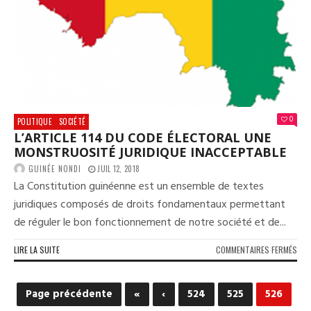
PAR
EXC
0
POLITIQUE
SOCIÉTÉ
L’ARTICLE 114 DU CODE ÉLECTORAL UNE
MONSTRUOSITÉ JURIDIQUE INACCEPTABLE
GUINÉE NONDI
JUIL 12, 2018
La Constitution guinéenne est un ensemble de textes
juridiques composés de droits fondamentaux permettant
de réguler le bon fonctionnement de notre société et de...
SUR
LIRE LA SUITE
COMMENTAIRES FERMÉS
L’AR
114
DU
Page précédente
«
‹
524
525
526
COD