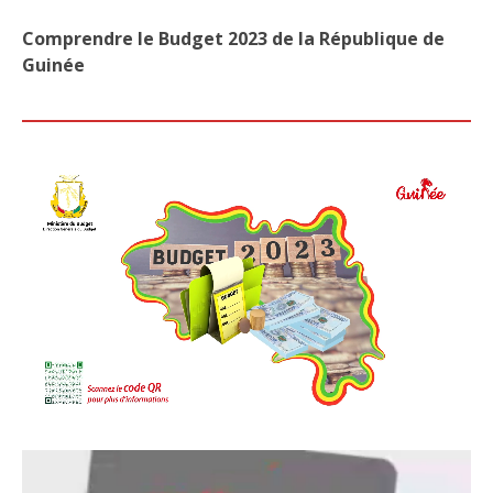
ÉLE
UNE
Comprendre le Budget 2023 de la République de
MON
Guinée
JUR
INA