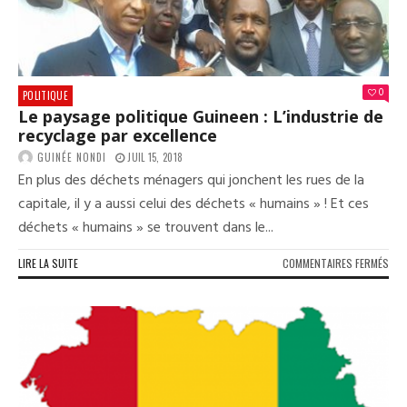
0
POLITIQUE
Le paysage politique Guineen : L’industrie de
recyclage par excellence
GUINÉE NONDI
JUIL 15, 2018
En plus des déchets ménagers qui jonchent les rues de la
capitale, il y a aussi celui des déchets « humains » ! Et ces
déchets « humains » se trouvent dans le...
SUR
LIRE LA SUITE
COMMENTAIRES FERMÉS
LE
PAY
POL
GUI
:
L’I
DE
REC