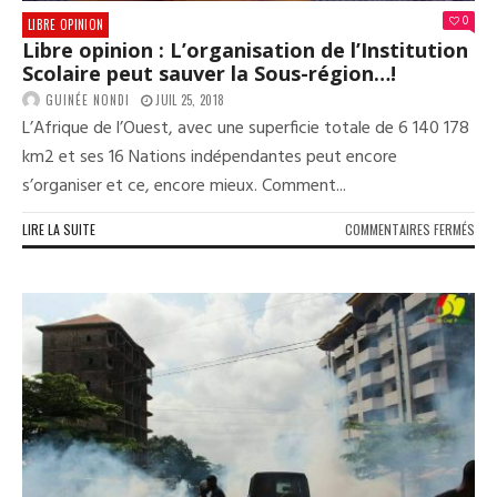
0
LIBRE OPINION
Libre opinion : L’organisation de l’Institution
Scolaire peut sauver la Sous-région…!
GUINÉE NONDI
JUIL 25, 2018
L’Afrique de l’Ouest, avec une superficie totale de 6 140 178
km2 et ses 16 Nations indépendantes peut encore
s’organiser et ce, encore mieux. Comment...
SUR
LIRE LA SUITE
COMMENTAIRES FERMÉS
LIB
OPI
:
L’O
DE
L’I
SCO
PEU
SAU
LA
SOU
RÉG