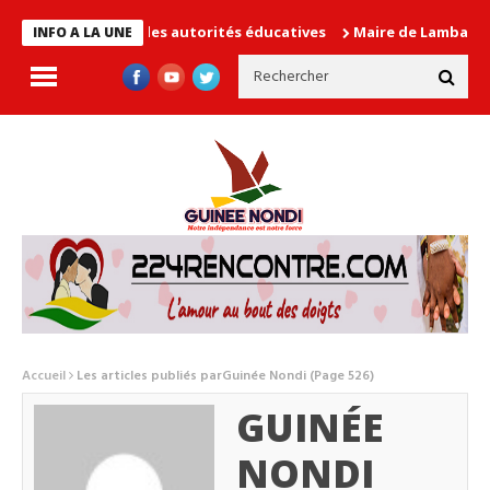
cause les autorités éducatives
Maire de Lambanyi : Baba Alimou
INFO A LA UNE
Accueil
Les articles publiés parGuinée Nondi
(Page 526)
GUINÉE
NONDI