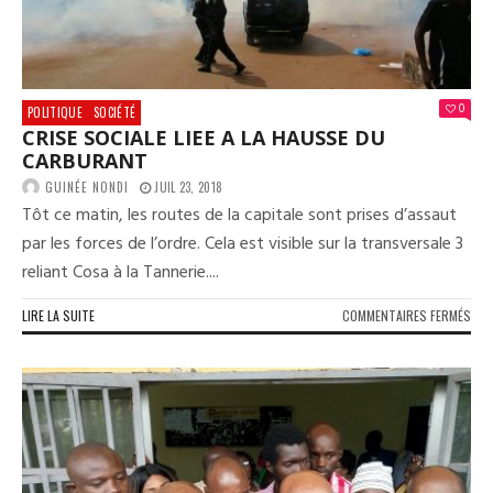
0
POLITIQUE
SOCIÉTÉ
CRISE SOCIALE LIEE A LA HAUSSE DU
CARBURANT
GUINÉE NONDI
JUIL 23, 2018
Tôt ce matin, les routes de la capitale sont prises d’assaut
par les forces de l’ordre. Cela est visible sur la transversale 3
reliant Cosa à la Tannerie....
SUR
LIRE LA SUITE
COMMENTAIRES FERMÉS
CRI
SOC
LIEE
A
LA
HAU
DU
CAR