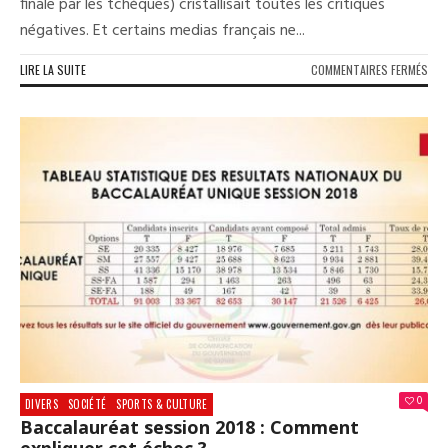
finale par les tchèques) cristallisait toutes les critiques
négatives. Et certains medias français ne...
SUR
LIRE LA SUITE
COMMENTAIRES FERMÉS
AIM
JAC
–
DID
DES
:
FRA
199
–
RUS
201
LES
MÊM
SCÉ
MÊM
DES
POU
0
DIVERS
SOCIÉTÉ
SPORTS & CULTURE
LE
Baccalauréat session 2018 : Comment
MÊM
expliquer cet échec ?