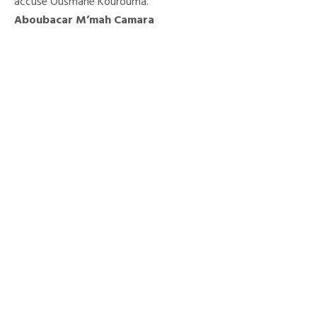
accusé Ousmane Kourouma.
Aboubacar M’mah Camara