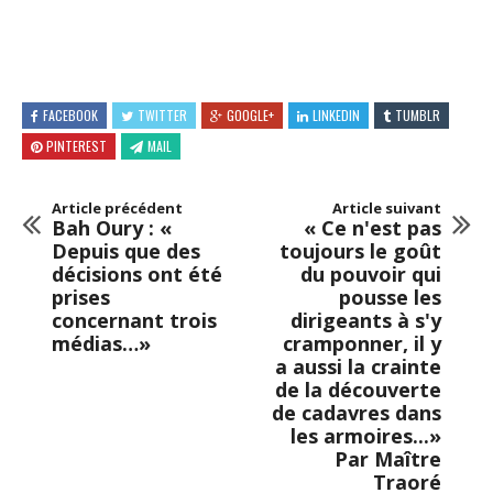
FACEBOOK
TWITTER
GOOGLE+
LINKEDIN
TUMBLR
PINTEREST
MAIL
Article précédent
Article suivant
Bah Oury : «
« Ce n'est pas
Depuis que des
toujours le goût
décisions ont été
du pouvoir qui
prises
pousse les
concernant trois
dirigeants à s'y
médias…»
cramponner, il y
a aussi la crainte
de la découverte
de cadavres dans
les armoires...»
Par Maître
Traoré