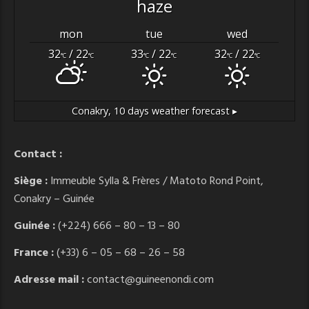
haze
mon
tue
wed
32
/ 22
33
/ 22
32
/ 22
°C
°C
°C
°C
°C
°C
Conakry,
10 days weather forecast ▸
Contact :
Siège :
Immeuble Sylla & Frères / Matoto Rond Point,
Conakry – Guinée
Guinée :
(+224) 666 – 80 – 13 – 80
France :
(+33) 6 – 05 – 68 – 26 – 58
Adresse mail :
contact@guineenondi.com