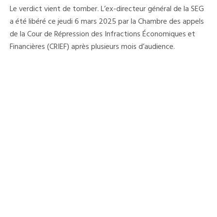
L’ex-
Le verdict vient de tomber. L’ex-directeur général de la SEG
DG
De
a été libéré ce jeudi 6 mars 2025 par la Chambre des appels
La
de la Cour de Répression des Infractions Économiques et
Société
Des
Financières (CRIEF) après plusieurs mois d’audience.
Eaux
De
Guinée
Et
Son
Comptable
Libérés