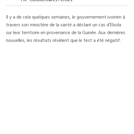
Pm
Commentaires Fermés
Dr
Sakoba
Sur
Il y a de cela quelques semaines, le gouvernement ivoirien à
L’affaire
D’Ebola
travers son ministère de la santé a déclaré un cas d’Ebola
En
sur leur territoire en provenance de la Guinée. Aux dernières
Côte-
D’Ivoire:
nouvelles, les résultats révèlent que le test a été négatif.
«
On
Va
Tirer
Les
Leçons
Pour
Que
Ce
Genre
D’erreur
Se
Réduise…..»