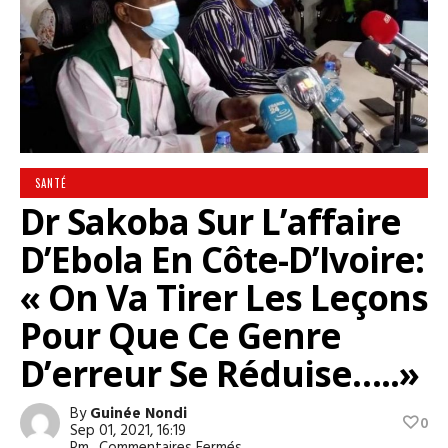
SANTÉ
Dr Sakoba Sur L’affaire
D’Ebola En Côte-D’Ivoire:
« On Va Tirer Les Leçons
Pour Que Ce Genre
D’erreur Se Réduise…..»
By
Guinée Nondi
0
Sep 01, 2021, 16:19
Sur