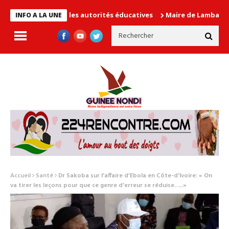
n cause les autorités éducatives
Maire de Lambanyi : Baba Alim
INFO A LA UNE
Accueil
Santé
Dr Sakoba sur l’affaire d’Ebola en Côte-d’Ivoire: « On
va tirer les leçons pour que ce genre d’erreur se réduise…..»