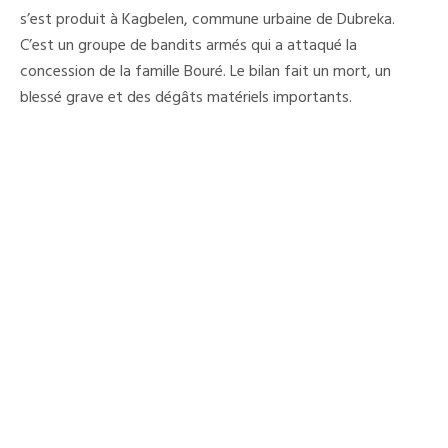
Tué
s’est produit à Kagbelen, commune urbaine de Dubreka.
Par
C’est un groupe de bandits armés qui a attaqué la
Des
Bandits
concession de la famille Bouré. Le bilan fait un mort, un
À
Kagbélé
blessé grave et des dégâts matériels importants.