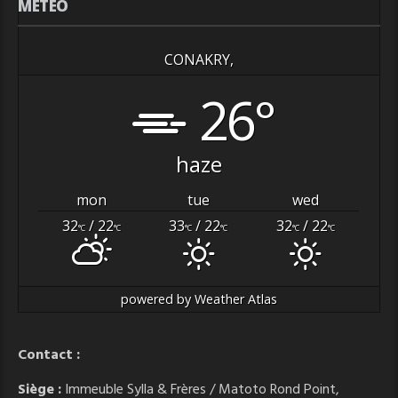
MÉTÉO
CONAKRY,
26°
haze
mon
tue
wed
32
/ 22
33
/ 22
32
/ 22
°C
°C
°C
°C
°C
°C
powered by
Weather Atlas
Contact :
Siège :
Immeuble Sylla & Frères / Matoto Rond Point,