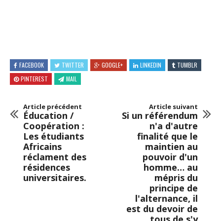
FACEBOOK
TWITTER
GOOGLE+
LINKEDIN
TUMBLR
PINTEREST
MAIL
Article précédent
Article suivant
Éducation /
Si un référendum
Coopération :
n'a d'autre
Les étudiants
finalité que le
Africains
maintien au
réclament des
pouvoir d'un
résidences
homme… au
universitaires.
mépris du
principe de
l'alternance, il
est du devoir de
tous de s'y