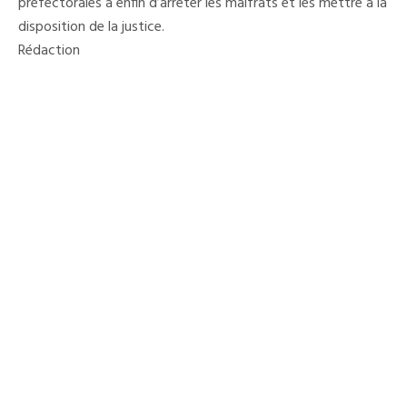
préfectorales a enfin d’arrêter les malfrats et les mettre à la
disposition de la justice.
Rédaction