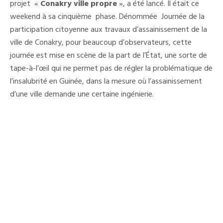
La
projet «
Conakry ville propre
», a été lancé. Il était ce
Théâtralisation
weekend à sa cinquième phase. Dénommée Journée de la
Des
Activités
participation citoyenne aux travaux d’assainissement de la
Par
L’état
ville de Conakry, pour beaucoup d’observateurs, cette
journée est mise en scène de la part de l’État, une sorte de
tape-à-l’œil qui ne permet pas de régler la problématique de
l’insalubrité en Guinée, dans la mesure où l’assainissement
d’une ville demande une certaine ingénierie.