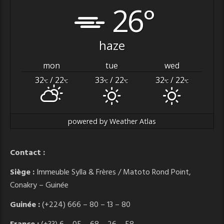
26°
haze
mon
tue
wed
32
/ 22
33
/ 22
32
/ 22
°C
°C
°C
°C
°C
°C
powered by
Weather Atlas
Contact :
Siège :
Immeuble Sylla & Frères / Matoto Rond Point,
Conakry – Guinée
Guinée :
(+224) 666 – 80 – 13 – 80