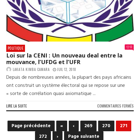
NOT
VIV
ENS
0
POLITIQUE
Loi sur la CENI : Un nouveau deal entre la
mouvance, l’UFDG et l’UFR
LAKATA KIMBA CAMARA
JUIL 12, 2018
Depuis de nombreuses années, la plupart des pays africains
ont construit un système électoral qui se repose sur une
« sorte de corrélation quasi axiomatique ...
SUR
LIRE LA SUITE
COMMENTAIRES FERMÉS
LOI
SUR
LA
Page précédente
«
‹
269
270
271
CEN
:
272
›
Page suivante