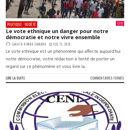
0
POLITIQUE
SOCIÉTÉ
Le vote ethnique un danger pour notre
démocratie et notre vivre ensemble
LAKATA KIMBA CAMARA
JUIL 13, 2018
Le vote ethnique est un phénomène qui affecte aujourd’hui
notre démocratie, votre rédaction a tenté de porter un
regard sur ce phénomène et vous livre la...
SUR
LIRE LA SUITE
COMMENTAIRES FERMÉS
LE
VOT
ETH
UN
DAN
POU
NOT
DÉM
ET