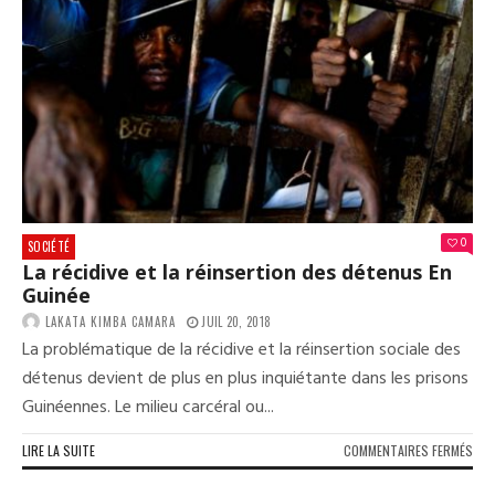
SE
NAT
PEU
À
PEU
0
SOCIÉTÉ
La récidive et la réinsertion des détenus En
Guinée
LAKATA KIMBA CAMARA
JUIL 20, 2018
La problématique de la récidive et la réinsertion sociale des
détenus devient de plus en plus inquiétante dans les prisons
Guinéennes. Le milieu carcéral ou...
SUR
LIRE LA SUITE
COMMENTAIRES FERMÉS
LA
RÉC