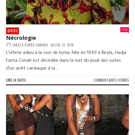
POU
LA
DIA
GUI
0
DIVERS
Nécrologie
LAKATA KIMBA CAMARA
JUIL 22, 2018
L’ultime adieu à la voix de konia. Née en 1949 à Beyla, Hadja
Fanta Condé est décédée dans la nuit du jeudi des suites
d’un arrêt cardiaque à la...
SUR
LIRE LA SUITE
COMMENTAIRES FERMÉS
NÉC