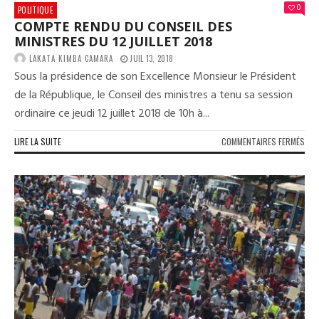
0
POLITIQUE
COMPTE RENDU DU CONSEIL DES
MINISTRES DU 12 JUILLET 2018
LAKATA KIMBA CAMARA
JUIL 13, 2018
Sous la présidence de son Excellence Monsieur le Président
de la République, le Conseil des ministres a tenu sa session
ordinaire ce jeudi 12 juillet 2018 de 10h à...
SUR
LIRE LA SUITE
COMMENTAIRES FERMÉS
COM
REN
DU
CON
DES
MIN
DU
12
JUIL
201