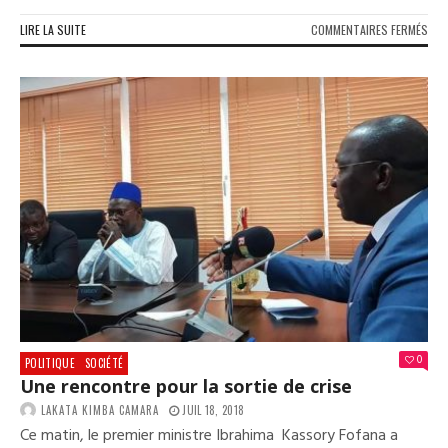
SUR
LIRE LA SUITE
COMMENTAIRES FERMÉS
LE
VOT
ETH
UN
DAN
POU
NOT
DÉM
ET
NOT
VIV
ENS
ACT
II
0
POLITIQUE
SOCIÉTÉ
Une rencontre pour la sortie de crise
LAKATA KIMBA CAMARA
JUIL 18, 2018
Ce matin, le premier ministre Ibrahima Kassory Fofana a