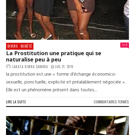
0
DIVERS
SOCIÉTÉ
La Prostitution une pratique qui se
naturalise peu à peu
LAKATA KIMBA CAMARA
JUIL 21, 2018
la prostitution est une « forme d’échange économico-
sexuelle, ponctuelle, explicite et préalablement négociée ».
Elle est un phénomène présent dans toutes...
SUR
LIRE LA SUITE
COMMENTAIRES FERMÉS
LA
PRO
UNE
PRA
QUI