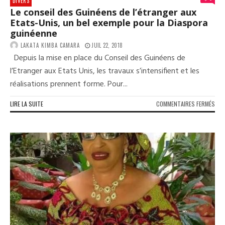
DIVERS
Le conseil des Guinéens de l’étranger aux
Etats-Unis, un bel exemple pour la Diaspora
guinéenne
LAKATA KIMBA CAMARA
JUIL 22, 2018
Depuis la mise en place du Conseil des Guinéens de
l’Etranger aux Etats Unis, les travaux s’intensifient et les
réalisations prennent forme. Pour...
SUR
LIRE LA SUITE
COMMENTAIRES FERMÉS
LE
CON
DES
GUI
DE
L’É
AUX
ETA
UNI
UN
BEL
EXE