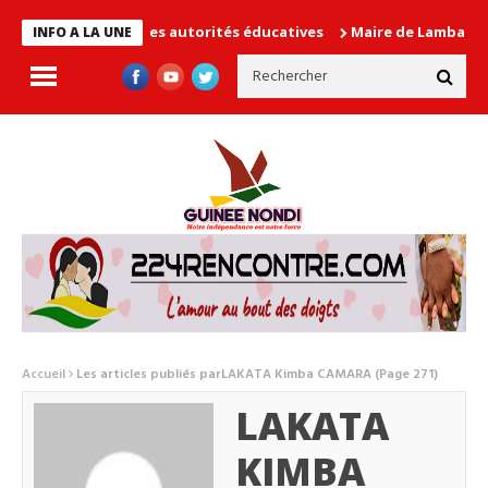
ause les autorités éducatives
Maire de Lambanyi : Baba Alimou 
INFO A LA UNE
Accueil
Les articles publiés parLAKATA Kimba CAMARA
(Page 271)
LAKATA
KIMBA