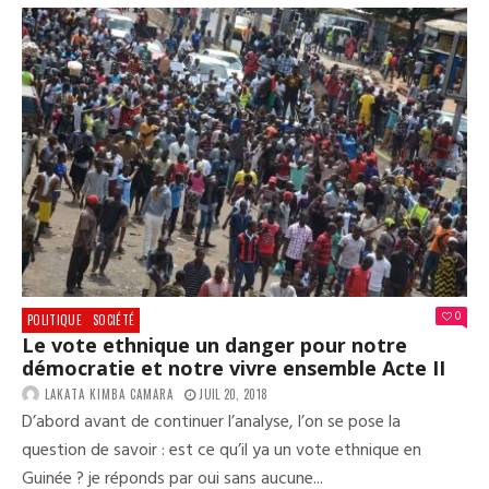
ET
LA
RÉI
DES
DÉT
EN
GUI
0
POLITIQUE
SOCIÉTÉ
Le vote ethnique un danger pour notre
démocratie et notre vivre ensemble Acte II
LAKATA KIMBA CAMARA
JUIL 20, 2018
D’abord avant de continuer l’analyse, l’on se pose la
question de savoir : est ce qu’il ya un vote ethnique en
Guinée ? je réponds par oui sans aucune...