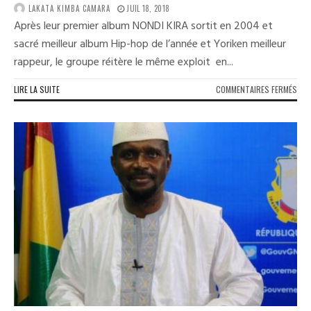
LAKATA KIMBA CAMARA
JUIL 18, 2018
Après leur premier album NONDI KIRA sortit en 2004 et
sacré meilleur album Hip-hop de l’année et Yoriken meilleur
rappeur, le groupe réitère le même exploit en...
SUR
LIRE LA SUITE
COMMENTAIRES FERMÉS
MET
IS
BAC