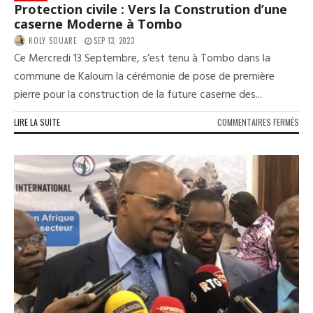
Protection civile : Vers la Constrution d’une
caserne Moderne à Tombo
KOLY SOUARE
SEP 13, 2023
Ce Mercredi 13 Septembre, s’est tenu à Tombo dans la
commune de Kaloum la cérémonie de pose de première
pierre pour la construction de la future caserne des...
SUR
LIRE LA SUITE
COMMENTAIRES FERMÉS
PRO
CIVI
:
VER
LA
CON
D’U
CAS
MOD
À
TO