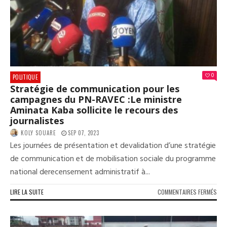
CON
INT
ET
EXP
DE
L’AA
0
POLITIQUE
Stratégie de communication pour les
campagnes du PN-RAVEC :Le ministre
Aminata Kaba sollicite le recours des
journalistes
KOLY SOUARE
SEP 07, 2023
Les journées de présentation et devalidation d’une stratégie
de communication et de mobilisation sociale du programme
national derecensement administratif à...
SUR
LIRE LA SUITE
COMMENTAIRES FERMÉS
STR
DE
COM