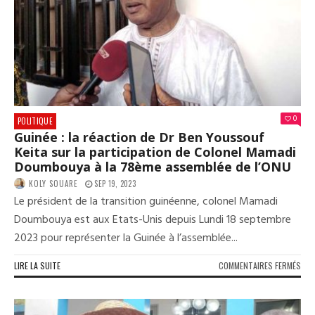
:
«
LE
PUT
N’E
PAS
SEU
CEL
QUI
0
POLITIQUE
PRE
Guinée : la réaction de Dr Ben Youssouf
LES
Keita sur la participation de Colonel Mamadi
ARM
Doumbouya à la 78ème assemblée de l’ONU
POU
REN
KOLY SOUARE
SEP 19, 2023
UN
Le président de la transition guinéenne, colonel Mamadi
RÉG
Doumbouya est aux Etats-Unis depuis Lundi 18 septembre
»
2023 pour représenter la Guinée à l’assemblée...
SUR
LIRE LA SUITE
COMMENTAIRES FERMÉS
GUI
:
LA