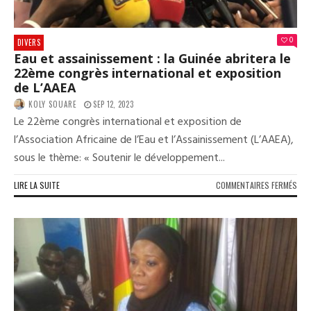
0
DIVERS
Eau et assainissement : la Guinée abritera le
22ème congrès international et exposition
de L’AAEA
KOLY SOUARE
SEP 12, 2023
Le 22ème congrès international et exposition de
l’Association Africaine de l’Eau et l’Assainissement (L’AAEA),
sous le thème: « Soutenir le développement...
SUR
LIRE LA SUITE
COMMENTAIRES FERMÉS
EAU
ET
ASS
:
LA
GUI
ABR
LE
22È