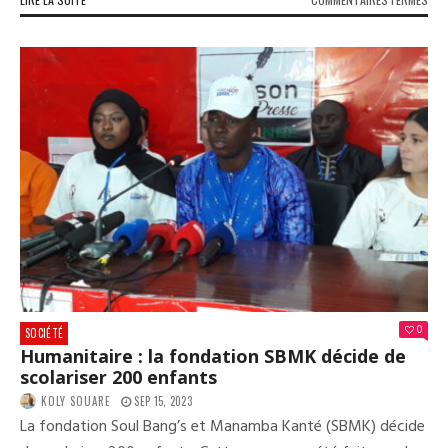
HAC
MÉD
LE
SYN
DÉP
UN
COU
DE
REC
EN
FAV
DU
JOU
LATI
0
SOCIÉTÉ
Humanitaire : la fondation SBMK décide de
scolariser 200 enfants
KOLY SOUARE
SEP 15, 2023
La fondation Soul Bang’s et Manamba Kanté (SBMK) décide