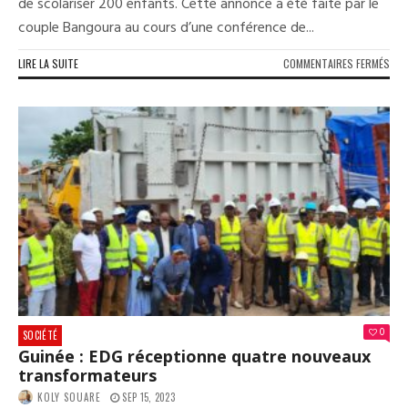
de scolariser 200 enfants. Cette annonce a été faite par le
couple Bangoura au cours d’une conférence de...
SUR
LIRE LA SUITE
COMMENTAIRES FERMÉS
HUM
:
LA
FON
SBM
DÉC
DE
SCO
200
ENF
0
SOCIÉTÉ
Guinée : EDG réceptionne quatre nouveaux
transformateurs
KOLY SOUARE
SEP 15, 2023