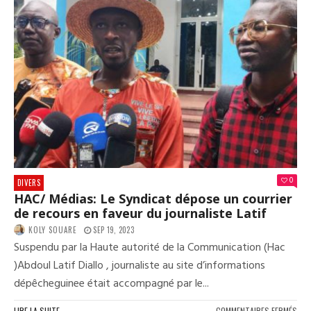
RÉA
DE
DR
BEN
YOU
KEI
SUR
LA
PAR
DE
COL
MAM
DOU
À
0
DIVERS
LA
HAC/ Médias: Le Syndicat dépose un courrier
78È
de recours en faveur du journaliste Latif
ASS
DE
KOLY SOUARE
SEP 19, 2023
L’O
Suspendu par la Haute autorité de la Communication (Hac
)Abdoul Latif Diallo , journaliste au site d’informations
dépêcheguinee était accompagné par le...
SUR
LIRE LA SUITE
COMMENTAIRES FERMÉS