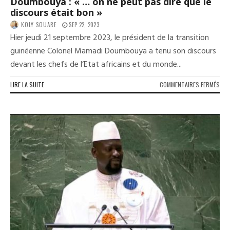
Doumbouya : « … on ne peut pas dire que le
discours était bon »
KOLY SOUARE
SEP 22, 2023
Hier jeudi 21 septembre 2023, le président de la transition
guinéenne Colonel Mamadi Doumbouya a tenu son discours
devant les chefs de l’Etat africains et du monde...
SUR
LIRE LA SUITE
COMMENTAIRES FERMÉS
MAK
KAK
SUR
LE
DIS
DE
MAM
DOU
:
«
…
ON
NE
PEU