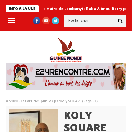
Maire de Lambanyi : Baba Alimou Barry promet une gouvern
INFO A LA UNE
Accueil
Les articles publiés parKoly SOUARE
(Page 52)
KOLY
SOUARE