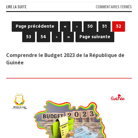
SUR
LIRE LA SUITE
COMMENTAIRES FERMÉS
MAN
DES
FOR
Page précédente
«
‹
50
51
52
VIV
DE
53
54
›
»
Page suivante
LA
NAT
:
Comprendre le Budget 2023 de la République de
L’A
Guinée
PUB
PAR
AU
CEN
VILL
DE
KAL
(CO