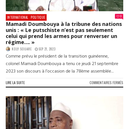
PAS
DIR
QUE
0
LE
INTERNATIONAL
POLITIQUE
DIS
Mamadi Doumbouya à la tribune des nations
ÉTA
unis : « Le putschiste n’est pas seulement
BON
celui qui prend les armes pour renverser un
»
régime…. »
KOLY SOUARE
SEP 21, 2023
Comme prévu le président de la transition guinéenne,
colonel Mamadi Doumbouya a tenu ce jeudi 21 septembre
2023 son discours à l’occasion de la 78ème assemblée...
SUR
LIRE LA SUITE
COMMENTAIRES FERMÉS
MAM
DOU
À
LA
TRI
DES
NAT
UNI