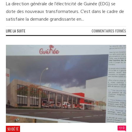
La direction générale de l’électricité de Guinée (EDG) se
dote des nouveaux transformateurs. C’est dans le cadre de
satisfaire la demande grandissante en...
SUR
LIRE LA SUITE
COMMENTAIRES FERMÉS
GUI
:
EDG
RÉC
QUA
NOU
TRA
0
SOCIÉTÉ