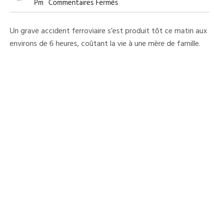
Sur
Pm
Commentaires Fermés
Tragédie
À
Simambossia
Un grave accident ferroviaire s’est produit tôt ce matin aux
:
Une
environs de 6 heures, coûtant la vie à une mère de famille.
Mère
De
Trois
Enfants
Broyée
Par
Un
Train
Minier
De
Rusal