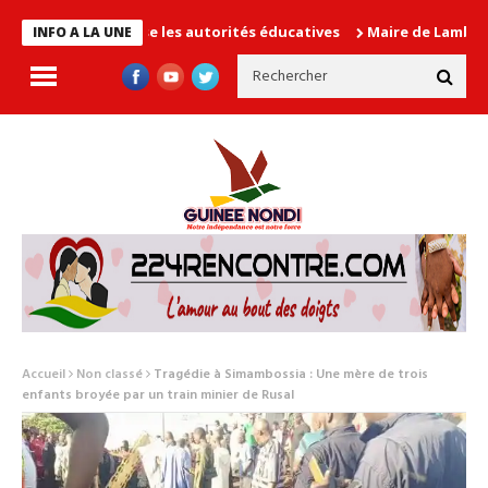
 en cause les autorités éducatives
Maire de Lambanyi : Baba Al
INFO A LA UNE
Accueil
Non classé
Tragédie à Simambossia : Une mère de trois
enfants broyée par un train minier de Rusal