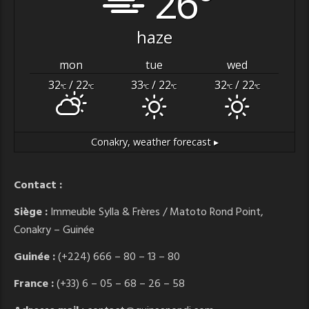
26°
haze
mon
tue
wed
32
/ 22
33
/ 22
32
/ 22
°C
°C
°C
°C
°C
°C
Conakry,
weather forecast ▸
Contact :
Siège :
Immeuble Sylla & Frères / Matoto Rond Point,
Conakry – Guinée
Guinée :
(+224) 666 – 80 – 13 – 80
France :
(+33) 6 – 05 – 68 – 26 – 58