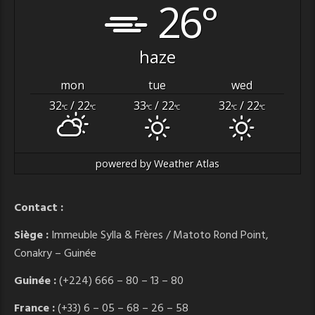
26°
haze
mon
tue
wed
32
/ 22
33
/ 22
32
/ 22
°C
°C
°C
°C
°C
°C
powered by
Weather Atlas
Contact :
Siège :
Immeuble Sylla & Frères / Matoto Rond Point,
Conakry – Guinée
Guinée :
(+224) 666 – 80 – 13 – 80
France :
(+33) 6 – 05 – 68 – 26 – 58