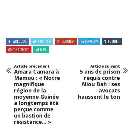
FACEBOOK
TWITTER
GOOGLE+
LINKEDIN
TUMBLR
PINTEREST
MAIL
Article précédent
Article suivant
Amara Camara à
5 ans de prison
Mamou : « Notre
requis contre
magnifique
Aliou Bah : ses
région de la
avocats
moyenne Guinée
haussent le ton
a longtemps été
perçue comme
un bastion de
résistance… »