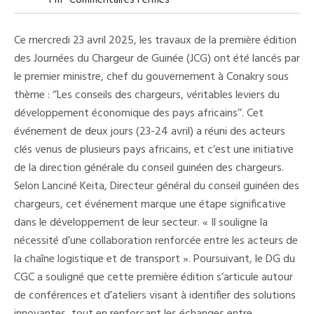
Pm
Commentaires Fermés
Conakry
:
Le
Ce mercredi 23 avril 2025, les travaux de la première édition
Premier
Ministre
des Journées du Chargeur de Guinée (JCG) ont été lancés par
Préside
le premier ministre, chef du gouvernement à Conakry sous
La
Première
thème : ‘’Les conseils des chargeurs, véritables leviers du
Édition
Des
développement économique des pays africains’’. Cet
Journées
événement de deux jours (23-24 avril) a réuni des acteurs
Du
Chargeur
clés venus de plusieurs pays africains, et c’est une initiative
De
Guinée
de la direction générale du conseil guinéen des chargeurs.
Selon Lanciné Keita, Directeur général du conseil guinéen des
chargeurs, cet événement marque une étape significative
dans le développement de leur secteur. « Il souligne la
nécessité d’une collaboration renforcée entre les acteurs de
la chaîne logistique et de transport ». Poursuivant, le DG du
CGC a souligné que cette première édition s’articule autour
de conférences et d’ateliers visant à identifier des solutions